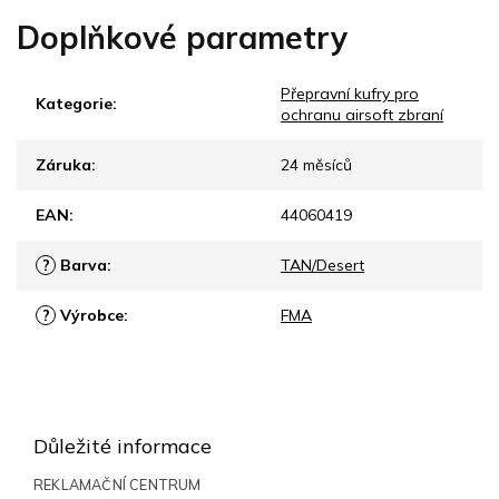
Doplňkové parametry
Přepravní kufry pro
Kategorie
:
ochranu airsoft zbraní
Záruka
:
24 měsíců
EAN
:
44060419
?
Barva
:
TAN/Desert
?
Výrobce
:
FMA
Z
á
p
Důležité informace
a
t
REKLAMAČNÍ CENTRUM