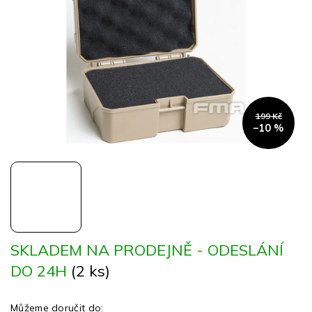
hvězdiček.
199 Kč
–10 %
SKLADEM NA PRODEJNĚ - ODESLÁNÍ
DO 24H
(2 ks)
Můžeme doručit do: