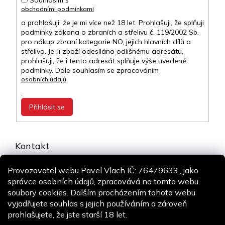
Souhlasím s
obchodními podmínkami
a prohlašuji, že je mi více než 18 let. Prohlašuji, že splňuji
podmínky zákona o zbraních a střelivu č. 119/2002 Sb.
pro nákup zbraní kategorie NO, jejich hlavních dílů a
střeliva. Je-li zboží odesíláno odlišnému adresátu,
prohlašuji, že i tento adresát splňuje výše uvedené
podmínky. Dále souhlasím se zpracováním
osobních údajů
.
Přihlásit se
Kontakt
info
@
airsoft-online.cz
Provozovatel webu Pavel Vlach IČ: 76479633., jako
+420 775 106 530
správce osobních údajů, zpracovává na tomto webu
Staň se fanouškem
soubory cookies. Dalším procházením tohoto webu
vyjadřujete souhlas s jejich používáním a zároveň
prohlašujete, že jste starší 18 let.
Copyright 2026
Airsoft-online.cz
. Všechna práva vyhrazena.