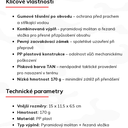
Klíčové vlastnosti
Gumové těsnění po obvodu
– ochrana před prachem
a stříkající vodou
Kombinovaná výplň
– pyramidový molitan a řezaná
vložka pro přesné přizpůsobení obsahu
Pevný zacvakávací zámek
– spolehlivé uzavření při
přepravě
PP plastová konstrukce
– odolnost vůči mechanickému
poškození
Písková barva TAN
– nenápadné taktické provedení
pro nasazení v terénu
Nízká hmotnost 170 g
– minimální zátěž při přenášení
Technické parametry
Vnější rozměry:
15 x 11,5 x 6,5 cm
Hmotnost:
170 g
Materiál:
PP plast
Typ výplně:
Pyramidový molitan + řezaná vložka