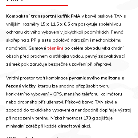
Kompaktní transportní kufřík FMA
v barvě pískové TAN s
vnějšími rozměry
15 x 11,5 x 6,5 cm
poskytuje spolehlivou
ochranu citlivého vybavení v jakýchkoli podmínkách. Pevná
skořepina z
PP plastu
odolává nárazům i mechanickému
namáhání.
Gumové
těsnění
po celém obvodu
víka chrání
obsah před prachem a stříkající vodou, pevný
zacvakávací
zámek
pak zaručuje bezpečné uzavření při přepravě.
Vnitřní prostor tvoří kombinace
pyramidového molitanu a
řezané vložky
, kterou lze snadno přizpůsobit tvaru
konkrétního vybavení – GPS, menšího telefonu, kolimátoru
nebo drobného příslušenství. Písková barva TAN skvěle
zapadá do taktického vybavení a nenápadně doplňuje výstroj
při nasazení v terénu. Nízká hmotnost
170 g
zajišťuje
minimální zátěž při každé
airsoftové akci
.