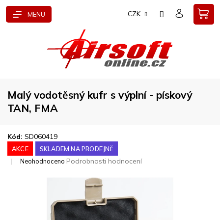
Přejít
CZK
na
obsah
Malý vodotěsný kufr s výplní - pískový
TAN, FMA
Kód:
SD060419
AKCE
SKLADEM NA PRODEJNĚ
Průměrné
Podrobnosti hodnocení
Neohodnoceno
hodnocení
produktu
je
0,0
z
5