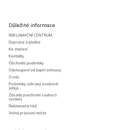
Z
á
p
Důležité informace
a
t
REKLAMAČNÍ CENTRUM
í
Doprava a platba
Ke stažení
Kontakty
Obchodní podmínky
Odstoupení od kupní smlouvy
O nás
Podmínky ochrany osobních
údajů
Zásady používání souborů
cookies
Reklamační řád
Volná pracovní místa