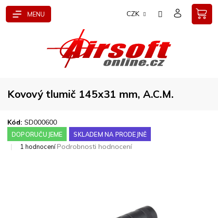
Přejít
CZK
na
obsah
Kovový tlumič 145x31 mm, A.C.M.
Kód:
SD000600
DOPORUČUJEME
SKLADEM NA PRODEJNĚ
Průměrné
Podrobnosti hodnocení
1 hodnocení
hodnocení
produktu
je
4,0
z
5
hvězdiček.