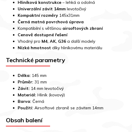
Hliníková konstrukce
– lehká a odolná
Univerzální závit 14mm
levotočivý
Kompaktní rozměry
145x31mm
Černá matná povrchová úprava
Kompatibilní s většinou
airsoftových zbraní
Cenově dostupné řešení
Vhodný pro
M4, AK, G36
a další modely
Nízká hmotnost
díky hliníkovému materiálu
Technické parametry
Délka:
145 mm
Průměr:
31 mm
Závit:
14 mm levotočivý
Materiál:
Hliník (kovový)
Barva:
Černá
Použití:
Airsoftové zbraně se závitem 14mm
Obsah balení