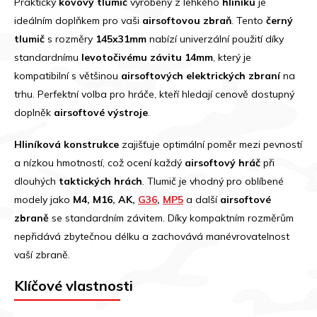
Praktický
kovový tlumič
vyrobený z lehkého
hliníku
je
ideálním doplňkem pro vaši
airsoftovou zbraň
. Tento
černý
tlumič
s rozměry
145x31mm
nabízí univerzální použití díky
standardnímu
levotočivému závitu 14mm
, který je
kompatibilní s většinou
airsoftových elektrických zbraní
na
trhu. Perfektní volba pro hráče, kteří hledají cenově dostupný
doplněk
airsoftové výstroje
.
Hliníková konstrukce
zajišťuje optimální poměr mezi pevností
a nízkou hmotností, což ocení každý
airsoftový hráč
při
dlouhých
taktických hrách
. Tlumič je vhodný pro oblíbené
modely jako
M4, M16, AK,
G36
,
MP5
a další
airsoftové
zbraně
se standardním závitem. Díky kompaktním rozměrům
nepřidává zbytečnou délku a zachovává manévrovatelnost
vaší zbraně.
Klíčové vlastnosti