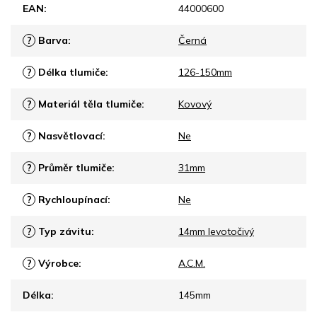
EAN
:
44000600
?
Barva
:
Černá
?
Délka tlumiče
:
126-150mm
?
Materiál těla tlumiče
:
Kovový
?
Nasvětlovací
:
Ne
?
Průměr tlumiče
:
31mm
?
Rychloupínací
:
Ne
?
Typ závitu
:
14mm levotočivý
?
Výrobce
:
A.C.M.
Délka
:
145mm