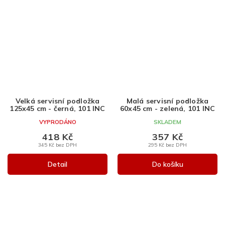
Velká servisní podložka
Malá servisní podložka
125x45 cm - černá, 101 INC
60x45 cm - zelená, 101 INC
VYPRODÁNO
SKLADEM
418 Kč
357 Kč
345 Kč bez DPH
295 Kč bez DPH
Detail
Do košíku
Z