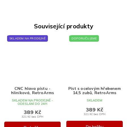
Související produkty
SKLADEM NA PRODEJNĚ
DOPORUČUJEME
CNC hlava pístu -
Píst s ocelovým hřebenem
hliníková, RetroArms
14,5 zubů, RetroArms
SKLADEM NA PRODEJNĚ -
SKLADEM
ODESLÁNÍ DO 24H
389 Kč
389 Kč
321 Kč bez DPH
321 Kč bez DPH
Do košíku