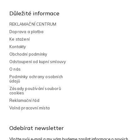
á
p
Důležité informace
a
t
REKLAMAČNÍ CENTRUM
í
Doprava a platba
Ke stažení
Kontakty
Obchodní podmínky
Odstoupení od kupní smlouvy
O nás
Podmínky ochrany osobních
údajů
Zásady používání souborů
cookies
Reklamační řád
Volná pracovní místa
Odebírat newsletter
Vložte svůj e-mail a my vám budeme zasílat informace o nových