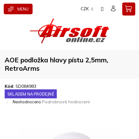
Přejít
CZK
na
obsah
AOE podložka hlavy pístu 2,5mm,
RetroArms
Kód:
SD084983
SKLADEM NA PRODEJNĚ
Průměrné
Podrobnosti hodnocení
Neohodnoceno
hodnocení
produktu
je
0,0
z
5