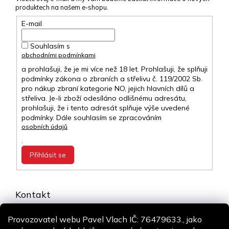
produktech na našem e-shopu.
E-mail
Souhlasím s
obchodními podmínkami
a prohlašuji, že je mi více než 18 let. Prohlašuji, že splňuji
podmínky zákona o zbraních a střelivu č. 119/2002 Sb.
pro nákup zbraní kategorie NO, jejich hlavních dílů a
střeliva. Je-li zboží odesíláno odlišnému adresátu,
prohlašuji, že i tento adresát splňuje výše uvedené
podmínky. Dále souhlasím se zpracováním
osobních údajů
.
Přihlásit se
Kontakt
info
@
airsoft-online.cz
Provozovatel webu Pavel Vlach IČ: 76479633., jako
+420 775 106 530