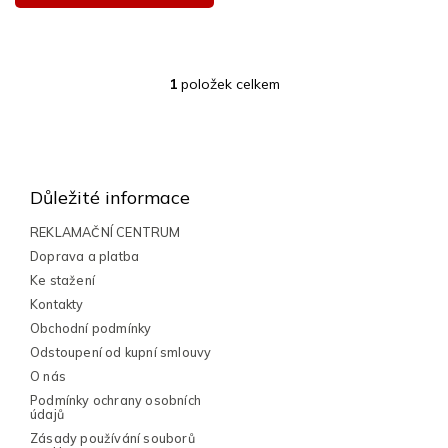
1
položek celkem
O
v
l
Z
á
á
d
a
p
Důležité informace
c
a
í
t
REKLAMAČNÍ CENTRUM
p
í
Doprava a platba
r
v
Ke stažení
k
Kontakty
y
Obchodní podmínky
v
Odstoupení od kupní smlouvy
ý
p
O nás
i
Podmínky ochrany osobních
s
údajů
u
Zásady používání souborů