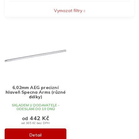
Vymazat filtry
V
ý
p
i
s
p
r
o
d
6,02mm AEG precizní
u
hlaveň Specna Arms (různé
k
délky)
t
SKLADEM U DODAVATELE -
ODESLÁNÍ DO 10 DNŮ
ů
442 Kč
od
od 365 Kč bez DPH
Detail