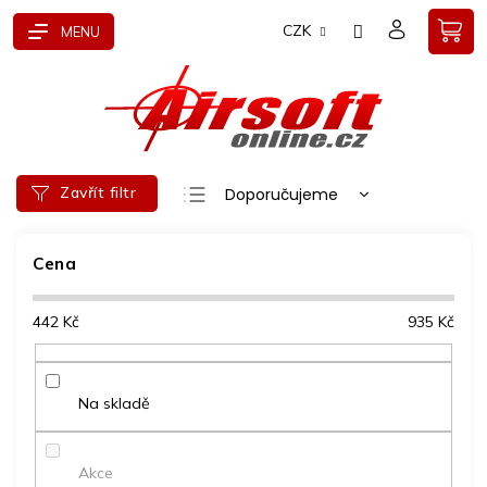
Přejít
CZK
na
obsah
Ř
Zavřít filtr
Doporučujeme
a
Nejlevnější
z
e
Cena
Nejdražší
n
Nejprodávanější
í
442
Kč
935
Kč
p
Abecedně
r
o
d
Na skladě
u
k
t
Akce