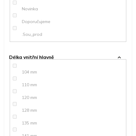
ů
Novinka
Doporučujeme
.Sou_prod
Délka vnitřní hlavně
104 mm
110 mm
120 mm
128 mm
135 mm
141 mm