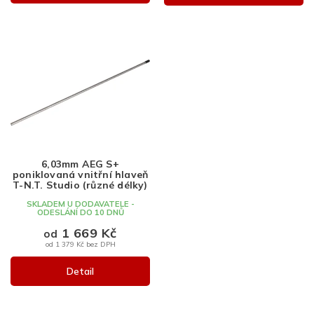
6,03mm AEG S+
poniklovaná vnitřní hlaveň
T-N.T. Studio (různé délky)
SKLADEM U DODAVATELE -
ODESLÁNÍ DO 10 DNŮ
1 669 Kč
od
od 1 379 Kč bez DPH
Detail