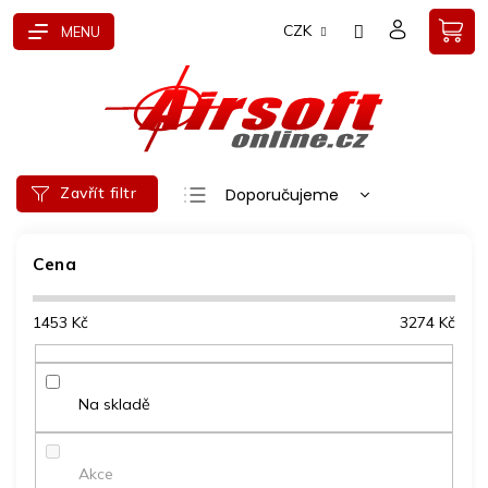
Přejít
CZK
na
obsah
Ř
Zavřít filtr
Doporučujeme
a
Nejlevnější
z
e
Cena
Nejdražší
n
Nejprodávanější
í
1453
Kč
3274
Kč
p
Abecedně
r
o
d
Na skladě
u
k
t
Akce