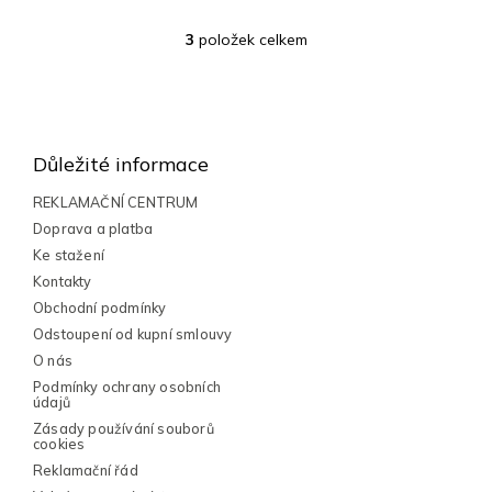
3
položek celkem
O
v
l
Z
á
á
d
a
p
Důležité informace
c
a
í
t
REKLAMAČNÍ CENTRUM
p
í
Doprava a platba
r
v
Ke stažení
k
Kontakty
y
Obchodní podmínky
v
Odstoupení od kupní smlouvy
ý
p
O nás
i
Podmínky ochrany osobních
s
údajů
u
Zásady používání souborů
cookies
Reklamační řád