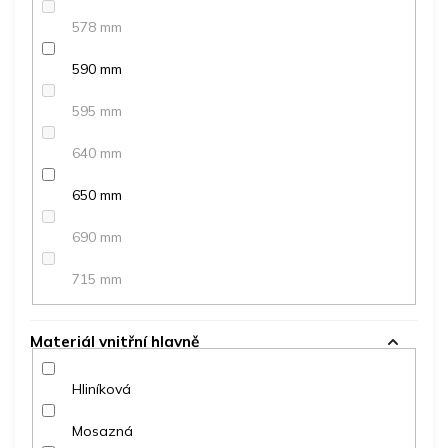
578 mm
590 mm
595 mm
640 mm
650 mm
690 mm
715 mm
Materiál vnitřní hlavně
Hliníková
Mosazná