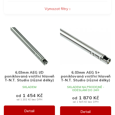
Vymazat filtry
V
ý
p
i
s
p
r
o
d
6,03mm AEG I/D
6,03mm AEG S+
u
poniklovaná vnitřní hlaveň
poniklovaná vnitřní hlaveň
k
T-N.T. Studio (různé délky)
T-N.T. Studio (různé délky)
t
SKLADEM
SKLADEM NA PRODEJNĚ -
ODESLÁNÍ DO 24H
ů
1 454 Kč
od
1 870 Kč
od
od 1 202 Kč bez DPH
od 1 545 Kč bez DPH
Detail
Detail