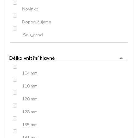
ů
Novinka
Doporučujeme
.Sou_prod
Délka vnitřní hlavně
104 mm
110 mm
120 mm
128 mm
135 mm
141 mm