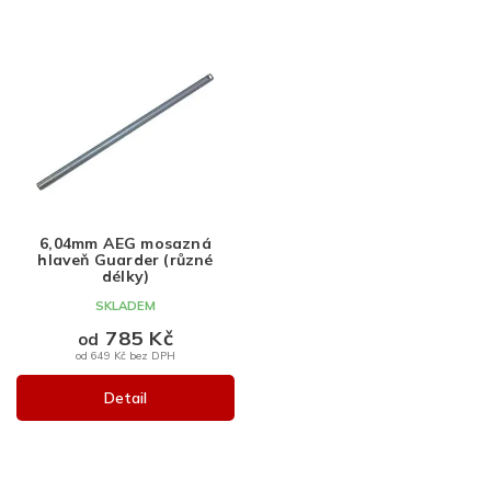
6,04mm AEG mosazná
hlaveň Guarder (různé
délky)
SKLADEM
785 Kč
od
od 649 Kč bez DPH
Detail