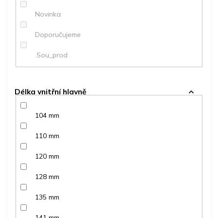
ů
Novinka
Doporučujeme
.Sou_prod
Délka vnitřní hlavně
104 mm
110 mm
120 mm
128 mm
135 mm
141 mm