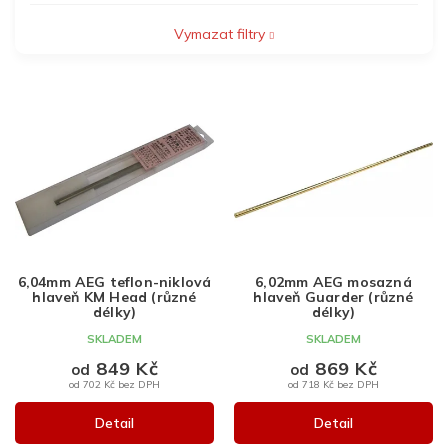
Vymazat filtry
V
ý
p
i
s
p
r
o
d
6,04mm AEG teflon-niklová
6,02mm AEG mosazná
u
hlaveň KM Head (různé
hlaveň Guarder (různé
k
délky)
délky)
t
SKLADEM
SKLADEM
ů
849 Kč
869 Kč
od
od
od 702 Kč bez DPH
od 718 Kč bez DPH
Detail
Detail