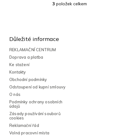
3
položek celkem
O
v
l
Z
á
á
d
a
p
Důležité informace
c
a
í
t
REKLAMAČNÍ CENTRUM
p
í
Doprava a platba
r
v
Ke stažení
k
Kontakty
y
Obchodní podmínky
v
Odstoupení od kupní smlouvy
ý
p
O nás
i
Podmínky ochrany osobních
s
údajů
u
Zásady používání souborů
cookies
Reklamační řád
Volná pracovní místa