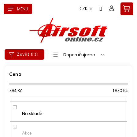
Přejít
CZK
na
obsah
Ř
Zavřít filtr
Doporučujeme
a
Nejlevnější
z
e
Cena
Nejdražší
n
Nejprodávanější
í
784
Kč
1870
Kč
p
Abecedně
r
o
d
Na skladě
u
k
t
Akce