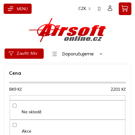
Přejít
CZK
na
obsah
Ř
Zavřít filtr
Doporučujeme
a
Nejlevnější
z
e
Cena
Nejdražší
n
Nejprodávanější
í
849
Kč
2201
Kč
p
Abecedně
r
o
d
Na skladě
u
k
t
Akce