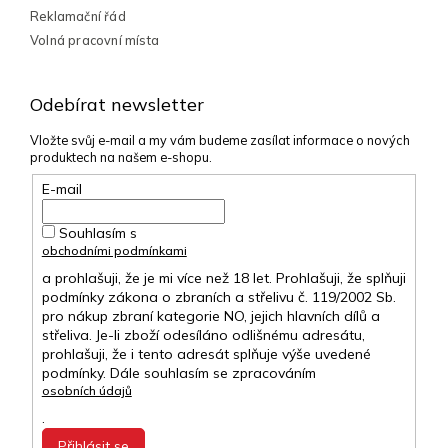
Reklamační řád
Volná pracovní místa
Odebírat newsletter
Vložte svůj e-mail a my vám budeme zasílat informace o nových
produktech na našem e-shopu.
E-mail
Souhlasím s
obchodními podmínkami
a prohlašuji, že je mi více než 18 let. Prohlašuji, že splňuji
podmínky zákona o zbraních a střelivu č. 119/2002 Sb.
pro nákup zbraní kategorie NO, jejich hlavních dílů a
střeliva. Je-li zboží odesíláno odlišnému adresátu,
prohlašuji, že i tento adresát splňuje výše uvedené
podmínky. Dále souhlasím se zpracováním
osobních údajů
.
Přihlásit se