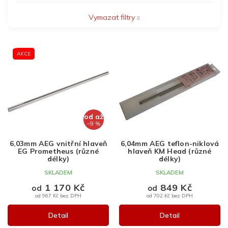
Vymazat filtry
V
AKCE
ý
p
i
s
p
r
od
až
o
–9 %
d
6,03mm AEG vnitřní hlaveň
6,04mm AEG teflon-niklová
u
EG Prometheus (různé
hlaveň KM Head (různé
k
délky)
délky)
t
SKLADEM
SKLADEM
ů
1 170 Kč
849 Kč
od
od
od 967 Kč bez DPH
od 702 Kč bez DPH
Detail
Detail