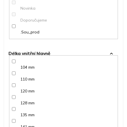
ů
Novinka
Doporučujeme
.Sou_prod
Délka vnitřní hlavně
104 mm
110 mm
120 mm
128 mm
135 mm
141 mm