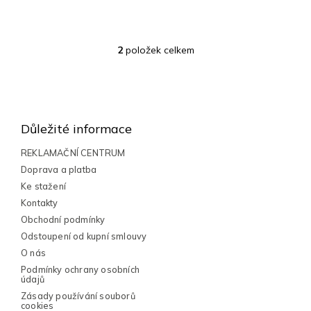
2
položek celkem
O
v
l
Z
á
á
d
a
p
Důležité informace
c
a
í
t
REKLAMAČNÍ CENTRUM
p
í
Doprava a platba
r
v
Ke stažení
k
Kontakty
y
Obchodní podmínky
v
Odstoupení od kupní smlouvy
ý
p
O nás
i
Podmínky ochrany osobních
s
údajů
u
Zásady používání souborů
cookies