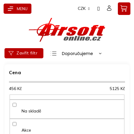
Přejít
CZK
na
obsah
Ř
Zavřít filtr
Doporučujeme
a
Nejlevnější
z
e
Cena
Nejdražší
n
Nejprodávanější
í
456
Kč
5125
Kč
p
Abecedně
r
o
d
Na skladě
u
k
t
Akce