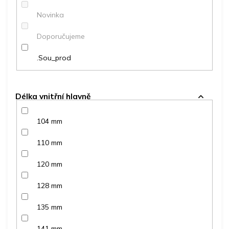
ů
Novinka
Doporučujeme
.Sou_prod
Délka vnitřní hlavně
104 mm
110 mm
120 mm
128 mm
135 mm
141 mm