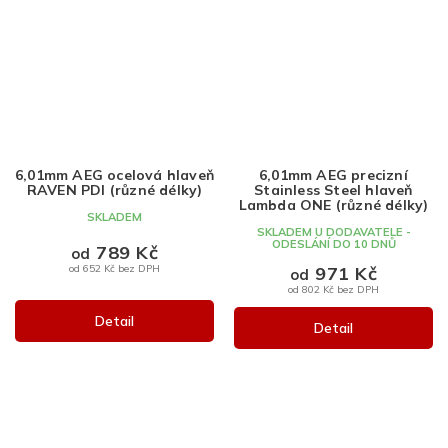
6,01mm AEG ocelová hlaveň
6,01mm AEG precizní
RAVEN PDI (různé délky)
Stainless Steel hlaveň
Lambda ONE (různé délky)
SKLADEM
SKLADEM U DODAVATELE -
ODESLÁNÍ DO 10 DNŮ
789 Kč
od
971 Kč
od 652 Kč bez DPH
od
od 802 Kč bez DPH
Detail
Detail