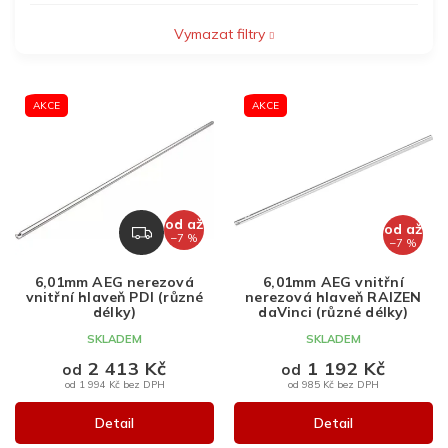
Vymazat filtry
V
AKCE
AKCE
ý
p
i
s
p
r
od
až
od
až
Z
–7 %
o
–7 %
D
d
A
6,01mm AEG nerezová
6,01mm AEG vnitřní
u
R
vnitřní hlaveň PDI (různé
nerezová hlaveň RAIZEN
k
M
délky)
daVinci (různé délky)
A
t
SKLADEM
SKLADEM
ů
2 413 Kč
1 192 Kč
od
od
od 1 994 Kč bez DPH
od 985 Kč bez DPH
Detail
Detail