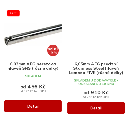
AKCE
od
až
–9 %
6,03mm AEG nerezová
6,05mm AEG precizní
hlaveň SHS (různé délky)
Stainless Steel hlaveň
Lambda FIVE (různé délky)
SKLADEM
SKLADEM U DODAVATELE -
ODESLÁNÍ DO 10 DNŮ
456 Kč
od
910 Kč
od 377 Kč bez DPH
od
od 752 Kč bez DPH
Detail
Detail