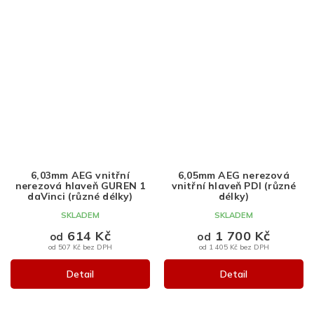
6,03mm AEG vnitřní
6,05mm AEG nerezová
nerezová hlaveň GUREN 1
vnitřní hlaveň PDI (různé
daVinci (různé délky)
délky)
SKLADEM
SKLADEM
614 Kč
1 700 Kč
od
od
od 507 Kč bez DPH
od 1 405 Kč bez DPH
Detail
Detail