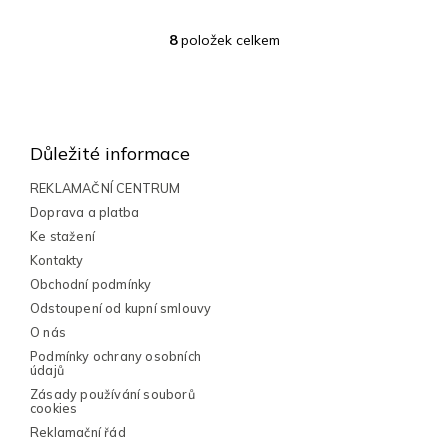
8
položek celkem
O
v
l
Z
á
á
d
a
p
Důležité informace
c
a
í
t
REKLAMAČNÍ CENTRUM
p
í
Doprava a platba
r
v
Ke stažení
k
Kontakty
y
Obchodní podmínky
v
Odstoupení od kupní smlouvy
ý
p
O nás
i
Podmínky ochrany osobních
s
údajů
u
Zásady používání souborů
cookies
Reklamační řád