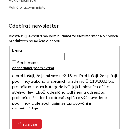
Reklamační řád
Volná pracovní místa
Odebírat newsletter
Vložte svůj e-mail a my vám budeme zasílat informace o nových
produktech na našem e-shopu.
E-mail
Souhlasím s
obchodními podmínkami
a prohlašuji, že je mi více než 18 let. Prohlašuji, že splňuji
podmínky zákona o zbraních a střelivu č. 119/2002 Sb.
pro nákup zbraní kategorie NO, jejich hlavních dílů a
střeliva. Je-li zboží odesíláno odlišnému adresátu,
prohlašuji, že i tento adresát splňuje výše uvedené
podmínky. Dále souhlasím se zpracováním
osobních údajů
.
Přihlásit se