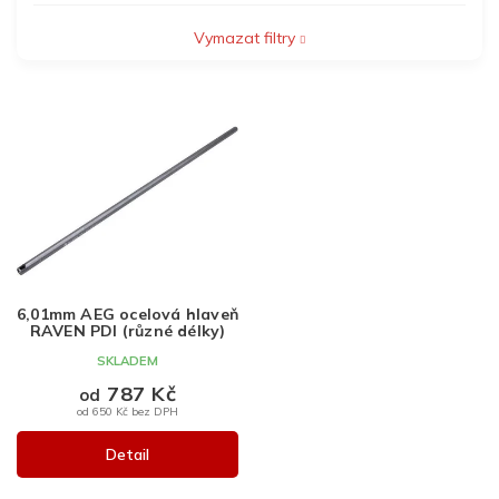
Vymazat filtry
V
ý
p
i
s
p
r
o
d
6,01mm AEG ocelová hlaveň
u
RAVEN PDI (různé délky)
k
SKLADEM
t
787 Kč
ů
od
od 650 Kč bez DPH
Detail