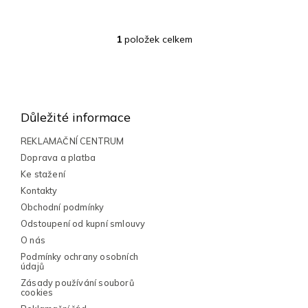
1
položek celkem
O
v
l
Z
á
á
d
a
p
Důležité informace
c
a
í
t
REKLAMAČNÍ CENTRUM
p
í
Doprava a platba
r
v
Ke stažení
k
Kontakty
y
Obchodní podmínky
v
Odstoupení od kupní smlouvy
ý
p
O nás
i
Podmínky ochrany osobních
s
údajů
u
Zásady používání souborů
cookies