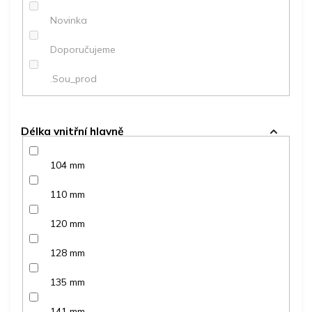
ů
Novinka
Doporučujeme
.Sou_prod
Délka vnitřní hlavně
104 mm
110 mm
120 mm
128 mm
135 mm
141 mm