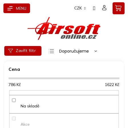
Přejít
CZK
na
obsah
Ř
Zavřít filtr
Doporučujeme
a
Nejlevnější
z
e
Cena
Nejdražší
n
Nejprodávanější
í
786
Kč
1622
Kč
p
Abecedně
r
o
d
Na skladě
u
k
t
Akce