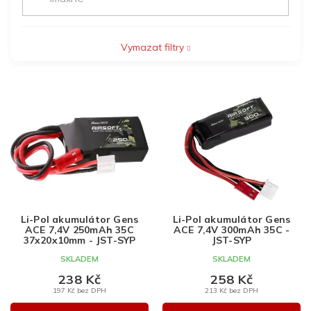
Vymazat filtry
V
ý
p
i
s
p
r
o
d
Li-Pol akumulátor Gens
Li-Pol akumulátor Gens
u
ACE 7,4V 250mAh 35C
ACE 7,4V 300mAh 35C -
k
37x20x10mm - JST-SYP
JST-SYP
t
SKLADEM
SKLADEM
ů
238 Kč
258 Kč
197 Kč bez DPH
213 Kč bez DPH