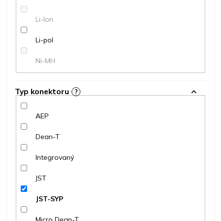
Li-Ion
Li-pol
Ni-MH
Typ konektoru
?
AEP
Dean-T
Integrovaný
JST
JST-SYP
Micro Dean-T