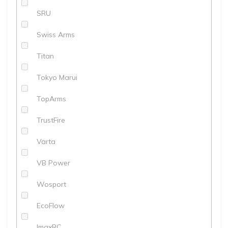
SRU
Swiss Arms
Titan
Tokyo Marui
TopArms
TrustFire
Varta
VB Power
Wosport
EcoFlow
ImaxRC