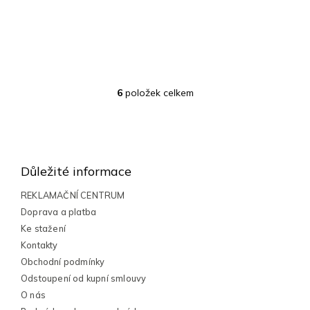
6
položek celkem
O
v
l
Z
á
á
d
a
p
Důležité informace
c
a
í
t
REKLAMAČNÍ CENTRUM
p
í
Doprava a platba
r
v
Ke stažení
k
Kontakty
y
Obchodní podmínky
v
Odstoupení od kupní smlouvy
ý
p
O nás
i