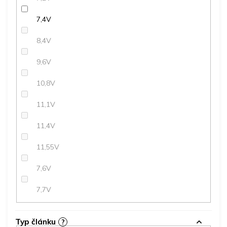
7,4V
8,4V
9,6V
10,8V
11,1V
11,4V
11,55V
7,6V
7,7V
Typ článku
?