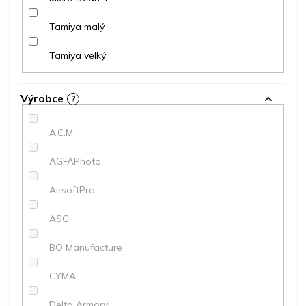
Tamiya malý
Tamiya velký
Výrobce
?
A.C.M.
AGFAPhoto
AirsoftPro
ASG
BO Manufacture
CYMA
Delta Armory