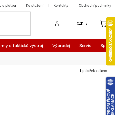
 a platba
Ke stažení
Kontakty
Obchodní podmínky
CZK
rmy a taktická výstroj
Výprodej
Servis
Spolup
1
položek celkem