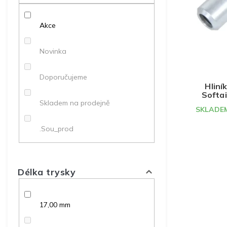
p
p
d
r
a
u
o
Akce
n
k
d
e
t
u
l
ů
Novinka
k
t
Doporučujeme
ů
Hliní
Softai
Skladem na prodejně
SKLADEM
.Sou_prod
Délka trysky
17,00 mm