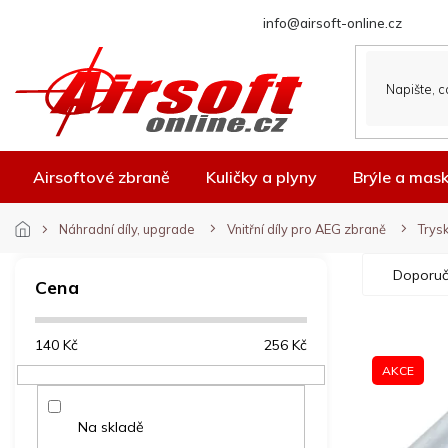
Přejít
info@airsoft-online.cz
na
obsah
Airsoftové zbraně
Kuličky a plyny
Brýle a mas
Náhradní díly, upgrade
Vnitřní díly pro AEG zbraně
Trys
P
Ř
Doporuč
o
a
Cena
s
z
t
e
V
140
Kč
256
Kč
r
n
ý
a
í
AKCE
p
n
p
i
n
r
Na skladě
s
í
o