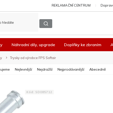
REKLAMAČNÍ CENTRUM
Doprava
ky
Náhradní díly, upgrade
Doplňky ke zbraním
A
ky
Trysky od výrobce FPS Softair
ujeme
Nejlevnější
Nejdražší
Nejprodávanější
Abecedně
Kód:
SD085712