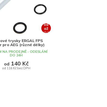
od
až
–15 %
kové trysky ERGAL FPS
r pro AEG (různé délky)
 NA PRODEJNĚ - ODESLÁNÍ
DO 24H
140 Kč
od
od 116 Kč bez DPH
DETAIL
O
v
l
á
d