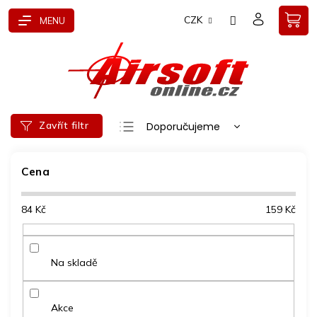
Přejít
CZK
na
obsah
Ř
Zavřít filtr
Doporučujeme
a
Nejlevnější
z
e
Cena
Nejdražší
n
Nejprodávanější
í
84
Kč
159
Kč
p
Abecedně
r
o
d
Na skladě
u
k
t
Akce