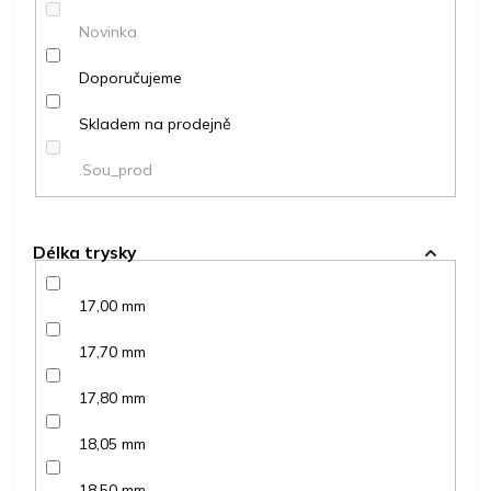
ů
Novinka
Doporučujeme
Skladem na prodejně
.Sou_prod
Délka trysky
17,00 mm
17,70 mm
17,80 mm
18,05 mm
18,50 mm