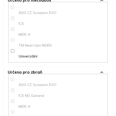
Určeno pro mechabox
ASG CZ Scorpion EVO
ICS
MDR-X
TM Next-Gen NGRS
Univerzální
Určeno pro zbraň
ASG CZ Scorpion EVO
ICS M1 Garand
MDR-X