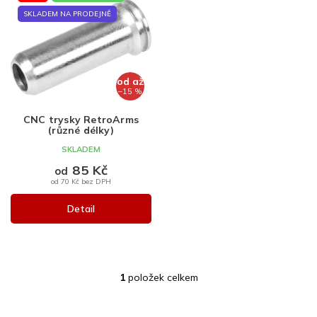
ý
p
SKLADEM NA PRODEJNĚ
i
s
p
r
od
až
o
–15 %
d
CNC trysky RetroArms
u
(různé délky)
k
SKLADEM
t
85 Kč
ů
od
od 70 Kč bez DPH
Detail
1
položek celkem
O
v
l