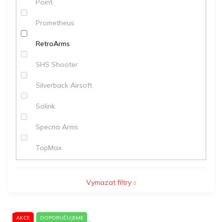
Point
Prometheus
RetroArms
SHS Shooter
Silverback Airsoft
Solink
Specna Arms
TopMax
Vymazat filtry
V
AKCE
DOPORUČUJEME