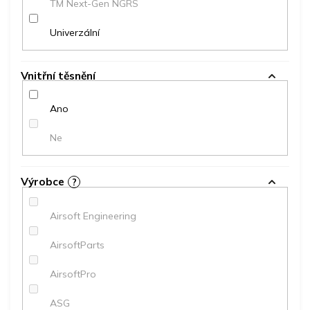
TM Next-Gen NGRS
Univerzální
Vnitřní těsnění
Ano
Ne
Výrobce
?
Airsoft Engineering
AirsoftParts
AirsoftPro
ASG