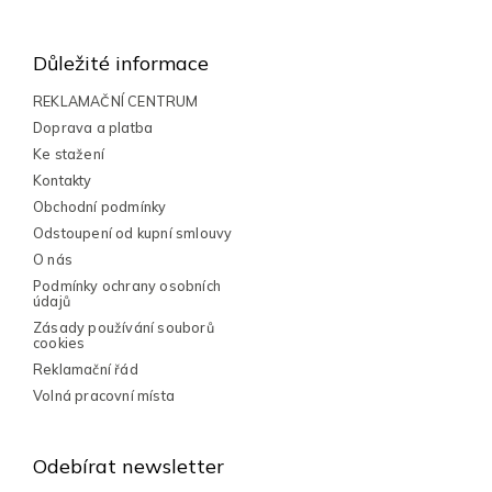
Z
á
á
d
a
p
Důležité informace
c
a
í
t
REKLAMAČNÍ CENTRUM
p
í
Doprava a platba
r
v
Ke stažení
k
Kontakty
y
Obchodní podmínky
v
Odstoupení od kupní smlouvy
ý
p
O nás
i
Podmínky ochrany osobních
s
údajů
u
Zásady používání souborů
cookies
Reklamační řád
Volná pracovní místa
Odebírat newsletter