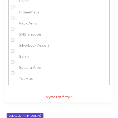
Point
Prometheus
RetroArms
SHS Shooter
Silverback Airsoft
Solink
Specna Arms
TopMax
Vymazat filtry
V
SKLADEM NA PRODEJNĚ