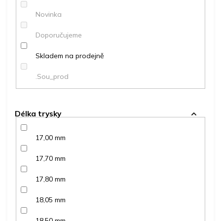
ů
Novinka
Doporučujeme
Skladem na prodejně
.Sou_prod
Délka trysky
17,00 mm
17,70 mm
17,80 mm
18,05 mm
18,50 mm