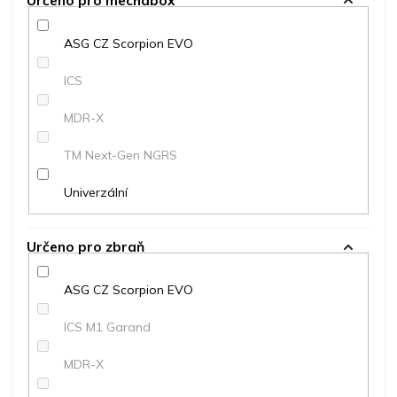
Určeno pro mechabox
ASG CZ Scorpion EVO
ICS
MDR-X
TM Next-Gen NGRS
Univerzální
Určeno pro zbraň
ASG CZ Scorpion EVO
ICS M1 Garand
MDR-X