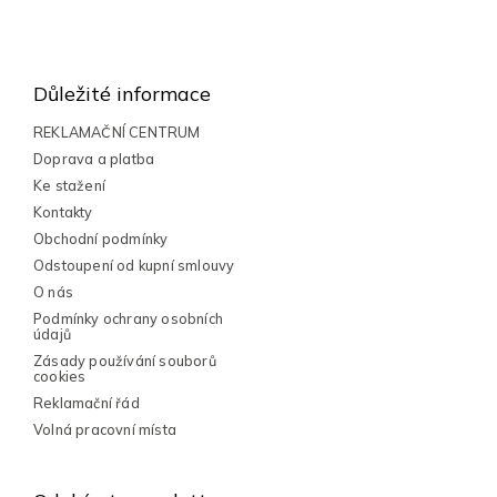
l
Z
á
á
d
a
p
Důležité informace
c
a
í
t
REKLAMAČNÍ CENTRUM
p
í
Doprava a platba
r
v
Ke stažení
k
Kontakty
y
Obchodní podmínky
v
Odstoupení od kupní smlouvy
ý
p
O nás
i
Podmínky ochrany osobních
s
údajů
u
Zásady používání souborů
cookies
Reklamační řád
Volná pracovní místa