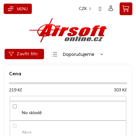
Přejít
CZK
na
obsah
Ř
Zavřít filtr
Doporučujeme
a
Nejlevnější
z
e
Cena
Nejdražší
n
Nejprodávanější
í
219
Kč
303
Kč
p
Abecedně
r
o
d
Na skladě
u
k
t
Akce