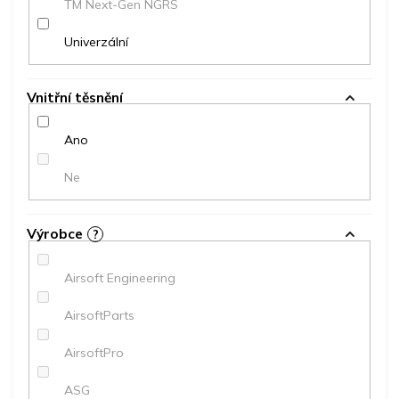
TM Next-Gen NGRS
Univerzální
Vnitřní těsnění
Ano
Ne
Výrobce
?
Airsoft Engineering
AirsoftParts
AirsoftPro
ASG