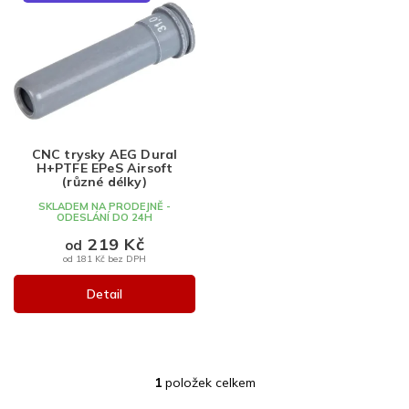
ý
p
i
s
p
r
o
d
CNC trysky AEG Dural
u
H+PTFE EPeS Airsoft
k
(různé délky)
t
SKLADEM NA PRODEJNĚ -
ODESLÁNÍ DO 24H
ů
219 Kč
od
od 181 Kč bez DPH
Detail
1
položek celkem
O
v