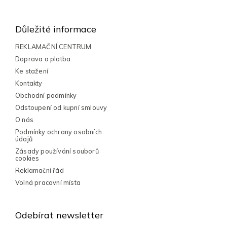
Z
á
á
d
a
p
Důležité informace
c
a
í
t
REKLAMAČNÍ CENTRUM
p
í
Doprava a platba
r
v
Ke stažení
k
Kontakty
y
Obchodní podmínky
v
Odstoupení od kupní smlouvy
ý
p
O nás
i
Podmínky ochrany osobních
s
údajů
u
Zásady používání souborů
cookies
Reklamační řád
Volná pracovní místa
Odebírat newsletter