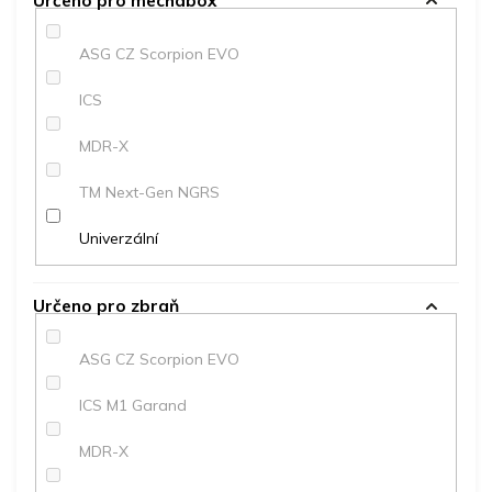
Určeno pro mechabox
ASG CZ Scorpion EVO
ICS
MDR-X
TM Next-Gen NGRS
Univerzální
Určeno pro zbraň
ASG CZ Scorpion EVO
ICS M1 Garand
MDR-X