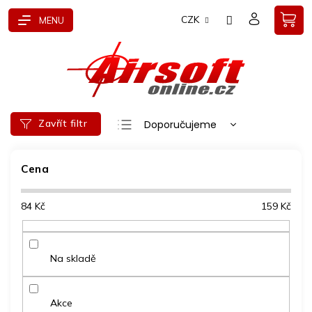
Přejít
CZK
na
obsah
Ř
Zavřít filtr
Doporučujeme
a
Nejlevnější
z
e
Cena
Nejdražší
n
Nejprodávanější
í
84
Kč
159
Kč
p
Abecedně
r
o
d
Na skladě
u
k
t
Akce