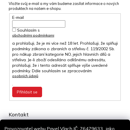
Vložte svůj e-mail a my vám budeme zasílat informace o nových
produktech na našem e-shopu.
E-mail
Souhlasím s
obchodními podmínkami
a prohlašuji, že je mi více než 18 let. Prohlašuji, že splňuji
podmínky zákona o zbraních a střelivu č. 119/2002 Sb.
pro nákup zbraní kategorie NO, jejich hlavních dílů a
střeliva. Je-li zboží odesíláno odlišnému adresátu,
prohlašuji, že i tento adresát splňuje výše uvedené
podmínky. Dále souhlasím se zpracováním
osobních údajů
.
Přihlásit se
Kontakt
info
@
airsoft-online.cz
Provozovatel webu Pavel Vlach IČ: 76479633., jako