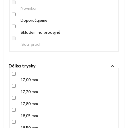
ů
Novinka
Doporučujeme
Skladem na prodejně
.Sou_prod
Délka trysky
17,00 mm
17,70 mm
17,80 mm
18,05 mm
18,50 mm