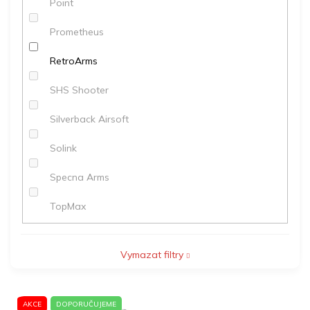
Point
Prometheus
RetroArms
SHS Shooter
Silverback Airsoft
Solink
Specna Arms
TopMax
Vymazat filtry
V
AKCE
DOPORUČUJEME