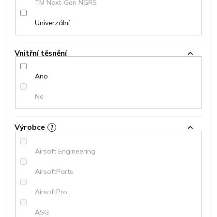
TM Next-Gen NGRS
Univerzální
Vnitřní těsnění
Ano
Ne
Výrobce
?
Airsoft Engineering
AirsoftParts
AirsoftPro
ASG