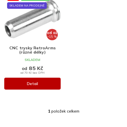
ý
p
SKLADEM NA PRODEJNĚ
i
s
p
r
od
až
o
–15 %
d
CNC trysky RetroArms
u
(různé délky)
k
SKLADEM
t
85 Kč
ů
od
od 70 Kč bez DPH
Detail
1
položek celkem
O
v
l