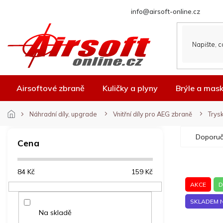
Přejít
info@airsoft-online.cz
na
obsah
Airsoftové zbraně
Kuličky a plyny
Brýle a mas
Náhradní díly, upgrade
Vnitřní díly pro AEG zbraně
Trys
P
Ř
Doporuč
o
a
Cena
s
z
t
e
V
84
Kč
159
Kč
r
n
ý
a
í
AKCE
D
p
n
p
SKLADEM 
i
n
r
Na skladě
s
í
o