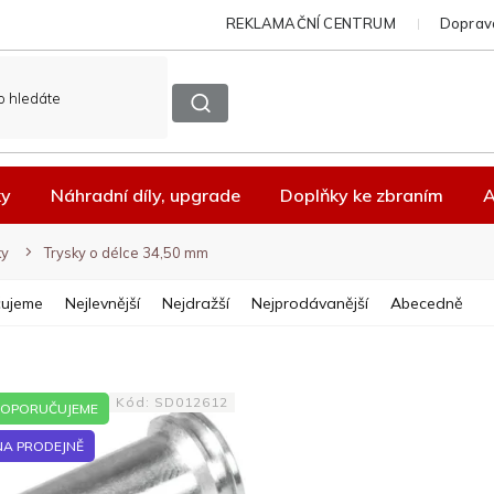
REKLAMAČNÍ CENTRUM
Doprava
ky
Náhradní díly, upgrade
Doplňky ke zbraním
A
ky
Trysky o délce 34,50 mm
ujeme
Nejlevnější
Nejdražší
Nejprodávanější
Abecedně
Kód:
SD012612
OPORUČUJEME
NA PRODEJNĚ