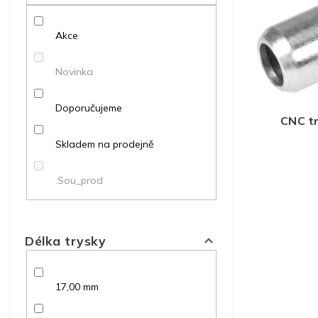
p
p
d
r
a
u
o
Akce
n
k
d
e
t
u
l
ů
Novinka
k
t
Doporučujeme
ů
CNC t
Skladem na prodejně
.Sou_prod
Délka trysky
17,00 mm