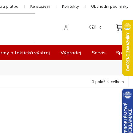
 a platba
Ke stažení
Kontakty
Obchodní podmínky
CZK
rmy a taktická výstroj
Výprodej
Servis
Spolup
1
položek celkem