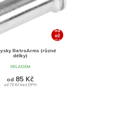
od
až
–15 %
rysky RetroArms (různé
délky)
SKLADEM
85 Kč
od
od 70 Kč bez DPH
DETAIL
O
v
l
á
d