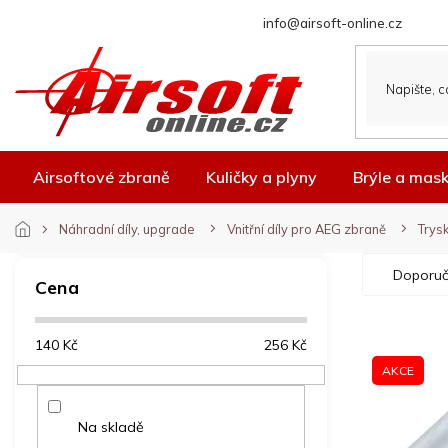
Přejít
info@airsoft-online.cz
na
obsah
Airsoftové zbraně
Kuličky a plyny
Brýle a mas
Náhradní díly, upgrade
Vnitřní díly pro AEG zbraně
Trys
P
Ř
Doporuč
o
a
Cena
s
z
t
e
V
140
Kč
256
Kč
r
n
ý
a
í
AKCE
p
n
p
i
n
r
Na skladě
s
í
o