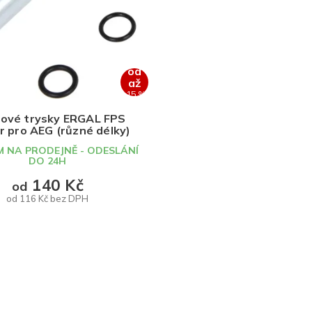
od
až
–15 %
kové trysky ERGAL FPS
r pro AEG (různé délky)
 NA PRODEJNĚ - ODESLÁNÍ
DO 24H
140 Kč
od
od 116 Kč bez DPH
DETAIL
O
v
l
á
d