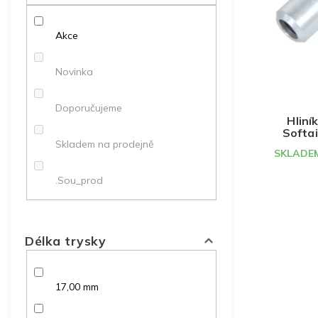
p
p
d
r
a
u
o
Akce
n
k
d
e
t
u
l
ů
Novinka
k
t
Doporučujeme
ů
Hliní
Softai
Skladem na prodejně
SKLADEM
.Sou_prod
Délka trysky
17,00 mm