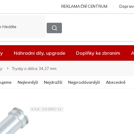
REKLAMAČNÍ CENTRUM
Doprava
ky
Náhradní díly, upgrade
Doplňky ke zbraním
A
ky
Trysky o délce 34,27 mm
ujeme
Nejlevnější
Nejdražší
Nejprodávanější
Abecedně
Kód:
SD085712