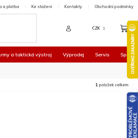
 a platba
Ke stažení
Kontakty
Obchodní podmínky
CZK
rmy a taktická výstroj
Výprodej
Servis
Spolup
1
položek celkem