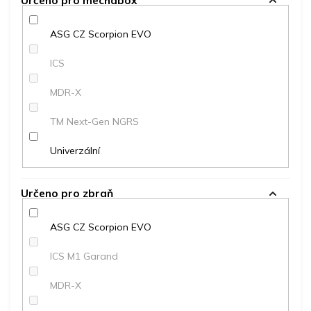
Určeno pro mechabox
ASG CZ Scorpion EVO
ICS
MDR-X
TM Next-Gen NGRS
Univerzální
Určeno pro zbraň
ASG CZ Scorpion EVO
ICS M1 Garand
MDR-X