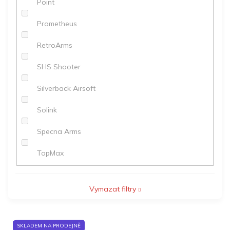
Point
Prometheus
RetroArms
SHS Shooter
Silverback Airsoft
Solink
Specna Arms
TopMax
Vymazat filtry
V
SKLADEM NA PRODEJNĚ