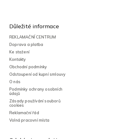
l
Z
á
á
d
a
p
Důležité informace
c
a
í
t
REKLAMAČNÍ CENTRUM
p
í
Doprava a platba
r
v
Ke stažení
k
Kontakty
y
Obchodní podmínky
v
Odstoupení od kupní smlouvy
ý
p
O nás
i
Podmínky ochrany osobních
s
údajů
u
Zásady používání souborů
cookies
Reklamační řád
Volná pracovní místa