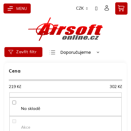
Přejít
CZK
na
obsah
Ř
Zavřít filtr
Doporučujeme
a
Nejlevnější
z
e
Cena
Nejdražší
n
Nejprodávanější
í
219
Kč
302
Kč
p
Abecedně
r
o
d
Na skladě
u
k
t
Akce