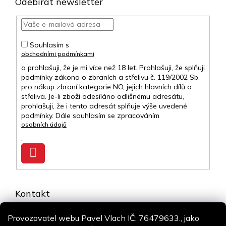
Odebírat newsletter
Souhlasím s
obchodními podmínkami
a prohlašuji, že je mi více než 18 let. Prohlašuji, že splňuji
podmínky zákona o zbraních a střelivu č. 119/2002 Sb.
pro nákup zbraní kategorie NO, jejich hlavních dílů a
střeliva. Je-li zboží odesíláno odlišnému adresátu,
prohlašuji, že i tento adresát splňuje výše uvedené
podmínky. Dále souhlasím se zpracováním
osobních údajů
.
Přihlásit
se
Kontakt
info
@
airsoft-online.cz
Provozovatel webu Pavel Vlach IČ: 76479633., jako
+420 775 106 530