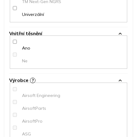
TM Next-Gen NGRS
Univerzální
Vnitřní těsnění
Ano
Ne
Výrobce
?
Airsoft Engineering
AirsoftParts
AirsoftPro
ASG