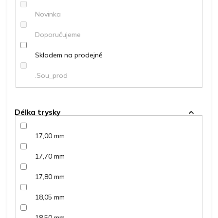
ů
Novinka
Doporučujeme
Skladem na prodejně
.Sou_prod
Délka trysky
17,00 mm
17,70 mm
17,80 mm
18,05 mm
18,50 mm