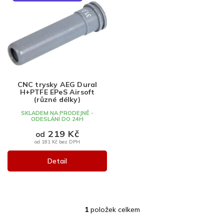
ý
p
i
s
p
r
o
d
CNC trysky AEG Dural
u
H+PTFE EPeS Airsoft
k
(různé délky)
t
SKLADEM NA PRODEJNĚ -
ODESLÁNÍ DO 24H
ů
219 Kč
od
od 181 Kč bez DPH
Detail
1
položek celkem
O
v