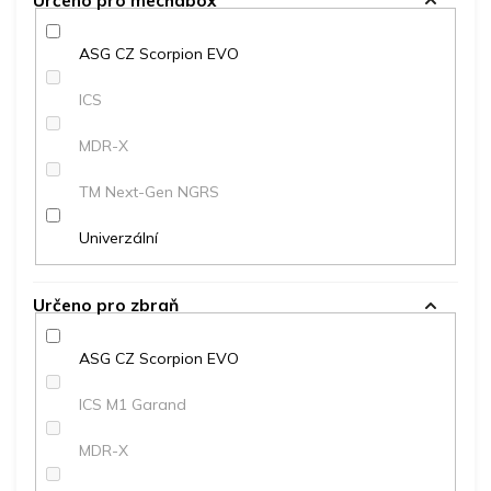
Určeno pro mechabox
ASG CZ Scorpion EVO
ICS
MDR-X
TM Next-Gen NGRS
Univerzální
Určeno pro zbraň
ASG CZ Scorpion EVO
ICS M1 Garand
MDR-X