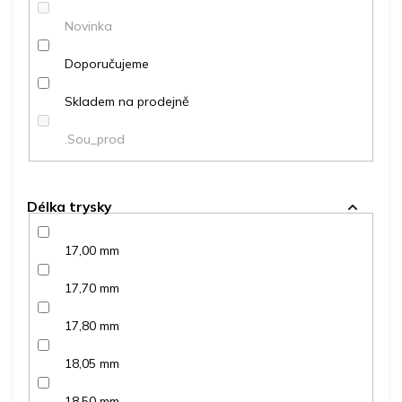
ů
Novinka
Doporučujeme
Skladem na prodejně
.Sou_prod
Délka trysky
17,00 mm
17,70 mm
17,80 mm
18,05 mm
18,50 mm