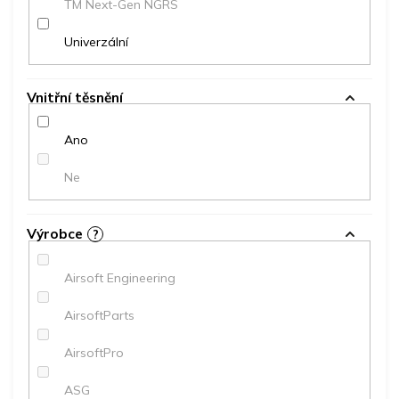
TM Next-Gen NGRS
Univerzální
Vnitřní těsnění
Ano
Ne
Výrobce
?
Airsoft Engineering
AirsoftParts
AirsoftPro
ASG