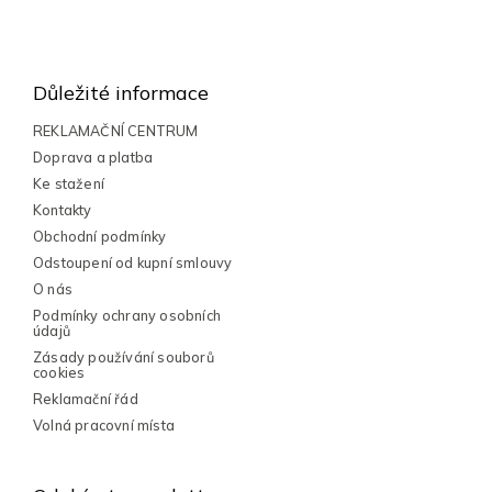
l
Z
á
á
d
a
p
Důležité informace
c
a
í
t
REKLAMAČNÍ CENTRUM
p
í
Doprava a platba
r
v
Ke stažení
k
Kontakty
y
Obchodní podmínky
v
Odstoupení od kupní smlouvy
ý
p
O nás
i
Podmínky ochrany osobních
s
údajů
u
Zásady používání souborů
cookies
Reklamační řád
Volná pracovní místa