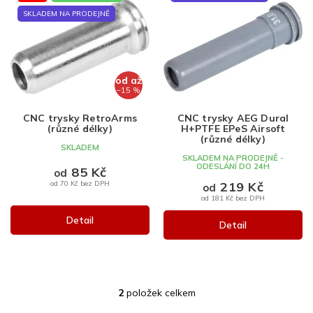
ý
p
SKLADEM NA PRODEJNĚ
i
s
p
r
od
až
o
–15 %
d
CNC trysky RetroArms
CNC trysky AEG Dural
u
(různé délky)
H+PTFE EPeS Airsoft
k
(různé délky)
SKLADEM
t
SKLADEM NA PRODEJNĚ -
ODESLÁNÍ DO 24H
ů
85 Kč
od
219 Kč
od 70 Kč bez DPH
od
od 181 Kč bez DPH
Detail
Detail
2
položek celkem
O
v