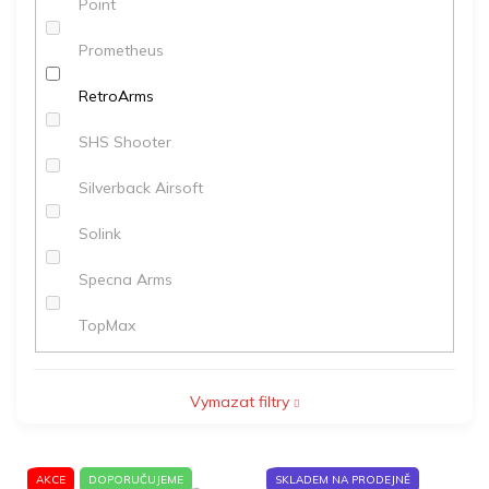
Point
Prometheus
RetroArms
SHS Shooter
Silverback Airsoft
Solink
Specna Arms
TopMax
Vymazat filtry
V
AKCE
DOPORUČUJEME
SKLADEM NA PRODEJNĚ