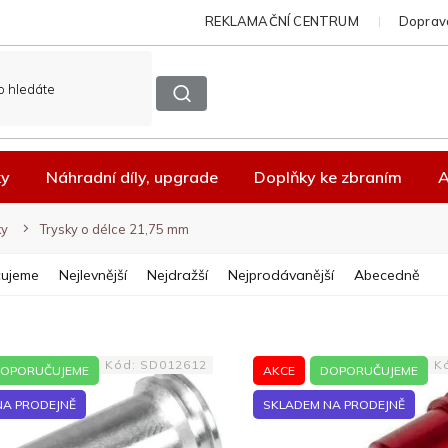
REKLAMAČNÍ CENTRUM
Doprava
ky
Náhradní díly, upgrade
Doplňky ke zbraním
A
ky
Trysky o délce 21,75 mm
ujeme
Nejlevnější
Nejdražší
Nejprodávanější
Abecedně
Kód:
SD012612
K
OPORUČUJEME
AKCE
DOPORUČUJEME
NA PRODEJNĚ
SKLADEM NA PRODEJNĚ