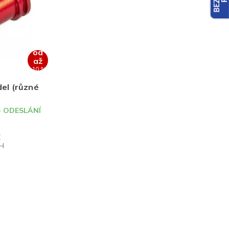
od
až
–10 %
el (různé
- ODESLÁNÍ
č
PH