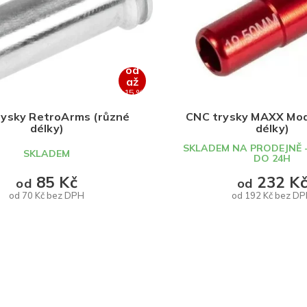
od
až
–15 %
rysky RetroArms (různé
CNC trysky MAXX Mod
délky)
délky)
SKLADEM NA PRODEJNĚ 
SKLADEM
DO 24H
85 Kč
232 K
od
od
od 70 Kč bez DPH
od 192 Kč bez D
DETAIL
DETAIL
O
v
l
á
d