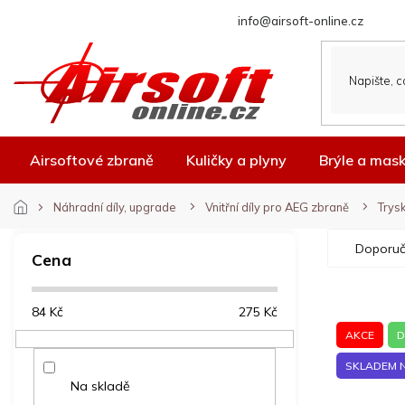
Přejít
info@airsoft-online.cz
na
obsah
Airsoftové zbraně
Kuličky a plyny
Brýle a mas
Náhradní díly, upgrade
Vnitřní díly pro AEG zbraně
Trys
P
Ř
Doporuč
o
a
Cena
s
z
t
e
V
84
Kč
275
Kč
r
n
ý
a
í
AKCE
D
p
n
p
SKLADEM 
i
n
r
Na skladě
s
í
o