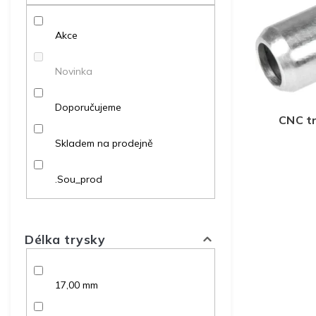
p
p
d
r
a
u
o
Akce
n
k
d
e
t
u
l
ů
Novinka
k
t
Doporučujeme
ů
CNC t
Skladem na prodejně
.Sou_prod
Délka trysky
17,00 mm