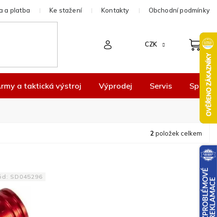
 a platba
Ke stažení
Kontakty
Obchodní podmínky
CZK
rmy a taktická výstroj
Výprodej
Servis
Spolup
2
položek celkem
ód:
SD045296