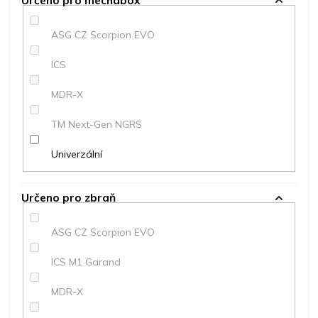
Určeno pro mechabox
ASG CZ Scorpion EVO
ICS
MDR-X
TM Next-Gen NGRS
Univerzální
Určeno pro zbraň
ASG CZ Scorpion EVO
ICS M1 Garand
MDR-X