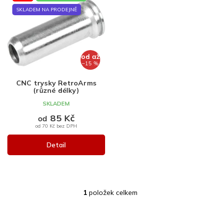
ý
p
SKLADEM NA PRODEJNĚ
i
s
p
r
od
až
o
–15 %
d
CNC trysky RetroArms
u
(různé délky)
k
SKLADEM
t
85 Kč
ů
od
od 70 Kč bez DPH
Detail
1
položek celkem
O
v
l