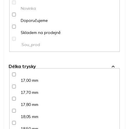
ů
Novinka
Doporučujeme
Skladem na prodejně
.Sou_prod
Délka trysky
17,00 mm
17,70 mm
17,80 mm
18,05 mm
18,50 mm