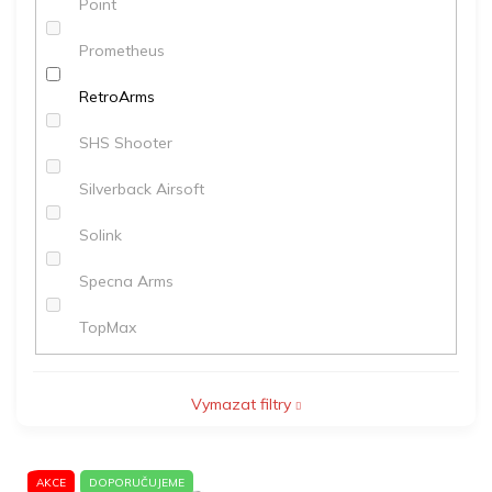
Point
Prometheus
RetroArms
SHS Shooter
Silverback Airsoft
Solink
Specna Arms
TopMax
Vymazat filtry
V
AKCE
DOPORUČUJEME