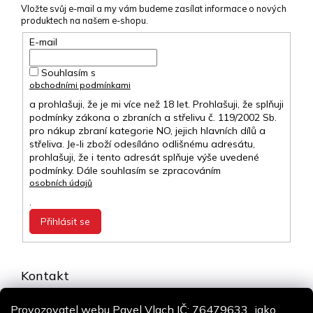
Vložte svůj e-mail a my vám budeme zasílat informace o nových
produktech na našem e-shopu.
E-mail
Souhlasím s
obchodními podmínkami
a prohlašuji, že je mi více než 18 let. Prohlašuji, že splňuji
podmínky zákona o zbraních a střelivu č. 119/2002 Sb.
pro nákup zbraní kategorie NO, jejich hlavních dílů a
střeliva. Je-li zboží odesíláno odlišnému adresátu,
prohlašuji, že i tento adresát splňuje výše uvedené
podmínky. Dále souhlasím se zpracováním
osobních údajů
.
Přihlásit se
Kontakt
info
@
airsoft-online.cz
Provozovatel webu Pavel Vlach IČ: 76479633., jako