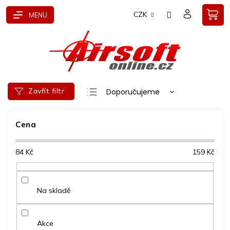
Přejít
CZK
na
obsah
Ř
Zavřít filtr
Doporučujeme
a
Nejlevnější
z
e
Cena
Nejdražší
n
Nejprodávanější
í
84
Kč
159
Kč
p
Abecedně
r
o
d
Na skladě
u
k
t
Akce