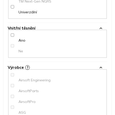
TM Next-Gen NGRS
Univerzální
Vnitřní těsnění
Ano
Ne
Výrobce
?
Airsoft Engineering
AirsoftParts
AirsoftPro
ASG