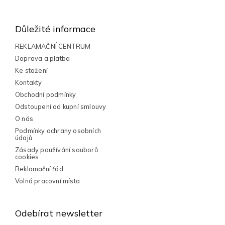
Z
á
á
d
a
p
Důležité informace
c
a
í
t
REKLAMAČNÍ CENTRUM
p
í
Doprava a platba
r
v
Ke stažení
k
Kontakty
y
Obchodní podmínky
v
Odstoupení od kupní smlouvy
ý
p
O nás
i
Podmínky ochrany osobních
s
údajů
u
Zásady používání souborů
cookies
Reklamační řád
Volná pracovní místa
Odebírat newsletter