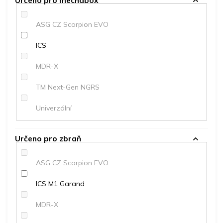
Určeno pro mechabox
ASG CZ Scorpion EVO
ICS
MDR-X
TM Next-Gen NGRS
Univerzální
Určeno pro zbraň
ASG CZ Scorpion EVO
ICS M1 Garand
MDR-X