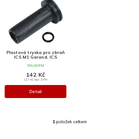
ý
p
i
s
p
r
o
d
Plastová tryska pro zbraň
u
ICS M1 Garand, ICS
k
SKLADEM
t
142 Kč
ů
117 Kč bez DPH
Detail
1
položek celkem
O
v
l