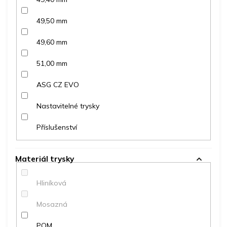
49,50 mm
49,60 mm
51,00 mm
ASG CZ EVO
Nastavitelné trysky
Příslušenství
Materiál trysky
Hliníková
Mosazná
POM