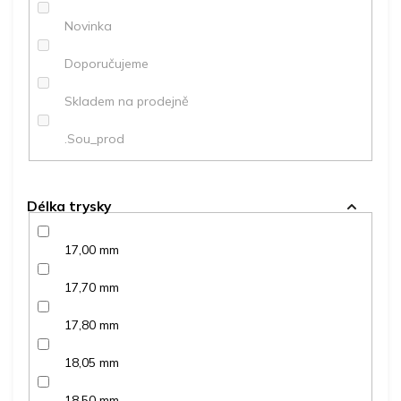
ů
Novinka
Doporučujeme
Skladem na prodejně
.Sou_prod
Délka trysky
17,00 mm
17,70 mm
17,80 mm
18,05 mm
18,50 mm