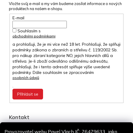
Vložte svůj e-mail a my vám budeme zasílat informace o nových
produktech na našem e-shopu.
E-mail
Souhlasím s
obchodními podmínkami
a prohlašuji, že je mi více než 18 let. Prohlašuji, že splňuji
podmínky zákona o zbraních a střelivu č. 119/2002 Sb.
pro nákup zbraní kategorie NO, jejich hlavních dílů a
střeliva. Je-li zboží odesíláno odlišnému adresátu,
prohlašuji, že i tento adresát splňuje výše uvedené
podmínky. Dále souhlasím se zpracováním
osobních údajů
.
Přihlásit se
Kontakt
info
@
airsoft-online.cz
Provozovatel webu Pavel Vlach IČ: 76479633., jako