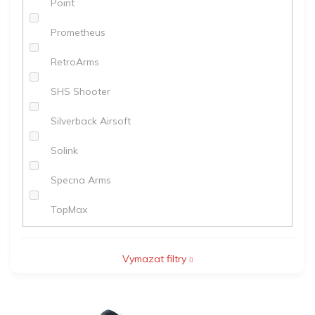
Point
Prometheus
RetroArms
SHS Shooter
Silverback Airsoft
Solink
Specna Arms
TopMax
Vymazat filtry
V