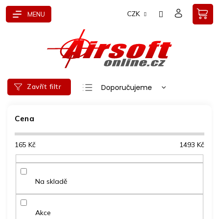
Přejít
CZK
na
obsah
Ř
Zavřít filtr
Doporučujeme
a
Nejlevnější
z
e
Cena
Nejdražší
n
Nejprodávanější
í
165
Kč
1493
Kč
p
Abecedně
r
o
d
Na skladě
u
k
t
Akce