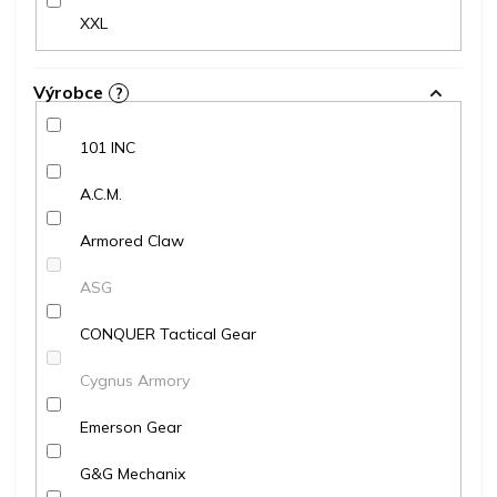
XXL
Výrobce
?
101 INC
A.C.M.
Armored Claw
ASG
CONQUER Tactical Gear
Cygnus Armory
Emerson Gear
G&G Mechanix