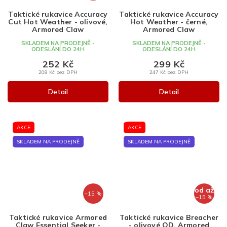
Taktické rukavice Accuracy
Taktické rukavice Accuracy
Cut Hot Weather - olivové,
Hot Weather - černé,
Armored Claw
Armored Claw
SKLADEM NA PRODEJNĚ -
SKLADEM NA PRODEJNĚ -
ODESLÁNÍ DO 24H
ODESLÁNÍ DO 24H
252 Kč
299 Kč
208 Kč bez DPH
247 Kč bez DPH
Detail
Detail
AKCE
AKCE
SKLADEM NA PRODEJNĚ
SKLADEM NA PRODEJNĚ
od
až
–15 %
–15 %
Taktické rukavice Armored
Taktické rukavice Breacher
Claw Essential Seeker -
- olivové OD, Armored