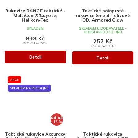
Rukavice RANGE taktické -
Taktické poloprsté
MultiCam®/Coyote,
rukavice Shield - olivové
Helikon-Tex
OD, Armored Claw
SKLADEM
SKLADEM U DODAVATELE -
ODESLÁNÍ DO 10 DNŮ
898 Kč
257 Kč
742 Kč bez DPH
212 Kč bez DPH
Detail
Detail
AKCE
SKLADEM NA PRODEJNĚ
od
až
–15 %
Taktické rukavice Accuracy
Taktické rukavice