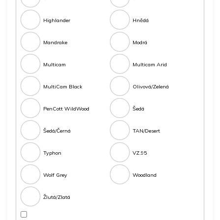
Highlander
Hnědá
Mandrake
Modrá
Multicam
Multicam Arid
MultiCam Black
Olivová/Zelená
PenCott WildWood
Šedá
Šedá/Černá
TAN/Desert
Typhon
VZ.95
Wolf Grey
Woodland
Žlutá/Zlatá