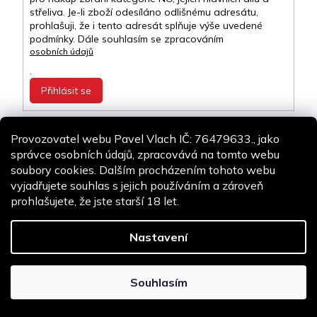
střeliva. Je-li zboží odesíláno odlišnému adresátu,
prohlašuji, že i tento adresát splňuje výše uvedené
podmínky. Dále souhlasím se zpracováním
osobních údajů
.
Přihlásit se
Provozovatel webu Pavel Vlach IČ: 76479633., jako
Kontakt
správce osobních údajů, zpracovává na tomto webu
soubory cookies. Dalším procházením tohoto webu
info
@
airsoft-online.cz
vyjadřujete souhlas s jejich používáním a zároveň
+420 775 106 530
prohlašujete, že jste starší 18 let.
Staň se fanouškem
Nastavení
Copyright 2026
Airsoft-online.cz
. Všechna práva vyhrazena.
Design
Shoptak.cz
| Platforma
Shoptet
Souhlasím