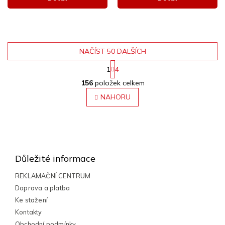
NAČÍST 50 DALŠÍCH
1
4
O
S
156
položek celkem
v
t
r
l
NAHORU
á
á
n
d
k
a
o
Z
c
v
á
á
í
n
p
p
Důležité informace
í
r
a
v
t
REKLAMAČNÍ CENTRUM
k
í
Doprava a platba
y
Ke stažení
v
ý
Kontakty
p
Obchodní podmínky