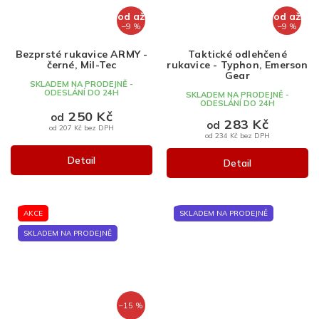
od
až
od
až
–9 %
–9 %
Bezprsté rukavice ARMY -
Taktické odlehčené
černé, Mil-Tec
rukavice - Typhon, Emerson
Gear
SKLADEM NA PRODEJNĚ -
ODESLÁNÍ DO 24H
SKLADEM NA PRODEJNĚ -
ODESLÁNÍ DO 24H
250 Kč
od
283 Kč
od
od 207 Kč bez DPH
od 234 Kč bez DPH
Detail
Detail
AKCE
SKLADEM NA PRODEJNĚ
SKLADEM NA PRODEJNĚ
–15 %