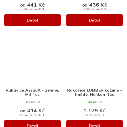
441 Kč
436 Kč
od
od
od 364 Kč bez DPH
od 360 Kč bez DPH
Detail
Detail
Rukavice Assault - zelené,
Rukavice LUMBER kožené -
Mil-Tec
hnědé, Helikon-Tex
SKLADEM
SKLADEM
414 Kč
1 179 Kč
od
od 342 Kč bez DPH
974 Kč bez DPH
Detail
Detail