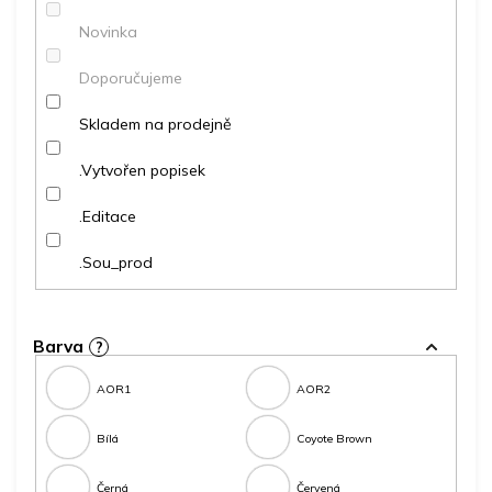
ů
Novinka
Doporučujeme
Skladem na prodejně
.Vytvořen popisek
.Editace
.Sou_prod
Barva
?
AOR1
AOR2
Bílá
Coyote Brown
Černá
Červená