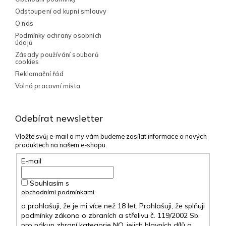
i
Odstoupení od kupní smlouvy
s
O nás
u
Podmínky ochrany osobních
údajů
Zásady používání souborů
cookies
Reklamační řád
Volná pracovní místa
Odebírat newsletter
Vložte svůj e-mail a my vám budeme zasílat informace o nových
produktech na našem e-shopu.
E-mail
Souhlasím s
obchodními podmínkami
a prohlašuji, že je mi více než 18 let. Prohlašuji, že splňuji
podmínky zákona o zbraních a střelivu č. 119/2002 Sb.
pro nákup zbraní kategorie NO, jejich hlavních dílů a