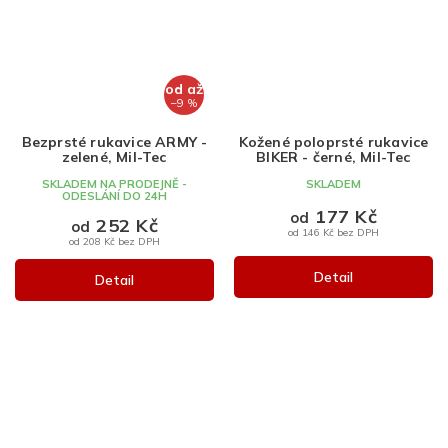
od
až
–9 %
Bezprsté rukavice ARMY -
Kožené poloprsté rukavice
zelené, Mil-Tec
BIKER - černé, Mil-Tec
SKLADEM NA PRODEJNĚ -
SKLADEM
ODESLÁNÍ DO 24H
177 Kč
od
252 Kč
od
od 146 Kč bez DPH
od 208 Kč bez DPH
Detail
Detail