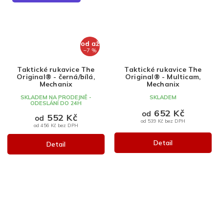
od
až
–7 %
Taktické rukavice The
Taktické rukavice The
Original® - černá/bílá,
Original® - Multicam,
Mechanix
Mechanix
SKLADEM NA PRODEJNĚ -
SKLADEM
ODESLÁNÍ DO 24H
652 Kč
od
552 Kč
od
od 539 Kč bez DPH
od 456 Kč bez DPH
Detail
Detail