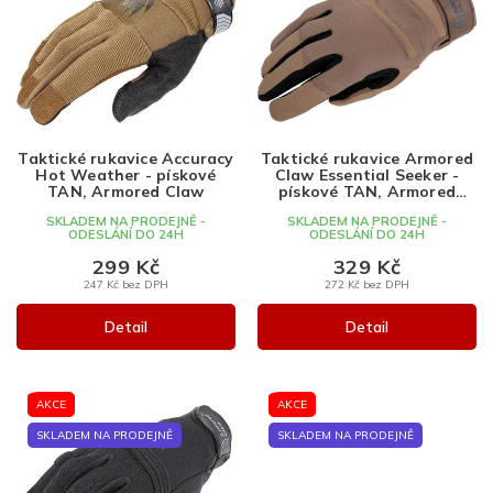
i
s
p
r
o
d
Taktické rukavice Accuracy
Taktické rukavice Armored
u
Hot Weather - pískové
Claw Essential Seeker -
k
TAN, Armored Claw
pískové TAN, Armored
Claw
t
SKLADEM NA PRODEJNĚ -
SKLADEM NA PRODEJNĚ -
ODESLÁNÍ DO 24H
ODESLÁNÍ DO 24H
ů
299 Kč
329 Kč
247 Kč bez DPH
272 Kč bez DPH
Detail
Detail
AKCE
AKCE
SKLADEM NA PRODEJNĚ
SKLADEM NA PRODEJNĚ