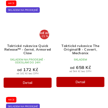
AKCE
SKLADEM NA PRODEJNĚ
od
až
–15 %
Taktické rukavice Quick
Taktické rukavice The
Release™ - černé, Armored
Original® - Covert,
Claw
Mechanix
SKLADEM NA PRODEJNĚ -
SKLADEM
ODESLÁNÍ DO 24H
658 Kč
od
172 Kč
od
od 544 Kč bez DPH
od 142 Kč bez DPH
Detail
Detail
AKCE
SKLADEM NA PRODEJNĚ