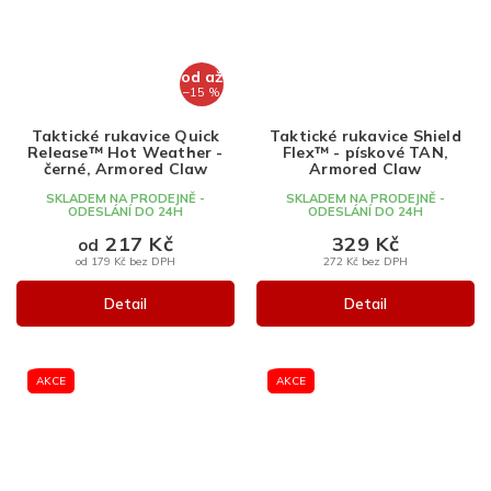
od
až
–15 %
Taktické rukavice Quick
Taktické rukavice Shield
Release™ Hot Weather -
Flex™ - pískové TAN,
černé, Armored Claw
Armored Claw
SKLADEM NA PRODEJNĚ -
SKLADEM NA PRODEJNĚ -
ODESLÁNÍ DO 24H
ODESLÁNÍ DO 24H
217 Kč
329 Kč
od
od 179 Kč bez DPH
272 Kč bez DPH
Detail
Detail
AKCE
AKCE