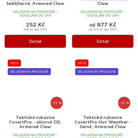
šedé/černé, Armored Claw
Claw
SKLADEM NA PRODEJNĚ -
SKLADEM NA PRODEJNĚ -
ODESLÁNÍ DO 24H
ODESLÁNÍ DO 24H
252 Kč
877 Kč
od
208 Kč bez DPH
od 725 Kč bez DPH
Detail
Detail
AKCE
AKCE
SKLADEM NA PRODEJNĚ
SKLADEM NA PRODEJNĚ
–15 %
–15 %
Taktické rukavice
Taktické rukavice
CovertPro - olivové OD,
CovertPro Hot Weather -
Armored Claw
černé, Armored Claw
SKLADEM NA PRODEJNĚ -
SKLADEM NA PRODEJNĚ -