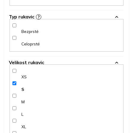
Typ rukavic
?
Bezprsté
Celoprsté
Velikost rukavic
XS
S
M
L
XL