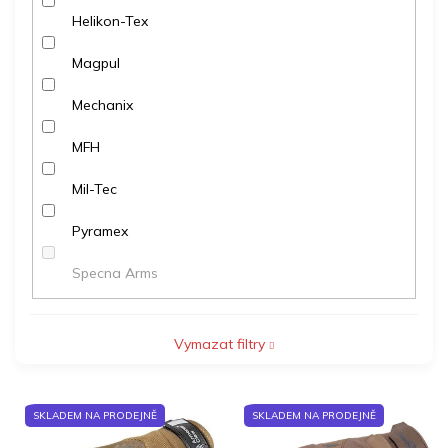
Helikon-Tex
Magpul
Mechanix
MFH
Mil-Tec
Pyramex
Specna Arms
Vymazat filtry
V
SKLADEM NA PRODEJNĚ
SKLADEM NA PRODEJNĚ
ý
p