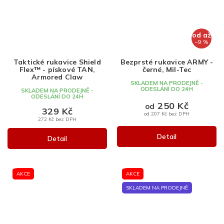
od
až
–9 %
Taktické rukavice Shield
Bezprsté rukavice ARMY -
Flex™ - pískové TAN,
černé, Mil-Tec
Armored Claw
SKLADEM NA PRODEJNĚ -
ODESLÁNÍ DO 24H
SKLADEM NA PRODEJNĚ -
ODESLÁNÍ DO 24H
250 Kč
od
329 Kč
od 207 Kč bez DPH
272 Kč bez DPH
Detail
Detail
AKCE
AKCE
SKLADEM NA PRODEJNĚ