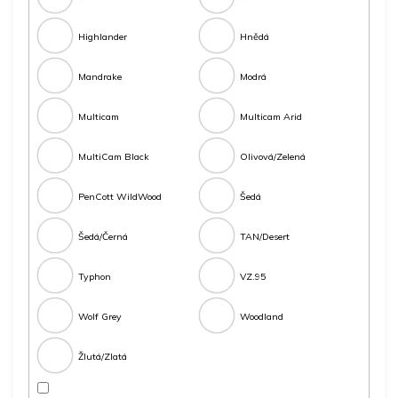
Highlander
Hnědá
Mandrake
Modrá
Multicam
Multicam Arid
MultiCam Black
Olivová/Zelená
PenCott WildWood
Šedá
Šedá/Černá
TAN/Desert
Typhon
VZ.95
Wolf Grey
Woodland
Žlutá/Zlatá