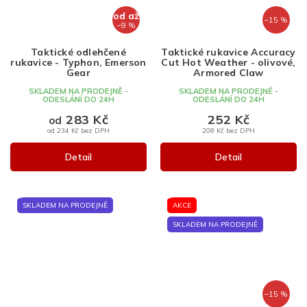
od
až
–15 %
–9 %
Taktické odlehčené
Taktické rukavice Accuracy
rukavice - Typhon, Emerson
Cut Hot Weather - olivové,
Gear
Armored Claw
SKLADEM NA PRODEJNĚ -
SKLADEM NA PRODEJNĚ -
ODESLÁNÍ DO 24H
ODESLÁNÍ DO 24H
283 Kč
252 Kč
od
od 234 Kč bez DPH
208 Kč bez DPH
Detail
Detail
SKLADEM NA PRODEJNĚ
AKCE
SKLADEM NA PRODEJNĚ
–15 %