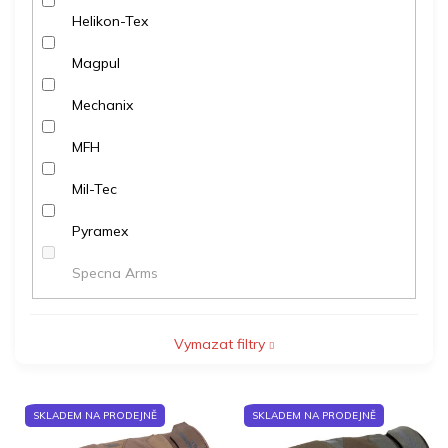
Helikon-Tex
Magpul
Mechanix
MFH
Mil-Tec
Pyramex
Specna Arms
Vymazat filtry
V
SKLADEM NA PRODEJNĚ
SKLADEM NA PRODEJNĚ
ý
p