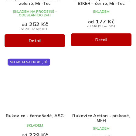
zelené, Mil-Tec
BIKER - černé, Mil-Tec
SKLADEM NA PRODEJNĚ -
SKLADEM
ODESLÁNÍ DO 24H
177 Kč
od
252 Kč
od
od 146 Kč bez DPH
od 208 Kč bez DPH
Detail
Detail
SKLADEM NA PRODEJNĚ
Rukavice - černošedé, ASG
Rukavice Action - pískové,
MFH
SKLADEM
SKLADEM
229 Kč
od