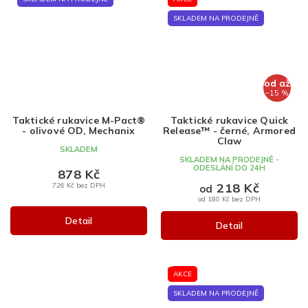
SKLADEM NA PRODEJNĚ
od
až
–15 %
Taktické rukavice M-Pact®
Taktické rukavice Quick
- olivové OD, Mechanix
Release™ - černé, Armored
Claw
SKLADEM
SKLADEM NA PRODEJNĚ -
ODESLÁNÍ DO 24H
878 Kč
218 Kč
726 Kč bez DPH
od
od 180 Kč bez DPH
Detail
Detail
AKCE
SKLADEM NA PRODEJNĚ