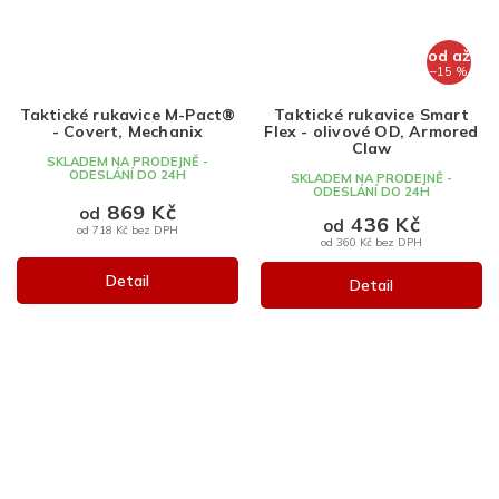
od
až
–15 %
Taktické rukavice M-Pact®
Taktické rukavice Smart
- Covert, Mechanix
Flex - olivové OD, Armored
Claw
SKLADEM NA PRODEJNĚ -
ODESLÁNÍ DO 24H
SKLADEM NA PRODEJNĚ -
ODESLÁNÍ DO 24H
869 Kč
od
436 Kč
od
od 718 Kč bez DPH
od 360 Kč bez DPH
Detail
Detail