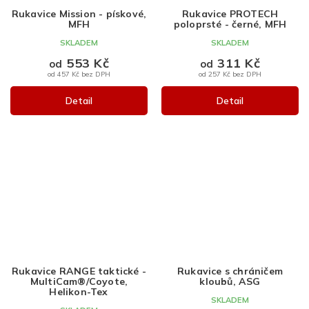
Rukavice Mission - pískové,
Rukavice PROTECH
MFH
poloprsté - černé, MFH
SKLADEM
SKLADEM
553 Kč
311 Kč
od
od
od 457 Kč bez DPH
od 257 Kč bez DPH
Detail
Detail
Rukavice RANGE taktické -
Rukavice s chráničem
MultiCam®/Coyote,
kloubů, ASG
Helikon-Tex
SKLADEM