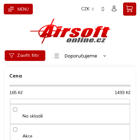
Přejít
CZK
na
obsah
Ř
Zavřít filtr
Doporučujeme
a
Nejlevnější
z
e
Cena
Nejdražší
n
Nejprodávanější
í
165
Kč
1493
Kč
p
Abecedně
r
o
d
Na skladě
u
k
t
Akce