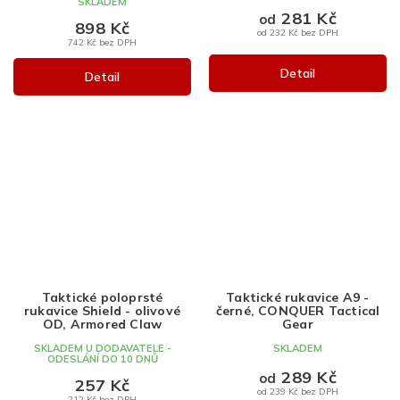
SKLADEM
281 Kč
od
898 Kč
od 232 Kč bez DPH
742 Kč bez DPH
Detail
Detail
Taktické poloprsté
Taktické rukavice A9 -
rukavice Shield - olivové
černé, CONQUER Tactical
OD, Armored Claw
Gear
SKLADEM U DODAVATELE -
SKLADEM
ODESLÁNÍ DO 10 DNŮ
289 Kč
od
257 Kč
od 239 Kč bez DPH
212 Kč bez DPH