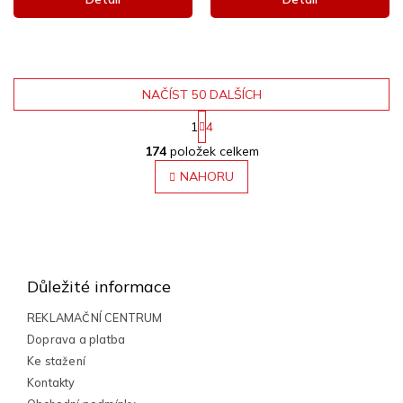
NAČÍST 50 DALŠÍCH
1
4
O
S
174
položek celkem
v
t
r
l
NAHORU
á
á
n
d
k
a
o
Z
c
v
á
á
í
n
p
p
Důležité informace
í
r
a
v
t
REKLAMAČNÍ CENTRUM
k
í
Doprava a platba
y
Ke stažení
v
ý
Kontakty
p