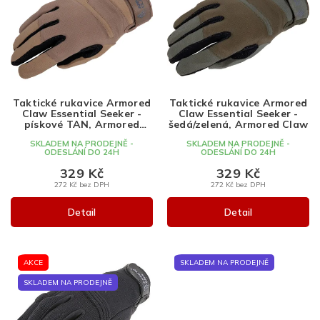
i
s
p
r
o
d
Taktické rukavice Armored
Taktické rukavice Armored
u
Claw Essential Seeker -
Claw Essential Seeker -
k
pískové TAN, Armored
šedá/zelená, Armored Claw
Claw
t
SKLADEM NA PRODEJNĚ -
SKLADEM NA PRODEJNĚ -
ODESLÁNÍ DO 24H
ODESLÁNÍ DO 24H
ů
329 Kč
329 Kč
272 Kč bez DPH
272 Kč bez DPH
Detail
Detail
AKCE
SKLADEM NA PRODEJNĚ
SKLADEM NA PRODEJNĚ