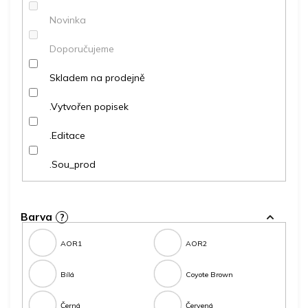
ů
Novinka
Doporučujeme
Skladem na prodejně
.Vytvořen popisek
.Editace
.Sou_prod
Barva
?
AOR1
AOR2
Bílá
Coyote Brown
Černá
Červená