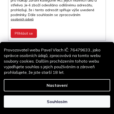
pro nákup zbraní kategorie NO, jejich hlavních dílů a
střeliva. Je-li zboží odesíláno odlišnému adresátu,
prohlašuji, že i tento adresát splňuje výše uvedené
podmínky. Dále souhlasím se zpracováním
osobních údajů
.
Přihlásit se
Provozovatel webu Pavel Vlach IČ: 76479633., jako
Kontakt
správce osobních údajů, zpracovává na tomto webu
soubory cookies. Dalším procházením tohoto webu
info
@
airsoft-online.cz
vyjadřujete souhlas s jejich používáním a zároveň
+420 775 106 530
prohlašujete, že jste starší 18 let.
Staň se fanouškem
Nastavení
Copyright 2026
Airsoft-online.cz
. Všechna práva vyhrazena.
Design
Shoptak.cz
| Platforma
Shoptet
Souhlasím