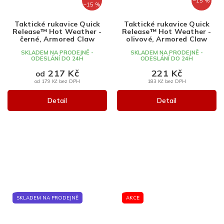
–15 %
–15 %
Taktické rukavice Quick
Taktické rukavice Quick
Release™ Hot Weather -
Release™ Hot Weather -
černé, Armored Claw
olivové, Armored Claw
SKLADEM NA PRODEJNĚ -
SKLADEM NA PRODEJNĚ -
ODESLÁNÍ DO 24H
ODESLÁNÍ DO 24H
217 Kč
221 Kč
od
od 179 Kč bez DPH
183 Kč bez DPH
Detail
Detail
SKLADEM NA PRODEJNĚ
AKCE