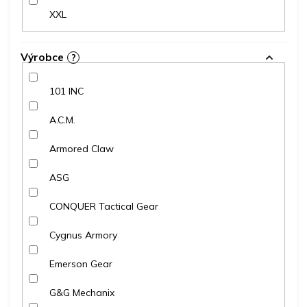
XXL
Výrobce
?
101 INC
A.C.M.
Armored Claw
ASG
CONQUER Tactical Gear
Cygnus Armory
Emerson Gear
G&G Mechanix