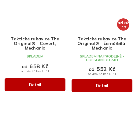
od
až
–7 %
Taktické rukavice The
Taktické rukavice The
Original® - Covert,
Original® - černá/bílá,
Mechanix
Mechanix
SKLADEM
SKLADEM NA PRODEJNĚ -
ODESLÁNÍ DO 24H
658 Kč
od
552 Kč
od
od 544 Kč bez DPH
od 456 Kč bez DPH
Detail
Detail