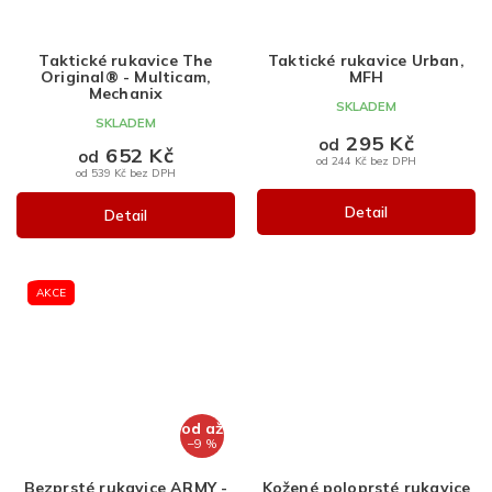
Taktické rukavice The
Taktické rukavice Urban,
Original® - Multicam,
MFH
Mechanix
SKLADEM
SKLADEM
295 Kč
od
652 Kč
od
od 244 Kč bez DPH
od 539 Kč bez DPH
Detail
Detail
AKCE
od
až
–9 %
Bezprsté rukavice ARMY -
Kožené poloprsté rukavice