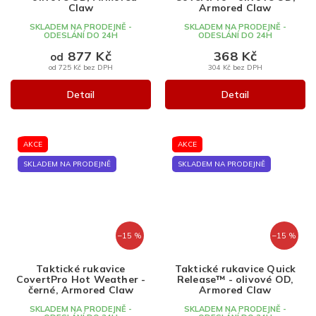
Claw
Armored Claw
SKLADEM NA PRODEJNĚ -
SKLADEM NA PRODEJNĚ -
ODESLÁNÍ DO 24H
ODESLÁNÍ DO 24H
877 Kč
368 Kč
od
od 725 Kč bez DPH
304 Kč bez DPH
Detail
Detail
AKCE
AKCE
SKLADEM NA PRODEJNĚ
SKLADEM NA PRODEJNĚ
–15 %
–15 %
Taktické rukavice
Taktické rukavice Quick
CovertPro Hot Weather -
Release™ - olivové OD,
černé, Armored Claw
Armored Claw
SKLADEM NA PRODEJNĚ -
SKLADEM NA PRODEJNĚ -