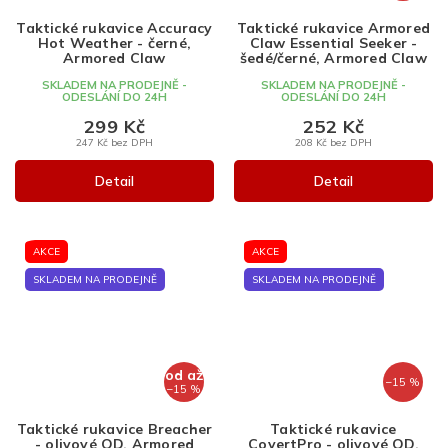
Taktické rukavice Accuracy
Taktické rukavice Armored
Hot Weather - černé,
Claw Essential Seeker -
Armored Claw
šedé/černé, Armored Claw
SKLADEM NA PRODEJNĚ -
SKLADEM NA PRODEJNĚ -
ODESLÁNÍ DO 24H
ODESLÁNÍ DO 24H
299 Kč
252 Kč
247 Kč bez DPH
208 Kč bez DPH
Detail
Detail
AKCE
AKCE
SKLADEM NA PRODEJNĚ
SKLADEM NA PRODEJNĚ
od
až
–15 %
–15 %
Taktické rukavice Breacher
Taktické rukavice
- olivové OD, Armored
CovertPro - olivové OD,