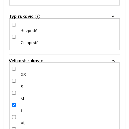
Typ rukavic
?
Bezprsté
Celoprsté
Velikost rukavic
XS
S
M
L
XL