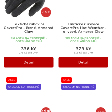
–15 %
Taktické rukavice
Taktické rukavice
CovertPro - černé, Armored
CovertPro Hot Weather -
Claw
olivové, Armored Claw
SKLADEM NA PRODEJNĚ -
SKLADEM NA PRODEJNĚ -
ODESLÁNÍ DO 24H
ODESLÁNÍ DO 24H
336 Kč
379 Kč
278 Kč bez DPH
313 Kč bez DPH
Detail
Detail
AKCE
AKCE
SKLADEM NA PRODEJNĚ
SKLADEM NA PRODEJNĚ
od
až