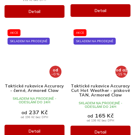
Detail
Detail
AKCE
AKCE
SKLADEM NA PRODEJNĚ
SKLADEM NA PRODEJNĚ
od
od
až
–0 %
–15 %
Taktické rukavice Accuracy
Taktické rukavice Accuracy
- černé, Armored Claw
Cut Hot Weather - pískové
TAN, Armored Claw
SKLADEM NA PRODEJNĚ -
ODESLÁNÍ DO 24H
SKLADEM NA PRODEJNĚ -
ODESLÁNÍ DO 24H
237 Kč
od
165 Kč
od
od 196 Kč bez DPH
od 136 Kč bez DPH
Detail
Detail