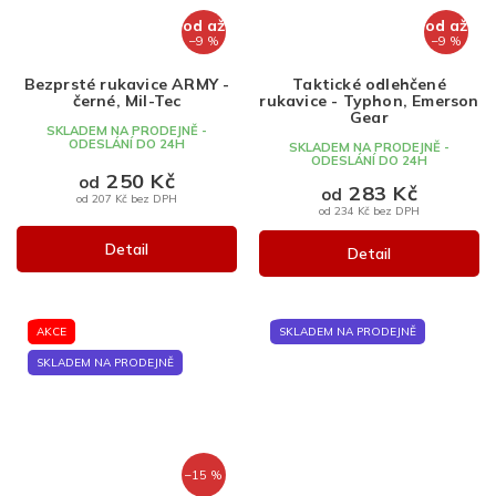
od
až
od
až
–9 %
–9 %
Bezprsté rukavice ARMY -
Taktické odlehčené
černé, Mil-Tec
rukavice - Typhon, Emerson
Gear
SKLADEM NA PRODEJNĚ -
ODESLÁNÍ DO 24H
SKLADEM NA PRODEJNĚ -
ODESLÁNÍ DO 24H
250 Kč
od
283 Kč
od
od 207 Kč bez DPH
od 234 Kč bez DPH
Detail
Detail
AKCE
SKLADEM NA PRODEJNĚ
SKLADEM NA PRODEJNĚ
–15 %