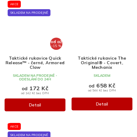
AKCE
SKLADEM NA PRODEJNĚ
od
až
–15 %
Taktické rukavice Quick
Taktické rukavice The
Release™ - černé, Armored
Original® - Covert,
Claw
Mechanix
SKLADEM NA PRODEJNĚ -
SKLADEM
ODESLÁNÍ DO 24H
658 Kč
od
172 Kč
od
od 544 Kč bez DPH
od 142 Kč bez DPH
Detail
Detail
AKCE
SKLADEM NA PRODEJNĚ