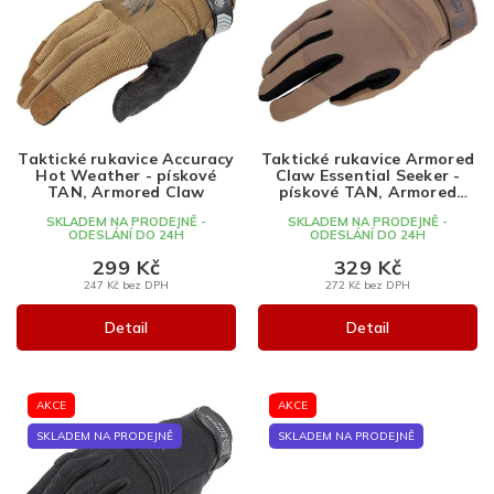
i
s
p
r
o
d
Taktické rukavice Accuracy
Taktické rukavice Armored
u
Hot Weather - pískové
Claw Essential Seeker -
k
TAN, Armored Claw
pískové TAN, Armored
Claw
t
SKLADEM NA PRODEJNĚ -
SKLADEM NA PRODEJNĚ -
ODESLÁNÍ DO 24H
ODESLÁNÍ DO 24H
ů
299 Kč
329 Kč
247 Kč bez DPH
272 Kč bez DPH
Detail
Detail
AKCE
AKCE
SKLADEM NA PRODEJNĚ
SKLADEM NA PRODEJNĚ