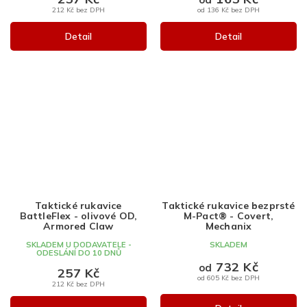
212 Kč bez DPH
od 136 Kč bez DPH
Detail
Detail
Taktické rukavice
Taktické rukavice bezprsté
BattleFlex - olivové OD,
M-Pact® - Covert,
Armored Claw
Mechanix
SKLADEM U DODAVATELE -
SKLADEM
ODESLÁNÍ DO 10 DNŮ
732 Kč
od
257 Kč
od 605 Kč bez DPH
212 Kč bez DPH