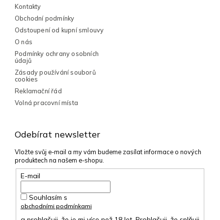
ý
Kontakty
p
Obchodní podmínky
i
Odstoupení od kupní smlouvy
s
O nás
u
Podmínky ochrany osobních
údajů
Zásady používání souborů
cookies
Reklamační řád
Volná pracovní místa
Odebírat newsletter
Vložte svůj e-mail a my vám budeme zasílat informace o nových
produktech na našem e-shopu.
E-mail
Souhlasím s
obchodními podmínkami
a prohlašuji, že je mi více než 18 let. Prohlašuji, že splňuji