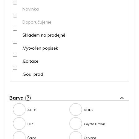
ů
Novinka
Doporučujeme
Skladem na prodejně
.Vytvořen popisek
.Editace
.Sou_prod
Barva
?
AOR1
AOR2
Bílá
Coyote Brown
Černá
Červená