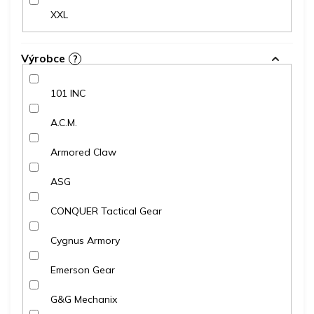
XXL
Výrobce
?
101 INC
A.C.M.
Armored Claw
ASG
CONQUER Tactical Gear
Cygnus Armory
Emerson Gear
G&G Mechanix