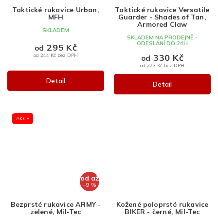
Taktické rukavice Urban,
Taktické rukavice Versatile
MFH
Guarder - Shades of Tan,
Armored Claw
SKLADEM
SKLADEM NA PRODEJNĚ -
ODESLÁNÍ DO 24H
295 Kč
od
330 Kč
od 244 Kč bez DPH
od
od 273 Kč bez DPH
Detail
Detail
AKCE
od
až
–9 %
Bezprsté rukavice ARMY -
Kožené poloprsté rukavice
zelené, Mil-Tec
BIKER - černé, Mil-Tec