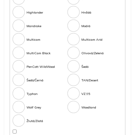
Highlander
Hnědá
Mandrake
Modrá
Multicam
Multicam Arid
MultiCam Black
Olivová/Zelená
PenCott WildWood
Šedá
Šedá/Černá
TAN/Desert
Typhon
VZ.95
Wolf Grey
Woodland
Žlutá/Zlatá