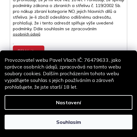
podmínky zákona o zbraních a střelivu č. 119/2002 Sb.
pro nákup zbraní kategorie NO, jejich hlavních dílů a
střeliva. Je-li zboží odesíláno odlišnému adresátu,
prohlašuji, že i tento adresát splňuje výše uvedené
podmínky. Dále souhlasím se zpracováním
osobních údajů
.
Přihlásit se
Provozovatel webu Pavel Vlach IČ: 76479633., jako
správce osobních údajů, zpracovává na tomto webu
soubory cookies. Dalším procházením tohoto webu
Kontakt
vyjadřujete souhlas s jejich používáním a zároveň
info
@
airsoft-online.cz
prohlašujete, že jste starší 18 let.
+420 775 106 530
Staň se fanouškem
Nastavení
Souhlasím
Copyright 2026
Airsoft-online.cz
. Všechna práva vyhrazena.
Design
Shoptak.cz
| Platforma
Shoptet