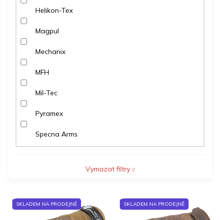
Helikon-Tex
Magpul
Mechanix
MFH
Mil-Tec
Pyramex
Specna Arms
Vymazat filtry
V
SKLADEM NA PRODEJNĚ
SKLADEM NA PRODEJNĚ
ý
p