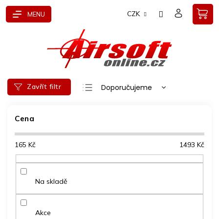
Přejít
CZK
na
obsah
Ř
Zavřít filtr
Doporučujeme
a
Nejlevnější
z
e
Cena
Nejdražší
n
Nejprodávanější
í
165
Kč
1493
Kč
p
Abecedně
r
o
d
Na skladě
u
k
t
Akce