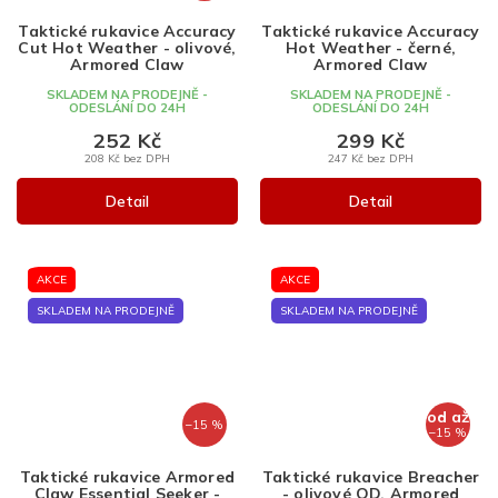
Taktické rukavice Accuracy
Taktické rukavice Accuracy
Cut Hot Weather - olivové,
Hot Weather - černé,
Armored Claw
Armored Claw
SKLADEM NA PRODEJNĚ -
SKLADEM NA PRODEJNĚ -
ODESLÁNÍ DO 24H
ODESLÁNÍ DO 24H
252 Kč
299 Kč
208 Kč bez DPH
247 Kč bez DPH
Detail
Detail
AKCE
AKCE
SKLADEM NA PRODEJNĚ
SKLADEM NA PRODEJNĚ
od
až
–15 %
–15 %
Taktické rukavice Armored
Taktické rukavice Breacher
Claw Essential Seeker -
- olivové OD, Armored