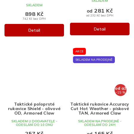
SKLADEM
SKLADEM
281 Kč
od
898 Kč
od 232 Kč bez DPH
742 Kč bez DPH
Detail
Detail
AKCE
SKLADEM NA PRODEJNĚ
od
až
–15 %
Taktické poloprsté
Taktické rukavice Accuracy
rukavice Shield - olivové
Cut Hot Weather - pískové
OD, Armored Claw
TAN, Armored Claw
SKLADEM U DODAVATELE -
SKLADEM NA PRODEJNĚ -
ODESLÁNÍ DO 10 DNŮ
ODESLÁNÍ DO 24H
257 Kč
165 Kč
od