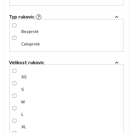
Typ rukavic
?
Bezprsté
Celoprsté
Velikost rukavic
XS
S
M
L
XL