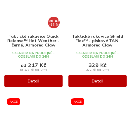
od
až
–15 %
Taktické rukavice Quick
Taktické rukavice Shield
Release™ Hot Weather -
Flex™ - pískové TAN,
černé, Armored Claw
Armored Claw
SKLADEM NA PRODEJNĚ -
SKLADEM NA PRODEJNĚ -
ODESLÁNÍ DO 24H
ODESLÁNÍ DO 24H
217 Kč
329 Kč
od
od 179 Kč bez DPH
272 Kč bez DPH
Detail
Detail
AKCE
AKCE