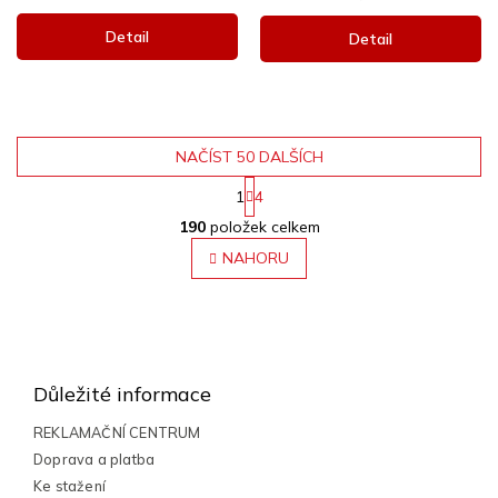
Detail
Detail
NAČÍST 50 DALŠÍCH
1
4
O
S
190
položek celkem
v
t
r
l
NAHORU
á
á
n
d
k
a
o
Z
c
v
á
á
í
n
p
p
Důležité informace
í
r
a
v
t
REKLAMAČNÍ CENTRUM
k
í
Doprava a platba
y
Ke stažení
v