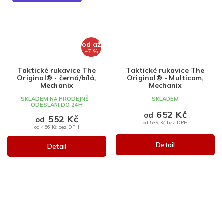
od
až
–7 %
Taktické rukavice The
Taktické rukavice The
Original® - černá/bílá,
Original® - Multicam,
Mechanix
Mechanix
SKLADEM NA PRODEJNĚ -
SKLADEM
ODESLÁNÍ DO 24H
652 Kč
od
552 Kč
od
od 539 Kč bez DPH
od 456 Kč bez DPH
Detail
Detail