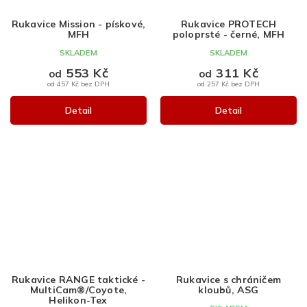
Rukavice Mission - pískové,
Rukavice PROTECH
MFH
poloprsté - černé, MFH
SKLADEM
SKLADEM
553 Kč
311 Kč
od
od
od 457 Kč bez DPH
od 257 Kč bez DPH
Detail
Detail
Rukavice RANGE taktické -
Rukavice s chráničem
MultiCam®/Coyote,
kloubů, ASG
Helikon-Tex