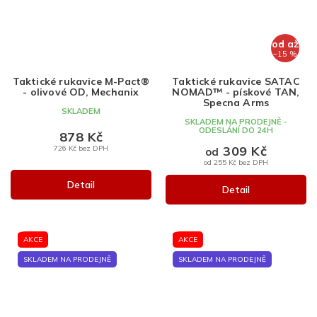
od
až
–15 %
Taktické rukavice M-Pact®
Taktické rukavice SATAC
- olivové OD, Mechanix
NOMAD™ - pískové TAN,
Specna Arms
SKLADEM
SKLADEM NA PRODEJNĚ -
ODESLÁNÍ DO 24H
878 Kč
309 Kč
726 Kč bez DPH
od
od 255 Kč bez DPH
Detail
Detail
AKCE
AKCE
SKLADEM NA PRODEJNĚ
SKLADEM NA PRODEJNĚ