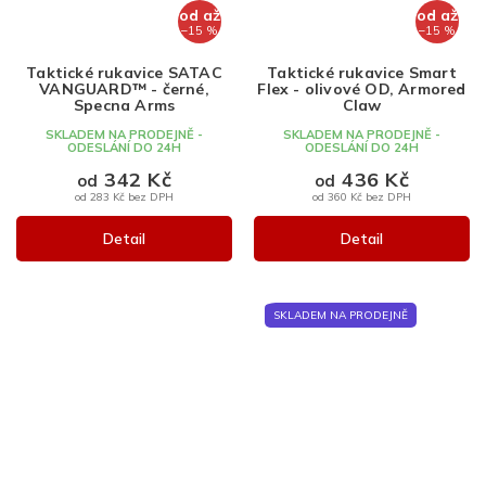
od
až
od
až
–15 %
–15 %
Taktické rukavice SATAC
Taktické rukavice Smart
VANGUARD™ - černé,
Flex - olivové OD, Armored
Specna Arms
Claw
SKLADEM NA PRODEJNĚ -
SKLADEM NA PRODEJNĚ -
ODESLÁNÍ DO 24H
ODESLÁNÍ DO 24H
342 Kč
436 Kč
od
od
od 283 Kč bez DPH
od 360 Kč bez DPH
Detail
Detail
SKLADEM NA PRODEJNĚ