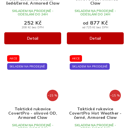
šedé/černé, Armored Claw
Claw
SKLADEM NA PRODEJNĚ -
SKLADEM NA PRODEJNĚ -
ODESLÁNÍ DO 24H
ODESLÁNÍ DO 24H
252 Kč
877 Kč
od
208 Kč bez DPH
od 725 Kč bez DPH
Detail
Detail
AKCE
AKCE
SKLADEM NA PRODEJNĚ
SKLADEM NA PRODEJNĚ
–15 %
–15 %
Taktické rukavice
Taktické rukavice
CovertPro - olivové OD,
CovertPro Hot Weather -
Armored Claw
černé, Armored Claw
SKLADEM NA PRODEJNĚ -
SKLADEM NA PRODEJNĚ -