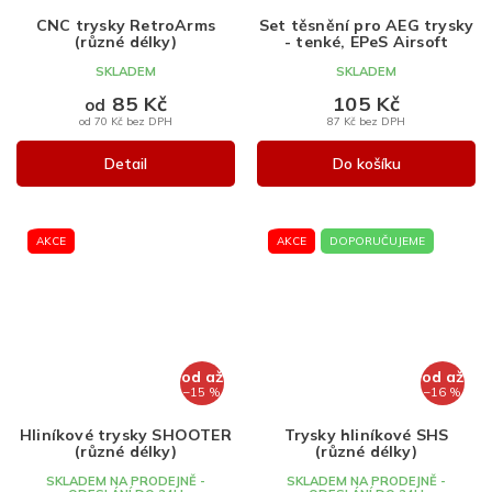
CNC trysky RetroArms
Set těsnění pro AEG trysky
(různé délky)
- tenké, EPeS Airsoft
SKLADEM
SKLADEM
85 Kč
105 Kč
od
od 70 Kč bez DPH
87 Kč bez DPH
Detail
Do košíku
AKCE
AKCE
DOPORUČUJEME
od
až
od
až
–15 %
–16 %
Hliníkové trysky SHOOTER
Trysky hliníkové SHS
(různé délky)
(různé délky)
SKLADEM NA PRODEJNĚ -
SKLADEM NA PRODEJNĚ -