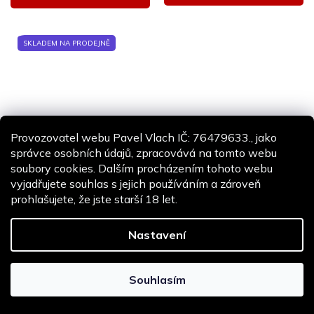
SKLADEM NA PRODEJNĚ
Provozovatel webu Pavel Vlach IČ: 76479633., jako
správce osobních údajů, zpracovává na tomto webu
Duralové NBU trysky
CNC hliníkové trysky Solink
soubory cookies. Dalším procházením tohoto webu
AirsoftParts (různé délky)
(různé délky)
vyjadřujete souhlas s jejich používáním a zároveň
SKLADEM
SKLADEM U DODAVATELE -
prohlašujete, že jste starší 18 let.
ODESLÁNÍ DO 10 DNŮ
138 Kč
od
57 Kč
od
od 114 Kč bez DPH
Nastavení
od 47 Kč bez DPH
Detail
Detail
Souhlasím
AKCE