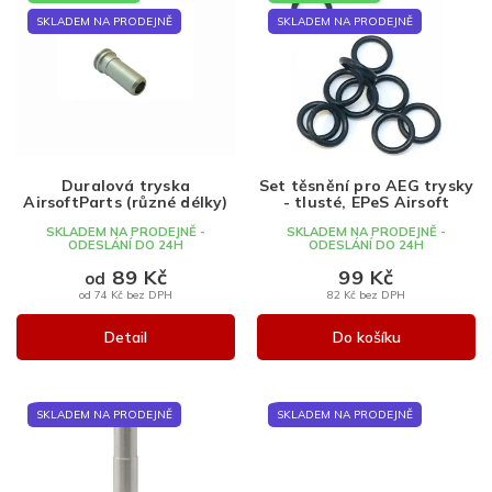
ý
p
SKLADEM NA PRODEJNĚ
SKLADEM NA PRODEJNĚ
i
s
p
r
o
d
Duralová tryska
Set těsnění pro AEG trysky
u
AirsoftParts (různé délky)
- tlusté, EPeS Airsoft
k
SKLADEM NA PRODEJNĚ -
SKLADEM NA PRODEJNĚ -
t
ODESLÁNÍ DO 24H
ODESLÁNÍ DO 24H
ů
89 Kč
99 Kč
od
od 74 Kč bez DPH
82 Kč bez DPH
Detail
Do košíku
SKLADEM NA PRODEJNĚ
SKLADEM NA PRODEJNĚ