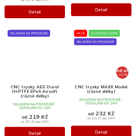
Detail
Detail
SKLADEM NA PRODEJNĚ
AKCE
DOPORUČUJEME
SKLADEM NA PRODEJNĚ
od
až
–10 %
CNC trysky AEG Dural
CNC trysky MAXX Model
H+PTFE EPeS Airsoft
(různé délky)
(různé délky)
SKLADEM NA PRODEJNĚ -
ODESLÁNÍ DO 24H
SKLADEM NA PRODEJNĚ -
ODESLÁNÍ DO 24H
232 Kč
od
219 Kč
od
od 192 Kč bez DPH
od 181 Kč bez DPH
Detail
Detail