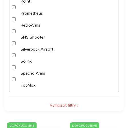
Point
Prometheus
RetroArms
SHS Shooter
Silverback Airsoft
Solink
Specna Arms
TopMax
Vymazat filtry
V
DOPORUČUJEME
DOPORUČUJEME