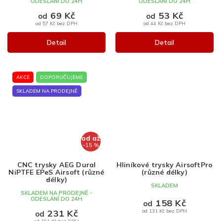
ODESLÁNÍ DO 24H
ODESLÁNÍ DO 24H
69 Kč
53 Kč
od
od
od 57 Kč bez DPH
od 44 Kč bez DPH
Detail
Detail
AKCE
DOPORUČUJEME
SKLADEM NA PRODEJNĚ
od
až
–15 %
CNC trysky AEG Dural
Hliníkové trysky AirsoftPro
NiPTFE EPeS Airsoft (různé
(různé délky)
délky)
SKLADEM
SKLADEM NA PRODEJNĚ -
ODESLÁNÍ DO 24H
158 Kč
od
231 Kč
od 131 Kč bez DPH
od
od 191 Kč bez DPH