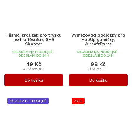
Těsnící kroužek pro trysku
Vymezovací podložky pro
(extra těsnící), SHS
HopUp gumičky,
Shooter
AirsoftParts
SKLADEM NA PRODEJNĚ -
SKLADEM NA PRODEJNĚ -
ODESLÁNÍ DO 24H
ODESLÁNÍ DO 24H
49 Kč
98 Kč
41 Kč bez DPH
81 Kč bez DPH
Do košíku
Do košíku
SKLADEM NA PRODEJNĚ
AKCE