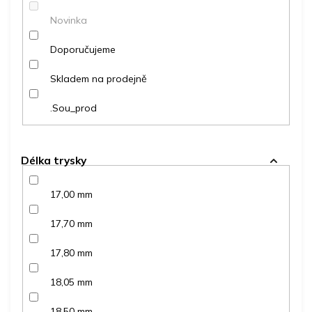
ů
Novinka
Doporučujeme
Skladem na prodejně
.Sou_prod
Délka trysky
17,00 mm
17,70 mm
17,80 mm
18,05 mm
18,50 mm