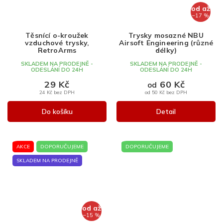
od
až
–17 %
Těsnící o-kroužek
Trysky mosazné NBU
vzduchové trysky,
Airsoft Engineering (různé
RetroArms
délky)
SKLADEM NA PRODEJNĚ -
SKLADEM NA PRODEJNĚ -
ODESLÁNÍ DO 24H
ODESLÁNÍ DO 24H
29 Kč
60 Kč
od
24 Kč bez DPH
od 50 Kč bez DPH
Do košíku
Detail
AKCE
DOPORUČUJEME
DOPORUČUJEME
SKLADEM NA PRODEJNĚ
od
až
–15 %