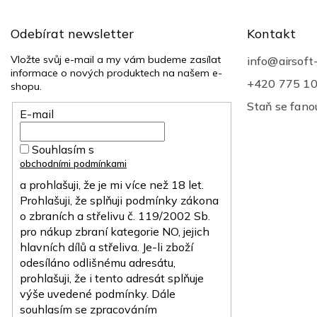
a
t
Odebírat newsletter
Kontakt
í
Vložte svůj e-mail a my vám budeme zasílat
info
@
airsoft
informace o nových produktech na našem e-
+420 775 1
shopu.
Staň se fan
E-mail
Souhlasím s
obchodními podmínkami
a prohlašuji, že je mi více než 18 let.
Prohlašuji, že splňuji podmínky zákona
o zbraních a střelivu č. 119/2002 Sb.
pro nákup zbraní kategorie NO, jejich
hlavních dílů a střeliva. Je-li zboží
odesíláno odlišnému adresátu,
prohlašuji, že i tento adresát splňuje
výše uvedené podmínky. Dále
souhlasím se zpracováním