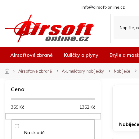
Přejít
info@airsoft-online.cz
na
obsah
Airsoftové zbraně
Kuličky a plyny
Brýle a mas
Airsoftové zbraně
Akumulátory, nabíječky
Nabíječe
P
o
Cena
s
t
369
Kč
1362
Kč
r
a
n
Nabíječ
n
Na skladě
í