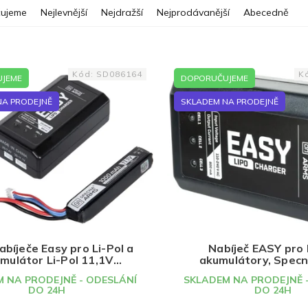
ujeme
Nejlevnější
Nejdražší
Nejprodávanější
Abecedně
Kód:
SD086164
K
JEME
DOPORUČUJEME
NA PRODEJNĚ
SKLADEM NA PRODEJNĚ
bíječe Easy pro Li-Pol a
Nabíječ EASY pro 
mulátor Li-Pol 11,1V
akumulátory, Spec
00mAh, Specna Arms
 NA PRODEJNĚ - ODESLÁNÍ
SKLADEM NA PRODEJNĚ 
DO 24H
DO 24H