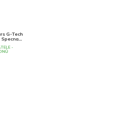
ars G-Tech
, Specna
TELE -
 DNŮ