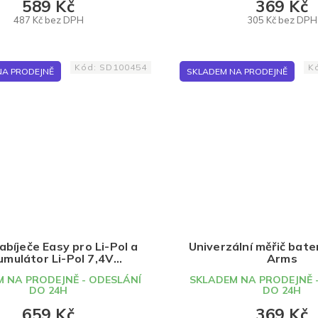
589 Kč
369 Kč
487 Kč bez DPH
305 Kč bez DPH
DO KOŠÍKU
DO KOŠÍKU
Kód:
SD100454
K
NA PRODEJNĚ
SKLADEM NA PRODEJNĚ
bíječe Easy pro Li-Pol a
Univerzální měřič bate
umulátor Li-Pol 7,4V
Arms
00mAh, Specna Arms
 NA PRODEJNĚ - ODESLÁNÍ
SKLADEM NA PRODEJNĚ 
DO 24H
DO 24H
659 Kč
369 Kč