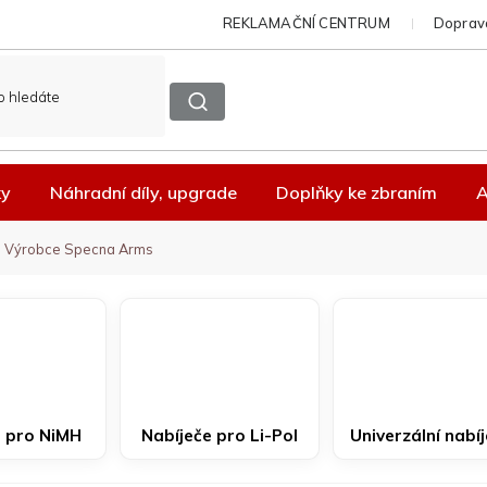
REKLAMAČNÍ CENTRUM
Doprava
ky
Náhradní díly, upgrade
Doplňky ke zbraním
A
Výrobce Specna Arms
e pro NiMH
Nabíječe pro Li-Pol
Univerzální nabí