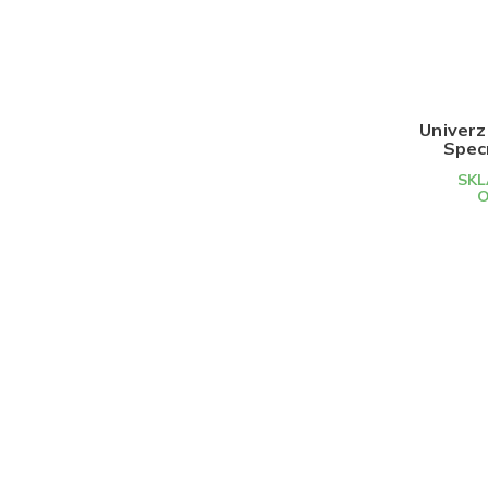
Univerz
Spec
nap
SKL
O
Z
á
p