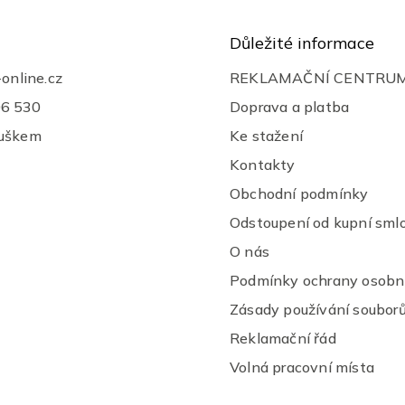
í
p
r
Důležité informace
v
k
-online.cz
REKLAMAČNÍ CENTRU
y
v
06 530
Doprava a platba
ý
ouškem
Ke stažení
p
i
Kontakty
s
u
Obchodní podmínky
Odstoupení od kupní sml
O nás
Podmínky ochrany osobní
Zásady používání souborů
Reklamační řád
Volná pracovní místa