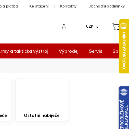
 a platba
Ke stažení
Kontakty
Obchodní podmínky
CZK
rmy a taktická výstroj
Výprodej
Servis
Spolup
ječe
Ostatní nabíječe