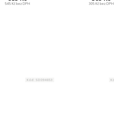
545 Kč bez DPH
305 Kč bez DPH
DO KOŠÍKU
DO KOŠÍKU
Kód:
SD094653
K