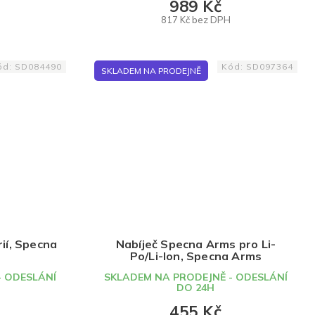
989 Kč
817 Kč bez DPH
DO KOŠÍKU
ód:
SD084490
Kód:
SD097364
SKLADEM NA PRODEJNĚ
rií, Specna
Nabíječ Specna Arms pro Li-
Po/Li-Ion, Specna Arms
- ODESLÁNÍ
SKLADEM NA PRODEJNĚ - ODESLÁNÍ
DO 24H
455 Kč