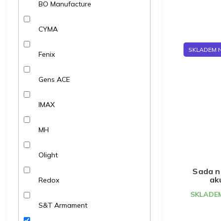
BO Manufacture
CYMA
SKLADEM 
Fenix
Gens ACE
IMAX
MH
Olight
Sada na
ak
Redox
10
SKLADEM
S&T Armament