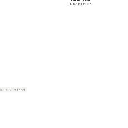
376 Kč bez DPH
DO KOŠÍKU
ód:
SD094654