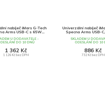
ální nabíječ iMars G-Tech
Univerzální nabíječ iM
na Arms USB-C s 65W
Specna Arms USB-C
ájením, Specna Arms
Arms
ADEM U DODAVATELE -
SKLADEM U DODAVA
DESLÁNÍ DO 10 DNŮ
ODESLÁNÍ DO 10
1 362 Kč
886 Kč
1 126 Kč bez DPH
732 Kč bez DPH
DO KOŠÍKU
DO KOŠÍKU
O
v
l
á
d
a
c