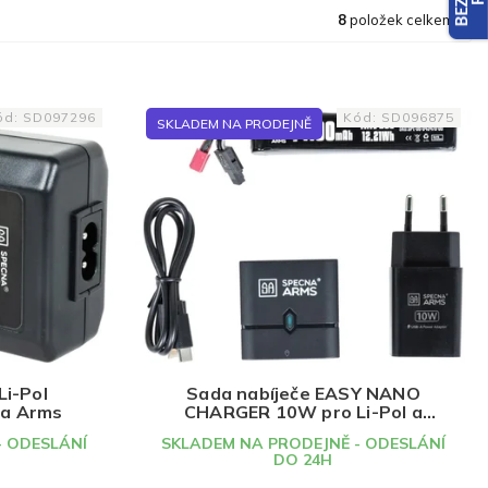
8
položek celkem
ód:
SD097296
Kód:
SD096875
SKLADEM NA PRODEJNĚ
Li-Pol
Sada nabíječe EASY NANO
na Arms
CHARGER 10W pro Li-Pol a
akumulátor Li-Pol 11,1V
- ODESLÁNÍ
SKLADEM NA PRODEJNĚ - ODESLÁNÍ
1100mAh 25C T-Dean, Specna
DO 24H
Arms