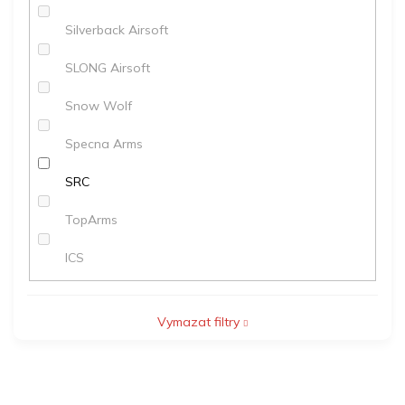
Silverback Airsoft
SLONG Airsoft
Snow Wolf
Specna Arms
SRC
TopArms
ICS
Vymazat filtry
V
ý