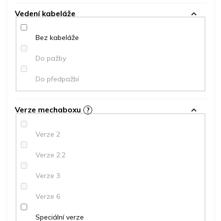
Vedení kabeláže
Bez kabeláže
Do pažby
Do předpažbí
Verze mechaboxu
?
Verze 2
Verze 2.2
Verze 3
Verze 6
Speciální verze