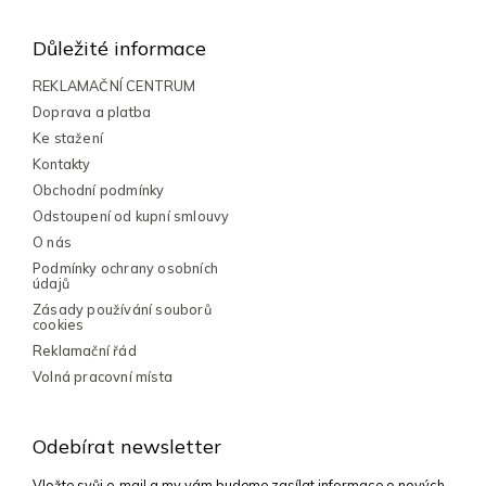
á
d
a
p
Důležité informace
c
a
í
t
REKLAMAČNÍ CENTRUM
p
í
Doprava a platba
r
v
Ke stažení
k
Kontakty
y
Obchodní podmínky
v
Odstoupení od kupní smlouvy
ý
p
O nás
i
Podmínky ochrany osobních
s
údajů
u
Zásady používání souborů
cookies
Reklamační řád
Volná pracovní místa
Odebírat newsletter
Vložte svůj e-mail a my vám budeme zasílat informace o nových