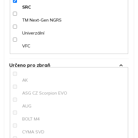
SRC
TM Next-Gen NGRS
Univerzální
VFC
Určeno pro zbraň
AK
ASG CZ Scorpion EVO
AUG
BOLT M4
CYMA SVD