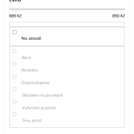
Nejdražší
n
Nejprodávanější
í
889
Kč
890
Kč
p
Abecedně
r
o
d
Na skladě
u
k
t
Akce
ů
Novinka
Doporučujeme
Skladem na prodejně
.Vytvořen popisek
.Sou_prod