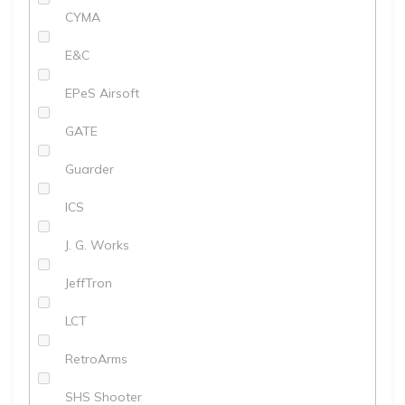
CYMA
E&C
EPeS Airsoft
GATE
Guarder
ICS
J. G. Works
JeffTron
LCT
RetroArms
SHS Shooter