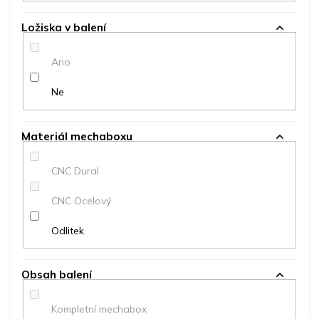
Ložiska v balení
Ano
Ne
Materiál mechaboxu
CNC Dural
CNC Ocelový
Odlitek
Obsah balení
Kompletní mechabox