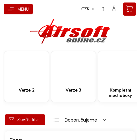
Přejít
CZK
na
obsah
Verze 2
Verze 3
Kompletní
mechaboxy
Ř
Zavřít filtr
Doporučujeme
a
Nejlevnější
z
e
Cena