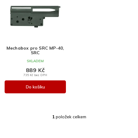
p
i
s
p
r
o
d
Mechabox pro SRC MP-40,
u
SRC
k
SKLADEM
t
889 Kč
ů
735 Kč bez DPH
Do košíku
1
položek celkem
O
v
l
Z
á