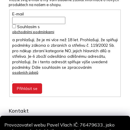
produktech na našem e-shopu.
E-mail
Souhlasím s
obchodními podmínkami
a prohlašuji, že je mi více než 18 let. Prohlašuji, že splňuji
podmínky zákona o zbraních a střelivu č. 119/2002 Sb.
pro nákup zbraní kategorie NO, jejich hlavních dílů a
střeliva. Je-li zboží odesíláno odlišnému adresátu,
prohlašuji, že i tento adresát splňuje výše uvedené
podmínky. Dále souhlasím se zpracováním
osobních údajů
.
Přihlásit se
Kontakt
info
@
airsoft-online.cz
Provozovatel webu Pavel Vlach IČ: 76479633., jako
+420 775 106 530