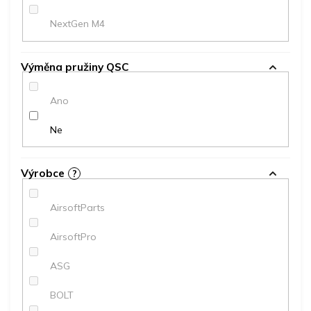
NextGen M4
Výměna pružiny QSC
Ano
Ne
Výrobce
?
AirsoftParts
AirsoftPro
ASG
BOLT