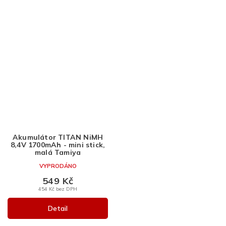
Akumulátor TITAN NiMH
8,4V 1700mAh - mini stick,
malá Tamiya
VYPRODÁNO
549 Kč
454 Kč bez DPH
Detail