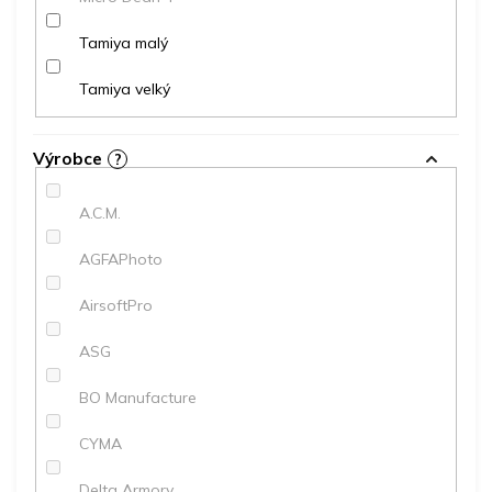
Tamiya malý
Tamiya velký
Výrobce
?
A.C.M.
AGFAPhoto
AirsoftPro
ASG
BO Manufacture
CYMA
Delta Armory