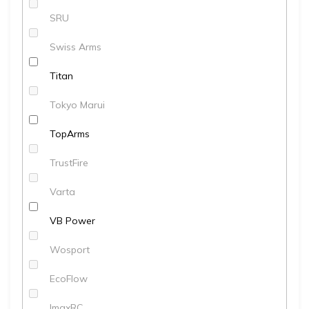
SRU
Swiss Arms
Titan
Tokyo Marui
TopArms
TrustFire
Varta
VB Power
Wosport
EcoFlow
ImaxRC