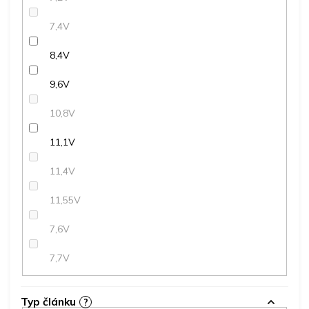
7,4V
8,4V
9,6V
10,8V
11,1V
11,4V
11,55V
7,6V
7,7V
Typ článku
?