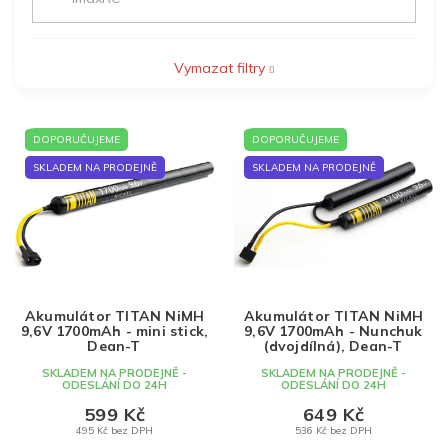
Vymazat filtry
V
DOPORUČUJEME
DOPORUČUJEME
ý
p
SKLADEM NA PRODEJNĚ
SKLADEM NA PRODEJNĚ
i
s
p
r
o
d
Akumulátor TITAN NiMH
Akumulátor TITAN NiMH
u
9,6V 1700mAh - mini stick,
9,6V 1700mAh - Nunchuk
k
Dean-T
(dvojdílná), Dean-T
t
SKLADEM NA PRODEJNĚ -
SKLADEM NA PRODEJNĚ -
ODESLÁNÍ DO 24H
ODESLÁNÍ DO 24H
ů
599 Kč
649 Kč
495 Kč bez DPH
536 Kč bez DPH