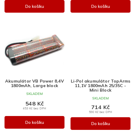
Do košíku
Do košíku
Akumulátor VB Power 8,4V
Li-Pol akumulátor TopArms
1800mAh, Large block
11,1V 1800mAh 25/35C -
Mini Block
SKLADEM
SKLADEM
548 Kč
714 Kč
453 Kč bez DPH
590 Kč bez DPH
Do košíku
Do košíku