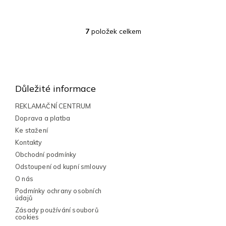
7
položek celkem
O
v
l
Z
á
á
d
a
p
Důležité informace
c
a
í
t
REKLAMAČNÍ CENTRUM
p
í
Doprava a platba
r
v
Ke stažení
k
Kontakty
y
Obchodní podmínky
v
Odstoupení od kupní smlouvy
ý
p
O nás
i
Podmínky ochrany osobních
s
údajů
u
Zásady používání souborů
cookies