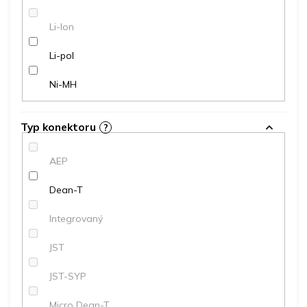
Li-Ion
Li-pol
Ni-MH
Typ konektoru
?
AEP
Dean-T
Integrovaný
JST
JST-SYP
Micro Dean-T