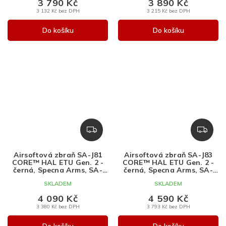
3 790 Kč
3 890 Kč
3 132 Kč bez DPH
3 215 Kč bez DPH
Do košíku
Do košíku
Z
Z
D
D
A
A
Airsoftová zbraň SA-J81
Airsoftová zbraň SA-J83
R
R
CORE™ HAL ETU Gen. 2 -
CORE™ HAL ETU Gen. 2 -
M
M
černá, Specna Arms, SA-
černá, Specna Arms, SA-
J81
J83
A
A
SKLADEM
SKLADEM
4 090 Kč
4 590 Kč
3 380 Kč bez DPH
3 793 Kč bez DPH
Do košíku
Do košíku