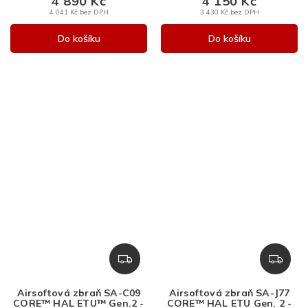
4 890 Kč
4 150 Kč
4 041 Kč bez DPH
3 430 Kč bez DPH
Do košíku
Do košíku
Z
Z
D
D
A
A
Airsoftová zbraň SA-C09
Airsoftová zbraň SA-J77
R
R
CORE™ HAL ETU™ Gen.2 -
CORE™ HAL ETU Gen. 2 -