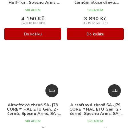
M
M
Half-Tan, Specna Arms,
černá/imitace dřeva,
SA-C09
Specna Arms, SA-J77
A
A
SKLADEM
SKLADEM
4 150 Kč
3 890 Kč
3 430 Kč bez DPH
3 215 Kč bez DPH
Do košíku
Do košíku
Z
Z
D
D
A
A
Airsoftová zbraň SA-J78
Airsoftová zbraň SA-J79
R
R
CORE™ HAL ETU Gen. 2 -
CORE™ HAL ETU Gen. 2 -
M
M
černá, Specna Arms, SA-
černá, Specna Arms, SA-
J78
J79
A
A
SKLADEM
SKLADEM