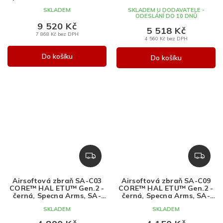
Gen.2 - Chaos Bronze,
A
A
SKLADEM
SKLADEM U DODAVATELE -
Specna Arms, SA-C28
ODESLÁNÍ DO 10 DNŮ
9 520 Kč
5 518 Kč
7 868 Kč bez DPH
4 560 Kč bez DPH
Do košíku
Do košíku
Z
Z
D
D
A
A
Airsoftová zbraň SA-C03
Airsoftová zbraň SA-C09
R
R
CORE™ HAL ETU™ Gen.2 -
CORE™ HAL ETU™ Gen.2 -
M
M
černá, Specna Arms, SA-
černá, Specna Arms, SA-
C03
C09
A
A
SKLADEM
SKLADEM