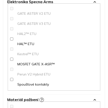
Elektronika Specna Arms
GATE ASTER V2 ETU
GATE ASTER V3 ETU
HAL2™ ETU
HAL™ ETU
Kestrel™ ETU
MOSFET GATE X-ASR™
Perun V2 Hybrid ETU
Spoušťové kontakty
Materiál pažbení
?