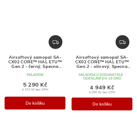
Z
Z
D
D
A
A
Airsoftový samopal SA-
Airsoftový samopal SA-
R
R
CX02 CORE™ HAL ETU™
CX02 CORE™ HAL ETU™
M
M
Gen.2 - černý, Specna
Gen.2 - olivový, Specna
Arms, SA-CX02
Arms, SA-CX02
A
A
SKLADEM
SKLADEM U DODAVATELE -
ODESLÁNÍ DO 10 DNŮ
5 290 Kč
4 949 Kč
4 372 Kč bez DPH
4 090 Kč bez DPH
Do košíku
Do košíku