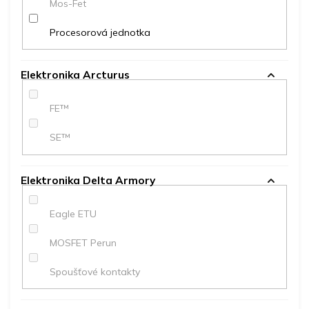
Mos-Fet
Procesorová jednotka
Elektronika Arcturus
FE™
SE™
Elektronika Delta Armory
Eagle ETU
MOSFET Perun
Spoušťové kontakty