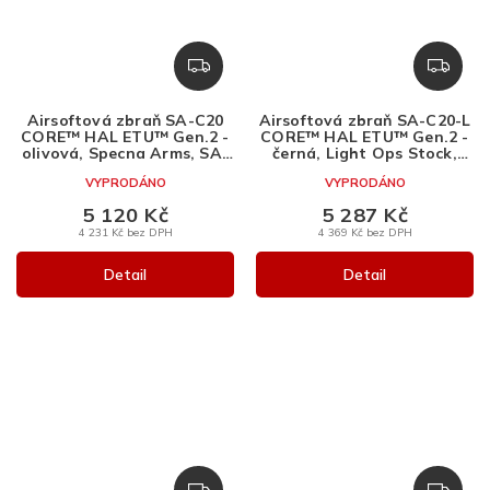
Z
Z
D
D
A
A
Airsoftová zbraň SA-C20
Airsoftová zbraň SA-C20-L
R
R
CORE™ HAL ETU™ Gen.2 -
CORE™ HAL ETU™ Gen.2 -
M
M
olivová, Specna Arms, SA-
černá, Light Ops Stock,
C20
Specna Arms, SA-C20-L
A
A
VYPRODÁNO
VYPRODÁNO
5 120 Kč
5 287 Kč
4 231 Kč bez DPH
4 369 Kč bez DPH
Detail
Detail
Z
Z