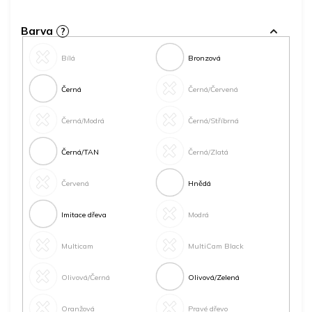
Barva
?
Bílá
Bronzová
Černá
Černá/Červená
Černá/Modrá
Černá/Stříbrná
Černá/TAN
Černá/Zlatá
Červená
Hnědá
Imitace dřeva
Modrá
Multicam
MultiCam Black
Olivová/Černá
Olivová/Zelená
Oranžová
Pravé dřevo