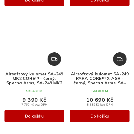
Z
Z
D
D
A
A
Airsoftový kulomet SA-249
Airsoftový kulomet SA-249
R
R
MK2 CORE™ - černý,
PARA CORE™ X-ASR -
M
M
Specna Arms, SA-249 MK2
černý, Specna Arms, SA-
249
A
A
SKLADEM
SKLADEM
9 390 Kč
10 690 Kč
7 760 Kč bez DPH
8 835 Kč bez DPH
Do košíku
Do košíku