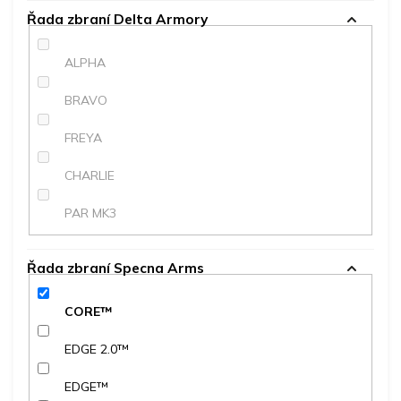
Řada zbraní Delta Armory
ALPHA
BRAVO
FREYA
CHARLIE
PAR MK3
Řada zbraní Specna Arms
CORE™
EDGE 2.0™
EDGE™