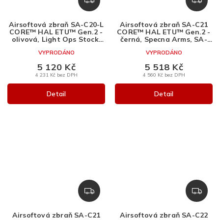
D
D
A
A
Airsoftová zbraň SA-C20-L
Airsoftová zbraň SA-C21
R
R
CORE™ HAL ETU™ Gen.2 -
CORE™ HAL ETU™ Gen.2 -
M
M
olivová, Light Ops Stock,
černá, Specna Arms, SA-
Specna Arms, SA-C20-L
C21
A
A
VYPRODÁNO
VYPRODÁNO
5 120 Kč
5 518 Kč
4 231 Kč bez DPH
4 560 Kč bez DPH
Detail
Detail
Z
Z
D
D
A
A
Airsoftová zbraň SA-C21
Airsoftová zbraň SA-C22
R
R