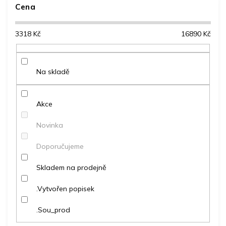
e
Cena
Nejdražší
n
Nejprodávanější
í
3318
Kč
16890
Kč
p
Abecedně
r
o
d
Na skladě
u
k
t
Akce
ů
Novinka
Doporučujeme
Skladem na prodejně
.Vytvořen popisek
.Sou_prod