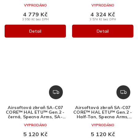
SA-C05
SA-C06
A
A
VYPRODÁNO
VYPRODÁNO
4 779 Kč
4 324 Kč
3 950 Kč bez DPH
3 574 Kč bez DPH
Detail
Detail
Z
Z
D
D
A
A
Airsoftová zbraň SA-C07
Airsoftová zbraň SA-C07
R
R
CORE™ HAL ETU™ Gen.2 -
CORE™ HAL ETU™ Gen.2 -
M
M
černá, Specna Arms, SA-
Half-Tan, Specna Arms,
C07
SA-C07
A
A
VYPRODÁNO
VYPRODÁNO
5 120 Kč
5 120 Kč