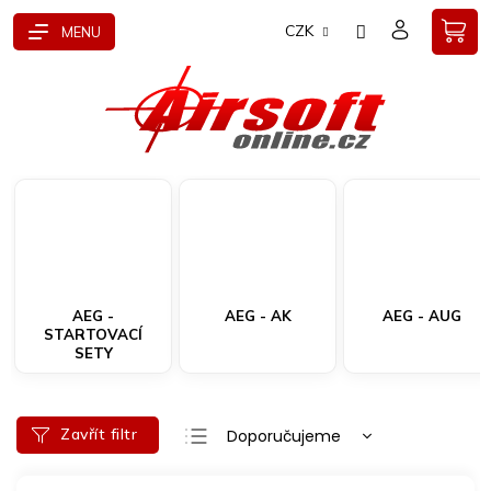
Přejít
CZK
na
obsah
AEG -
AEG - AK
AEG - AUG
STARTOVACÍ
SETY
Ř
Zavřít filtr
Doporučujeme
a
Nejlevnější
z