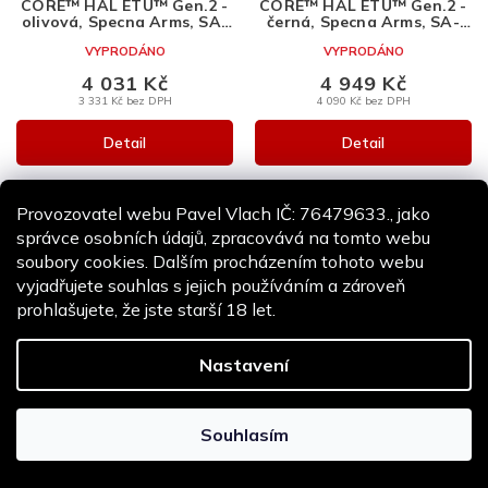
CORE™ HAL ETU™ Gen.2 -
CORE™ HAL ETU™ Gen.2 -
M
M
olivová, Specna Arms, SA-
černá, Specna Arms, SA-
C21
C22
A
A
VYPRODÁNO
VYPRODÁNO
4 031 Kč
4 949 Kč
3 331 Kč bez DPH
4 090 Kč bez DPH
Detail
Detail
Provozovatel webu Pavel Vlach IČ: 76479633., jako
správce osobních údajů, zpracovává na tomto webu
soubory cookies. Dalším procházením tohoto webu
vyjadřujete souhlas s jejich používáním a zároveň
prohlašujete, že jste starší 18 let.
Z
Z
Nastavení
D
D
A
A
Airsoftová zbraň SA-C22
Airsoftová zbraň SA-C23
R
R
CORE™ HAL ETU™ Gen.2 -
CORE™ HAL ETU™ Gen.2 -
Souhlasím
M
M
olivová, Specna Arms, SA-
černá, Specna Arms, SA-
C22
C23
A
A
VYPRODÁNO
VYPRODÁNO