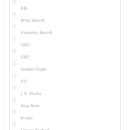
E&L
EPeS Airsoft
Evolution Airsoft
G&G
G&P
Golden Eagle
ICS
J. G. Works
King Arms
Krytac
Lancer Tactical