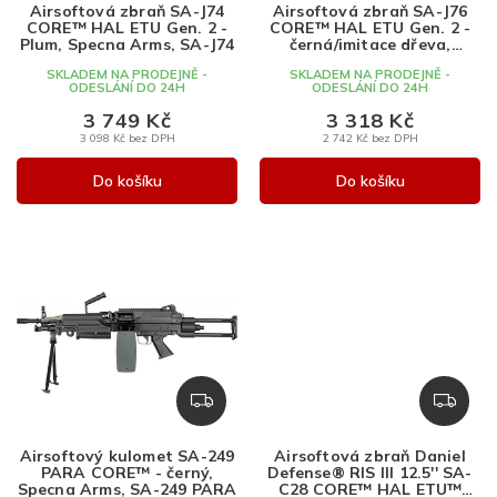
Airsoftová zbraň SA-J74
Airsoftová zbraň SA-J76
u
R
CORE™ HAL ETU Gen. 2 -
CORE™ HAL ETU Gen. 2 -
k
M
Plum, Specna Arms, SA-J74
černá/imitace dřeva,
Specna Arms, SA-J76
A
t
SKLADEM NA PRODEJNĚ -
SKLADEM NA PRODEJNĚ -
ODESLÁNÍ DO 24H
ODESLÁNÍ DO 24H
ů
3 749 Kč
3 318 Kč
3 098 Kč bez DPH
2 742 Kč bez DPH
Do košíku
Do košíku
Z
Z
D
D
A
A
Airsoftový kulomet SA-249
Airsoftová zbraň Daniel
R
R
PARA CORE™ - černý,
Defense® RIS III 12.5'' SA-
M
M
Specna Arms, SA-249 PARA
C28 CORE™ HAL ETU™