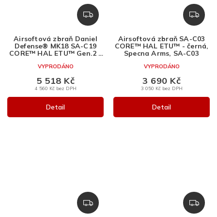
Z
Z
D
D
A
A
Airsoftová zbraň Daniel
Airsoftová zbraň SA-C03
R
R
Defense® MK18 SA-C19
CORE™ HAL ETU™ - černá,
M
M
CORE™ HAL ETU™ Gen.2 -
Specna Arms, SA-C03
Chaos Bronze, Specna
A
A
VYPRODÁNO
VYPRODÁNO
Arms, SA-C19
5 518 Kč
3 690 Kč
4 560 Kč bez DPH
3 050 Kč bez DPH
Detail
Detail
Z
Z
D
D