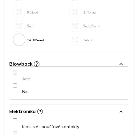
Růžová
Stříbrná
Šedá
Šedá/Černá
TAN/Desert
Zelená
Blowback
?
Ano
Ne
Elektronika
?
Klasické spoušťové kontakty