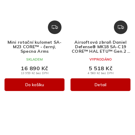
Z
Z
D
D
A
A
Mini rotační kulomet SA-
Airsoftová zbraň Daniel
R
R
M23 CORE™ - černý,
Defense® MK18 SA-C19
M
M
Specna Arms
CORE™ HAL ETU™ Gen.2 -
černá, Specna Arms, SA-
A
A
SKLADEM
VYPRODÁNO
C19
16 890 Kč
5 518 Kč
13 959 Kč bez DPH
4 560 Kč bez DPH
Do košíku
Detail