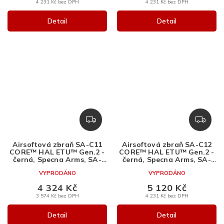
4 231 Kč bez DPH
4 231 Kč bez DPH
Detail
Detail
Z
Z
D
D
A
A
Airsoftová zbraň SA-C11
Airsoftová zbraň SA-C12
R
R
CORE™ HAL ETU™ Gen.2 -
CORE™ HAL ETU™ Gen.2 -
M
M
černá, Specna Arms, SA-
černá, Specna Arms, SA-
C11
C12
A
A
VYPRODÁNO
VYPRODÁNO
4 324 Kč
5 120 Kč
3 574 Kč bez DPH
4 231 Kč bez DPH
Detail
Detail