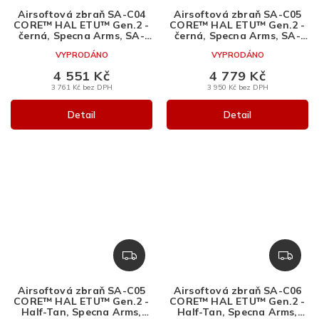
A
A
Airsoftová zbraň SA-C04
Airsoftová zbraň SA-C05
R
R
CORE™ HAL ETU™ Gen.2 -
CORE™ HAL ETU™ Gen.2 -
M
M
černá, Specna Arms, SA-
černá, Specna Arms, SA-
C04
C05
A
A
VYPRODÁNO
VYPRODÁNO
4 551 Kč
4 779 Kč
3 761 Kč bez DPH
3 950 Kč bez DPH
Detail
Detail
Z
Z
D
D
A
A
Airsoftová zbraň SA-C05
Airsoftová zbraň SA-C06
R
R
CORE™ HAL ETU™ Gen.2 -
CORE™ HAL ETU™ Gen.2 -
M
M
Half-Tan, Specna Arms,
Half-Tan, Specna Arms,