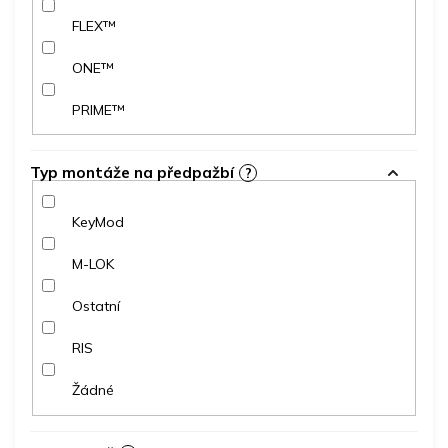
FLEX™
ONE™
PRIME™
Typ montáže na předpažbí
?
KeyMod
M-LOK
Ostatní
RIS
Žádné