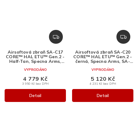
Z
Z
D
D
A
A
Airsoftová zbraň SA-C17
Airsoftová zbraň SA-C20
R
R
CORE™ HAL ETU™ Gen.2 -
CORE™ HAL ETU™ Gen.2 -
M
M
Half-Tan, Specna Arms,
černá, Specna Arms, SA-
SA-C17
C20
A
A
VYPRODÁNO
VYPRODÁNO
4 779 Kč
5 120 Kč
3 950 Kč bez DPH
4 231 Kč bez DPH
Detail
Detail