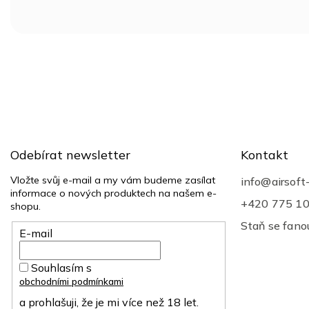
Z
á
p
a
t
Odebírat newsletter
Kontakt
í
Vložte svůj e-mail a my vám budeme zasílat
info
@
airsoft
informace o nových produktech na našem e-
+420 775 1
shopu.
Staň se fan
E-mail
Souhlasím s
obchodními podmínkami
a prohlašuji, že je mi více než 18 let.