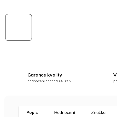
Garance kvality
V
hodnocení obchodu 4,8 z 5
po
Popis
Hodnocení
Značka