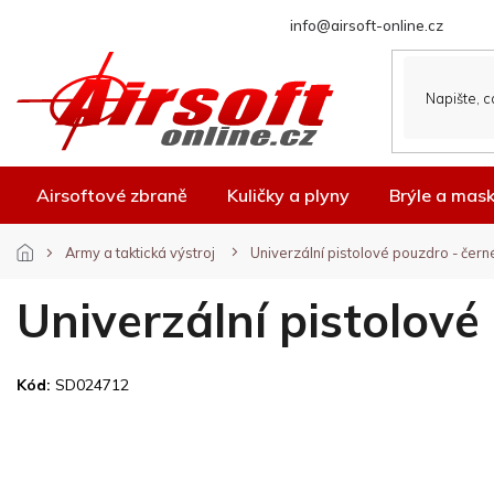
Přejít
info@airsoft-online.cz
na
obsah
Airsoftové zbraně
Kuličky a plyny
Brýle a mas
Army a taktická výstroj
Univerzální pistolové pouzdro - čern
Univerzální pistolové
Kód:
SD024712