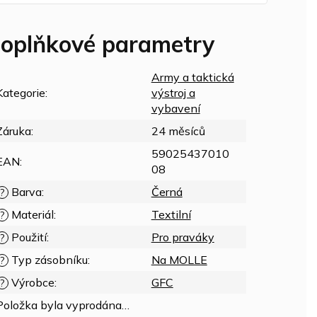
oplňkové parametry
Army a taktická
Kategorie
:
výstroj a
vybavení
Záruka
:
24 měsíců
59025437010
EAN
:
08
Barva
:
Černá
?
Materiál
:
Textilní
?
Použití
:
Pro praváky
?
Typ zásobníku
:
Na MOLLE
?
Výrobce
:
GFC
?
Položka byla vyprodána…