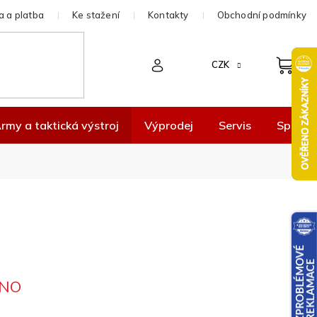
 a platba
Ke stažení
Kontakty
Obchodní podmínky
CZK
rmy a taktická výstroj
Výprodej
Servis
Spolup
NO