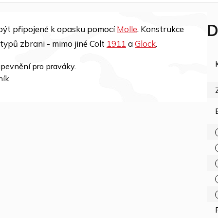
D
 být připojené k opasku pomocí
Molle
. Konstrukce
ypů zbrani - mimo jiné Colt
1911
a
Glock
.
ipevnění pro praváky.
ík.