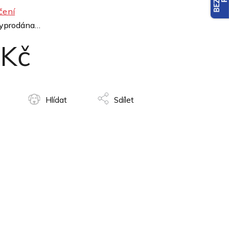
čení
vyprodána…
 Kč
Hlídat
Sdílet