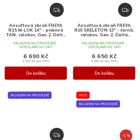
Z
Z
D
D
A
A
Airsoftová zbraň FREYA
Airsoftová zbraň FREYA
R
R
R15 M-LOK 14" - písková
R15 SKELETON 13" - černá,
M
M
TAN, celokov, Gen.2, Delta
celokov, Gen.2, Delta
Armory
Armory
A
A
SKLADEM NA PRODEJNĚ -
SKLADEM NA PRODEJNĚ -
ODESLÁNÍ DO 24H
ODESLÁNÍ DO 24H
6 690 Kč
6 650 Kč
5 529 Kč bez DPH
5 496 Kč bez DPH
Do košíku
Do košíku
SKLADEM NA PRODEJNĚ
AKCE
SKLADEM NA PRODEJNĚ
Z
–1 %