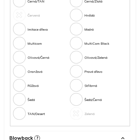
Černá/TAN
Černá/Zlatá
Červená
Hnědá
Imitace dřeva
Modrá
Multicam
MultiCam Black
Olivová/Černá
Olivová/Zelená
Oranžová
Pravé dřevo
Růžová
Stříbrná
Šedá
Šedá/Černá
TAN/Desert
Zelená
Blowback
?