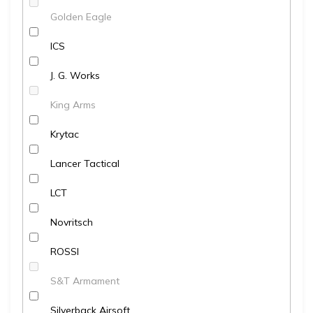
Golden Eagle
ICS
J. G. Works
King Arms
Krytac
Lancer Tactical
LCT
Novritsch
ROSSI
S&T Armament
Silverback Airsoft