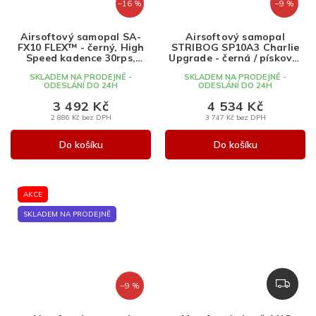
–16 %
–9 %
Airsoftový samopal SA-
Airsoftový samopal
FX10 FLEX™ - černý, High
STRIBOG SP10A3 Charlie
Speed kadence 30rps,
Upgrade - černá / písková,
Specna Arms
Delta Armory
SKLADEM NA PRODEJNĚ -
SKLADEM NA PRODEJNĚ -
ODESLÁNÍ DO 24H
ODESLÁNÍ DO 24H
3 492 Kč
4 534 Kč
2 886 Kč bez DPH
3 747 Kč bez DPH
Do košíku
Do košíku
AKCE
SKLADEM NA PRODEJNĚ
Z
–9 %
D
A