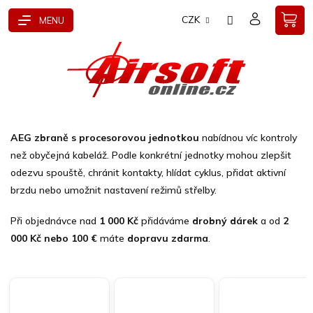
Přejít
CZK
na
obsah
AEG zbraně s procesorovou jednotkou
nabídnou víc kontroly
než obyčejná kabeláž. Podle konkrétní jednotky mohou zlepšit
odezvu spouště, chránit kontakty, hlídat cyklus, přidat aktivní
brzdu nebo umožnit nastavení režimů střelby.
Při objednávce nad
1 000 Kč
přidáváme
drobný dárek
a od
2
000 Kč nebo 100 €
máte
dopravu zdarma
.