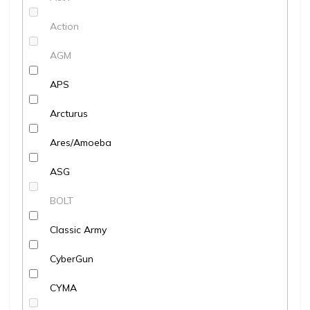
Action
AGM
APS
Arcturus
Ares/Amoeba
ASG
BOLT
Classic Army
CyberGun
CYMA