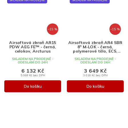
SKLADEM NA PRODEJNĚ
SKLADEM NA PRODEJNĚ
–15 %
–15 %
Airsoftová zbraň AR15
Airsoftová zbraň AR4 SBR
PDW AEG FE™ - černá,
8" M-LOK - černá,
celokov, Arcturus
polymerové tělo, ECS,
Classic Army
SKLADEM NA PRODEJNĚ -
SKLADEM NA PRODEJNĚ -
ODESLÁNÍ DO 24H
ODESLÁNÍ DO 24H
6 132 Kč
3 649 Kč
5 068 Kč bez DPH
3 016 Kč bez DPH
Do košíku
Do košíku