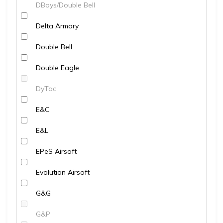
DBoys/Double Bell
Delta Armory
Double Bell
Double Eagle
DyTac
E&C
E&L
EPeS Airsoft
Evolution Airsoft
G&G
G&P