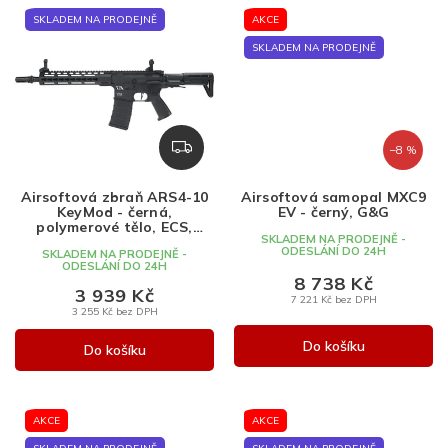
SKLADEM NA PRODEJNĚ
AKCE
SKLADEM NA PRODEJNĚ
Z
–8 %
D
A
Airsoftová zbraň ARS4-10
Airsoftová samopal MXC9
R
KeyMod - černá,
EV - černý, G&G
M
polymerové tělo, ECS,
SKLADEM NA PRODEJNĚ -
Classic Army
A
ODESLÁNÍ DO 24H
SKLADEM NA PRODEJNĚ -
ODESLÁNÍ DO 24H
8 738 Kč
3 939 Kč
7 221 Kč bez DPH
3 255 Kč bez DPH
Do košíku
Do košíku
AKCE
AKCE