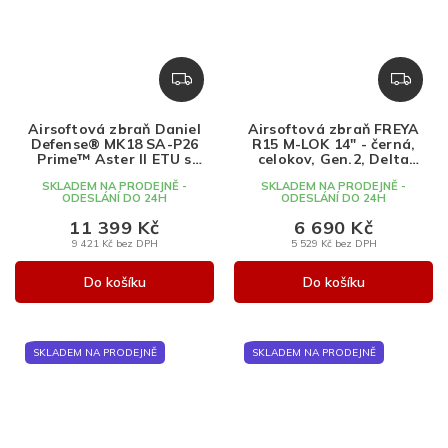
Z
Z
D
D
A
A
Airsoftová zbraň Daniel
Airsoftová zbraň FREYA
R
R
Defense® MK18 SA-P26
R15 M-LOK 14" - černá,
M
M
Prime™ Aster II ETU s
celokov, Gen.2, Delta
bezuhlíkovým motorem -
Armory
A
A
SKLADEM NA PRODEJNĚ -
SKLADEM NA PRODEJNĚ -
Chaos Bronze, Specna
ODESLÁNÍ DO 24H
ODESLÁNÍ DO 24H
Arms, SA-P26
11 399 Kč
6 690 Kč
9 421 Kč bez DPH
5 529 Kč bez DPH
Do košíku
Do košíku
SKLADEM NA PRODEJNĚ
SKLADEM NA PRODEJNĚ