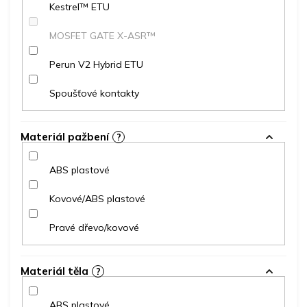
Kestrel™ ETU
MOSFET GATE X-ASR™
Perun V2 Hybrid ETU
Spoušťové kontakty
Materiál pažbení
?
ABS plastové
Kovové/ABS plastové
Pravé dřevo/kovové
Materiál těla
?
ABS plastové