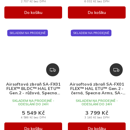
2 707 Kč bez DPH
6 032 Kč bez DPH
Do košíku
Do košíku
SKLADEM NA PRODEJNĚ
SKLADEM NA PRODEJNĚ
Z
Z
D
D
A
A
Airsoftová zbraň SA-FX01
Airsoftová zbraň SA-FX01
R
R
FLEX™ BLDC™ HAL ETU™
FLEX™ HAL ETU™ Gen.2 -
M
M
Gen.2 - růžová, Specna
černá, Specna Arms, SA-
Arms, SA-FX01
FX01
A
A
SKLADEM NA PRODEJNĚ -
SKLADEM NA PRODEJNĚ -
ODESLÁNÍ DO 24H
ODESLÁNÍ DO 24H
5 549 Kč
3 799 Kč
4 586 Kč bez DPH
3 140 Kč bez DPH
Do košíku
Do košíku