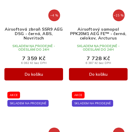
–4 %
–15 %
Airsoftová zbraň SSR9 AEG
Airsoftový samopal
DSG - černá, ABS,
PPK20M1 AEG FE™ - černá,
Novritsch
celokov, Arcturus
SKLADEM NA PRODEJNĚ -
SKLADEM NA PRODEJNĚ -
ODESLÁNÍ DO 24H
ODESLÁNÍ DO 24H
7 359 Kč
7 728 Kč
6 082 Kč bez DPH
6 387 Kč bez DPH
Do košíku
Do košíku
AKCE
AKCE
SKLADEM NA PRODEJNĚ
SKLADEM NA PRODEJNĚ