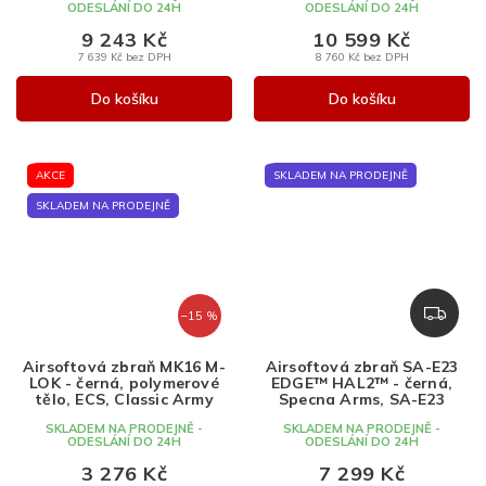
ODESLÁNÍ DO 24H
ODESLÁNÍ DO 24H
9 243 Kč
10 599 Kč
7 639 Kč bez DPH
8 760 Kč bez DPH
Do košíku
Do košíku
AKCE
SKLADEM NA PRODEJNĚ
SKLADEM NA PRODEJNĚ
Z
–15 %
D
A
Airsoftová zbraň MK16 M-
Airsoftová zbraň SA-E23
R
LOK - černá, polymerové
EDGE™ HAL2™ - černá,
M
tělo, ECS, Classic Army
Specna Arms, SA-E23
A
SKLADEM NA PRODEJNĚ -
SKLADEM NA PRODEJNĚ -
ODESLÁNÍ DO 24H
ODESLÁNÍ DO 24H
3 276 Kč
7 299 Kč