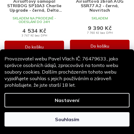
Airsoftový samopal
Airsoftová zbraň AUG
R
STRIBOG SP10A3 Charlie
SSR77 A2 - černá,
M
Upgrade - černá, Delta
Novritsch
Armory
A
SKLADEM NA PRODEJNĚ -
SKLADEM
ODESLÁNÍ DO 24H
9 390 Kč
4 534 Kč
7 760 Kč bez DPH
3 747 Kč bez DPH
Do košíku
Do košíku
Provozovatel webu Pavel Vlach IČ: 76479633., jako
správce osobních údajů, zpracovává na tomto webu
soubory cookies. Dalším procházením tohoto webu
vyjadřujete souhlas s jejich používáním a zároveň
prohlašujete, že jste starší 18 let.
Nastavení
Z
Z
D
D
A
A
Souhlasím
Airsoftová zbraň AR15
Airsoftová zbraň ARS4 12"
R
R
Carbine FE™ - černá,
- černá, ECS, Classic Army
M
M
celokov, Arcturus
SKLADEM