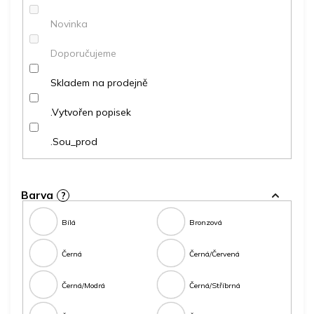
ů
Novinka
Doporučujeme
Skladem na prodejně
.Vytvořen popisek
.Sou_prod
Barva
?
Bílá
Bronzová
Černá
Černá/Červená
Černá/Modrá
Černá/Stříbrná