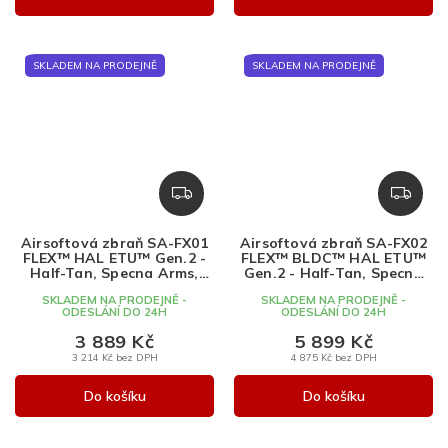
SKLADEM NA PRODEJNĚ
SKLADEM NA PRODEJNĚ
Z
Z
D
D
A
A
Airsoftová zbraň SA-FX01
Airsoftová zbraň SA-FX02
R
R
FLEX™ HAL ETU™ Gen.2 -
FLEX™ BLDC™ HAL ETU™
M
M
Half-Tan, Specna Arms,
Gen.2 - Half-Tan, Specna
SA-FX01
Arms, SA-FX02
A
A
SKLADEM NA PRODEJNĚ -
SKLADEM NA PRODEJNĚ -
ODESLÁNÍ DO 24H
ODESLÁNÍ DO 24H
3 889 Kč
5 899 Kč
3 214 Kč bez DPH
4 875 Kč bez DPH
Do košíku
Do košíku