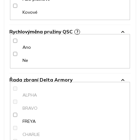
Kovové
Rychlovýměna pružiny QSC
?
Ano
Ne
Řada zbraní Delta Armory
ALPHA
BRAVO
FREYA
CHARLIE