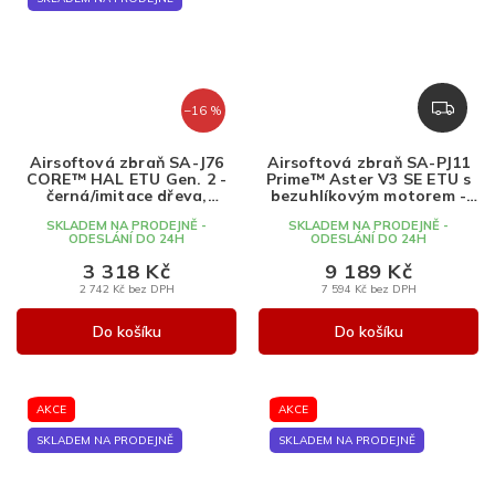
Z
–16 %
D
A
Airsoftová zbraň SA-J76
Airsoftová zbraň SA-PJ11
R
CORE™ HAL ETU Gen. 2 -
Prime™ Aster V3 SE ETU s
M
černá/imitace dřeva,
bezuhlíkovým motorem -
Specna Arms, SA-J76
Plum, Specna Arms, SA-
A
SKLADEM NA PRODEJNĚ -
SKLADEM NA PRODEJNĚ -
PJ11
ODESLÁNÍ DO 24H
ODESLÁNÍ DO 24H
3 318 Kč
9 189 Kč
2 742 Kč bez DPH
7 594 Kč bez DPH
Do košíku
Do košíku
AKCE
AKCE
SKLADEM NA PRODEJNĚ
SKLADEM NA PRODEJNĚ