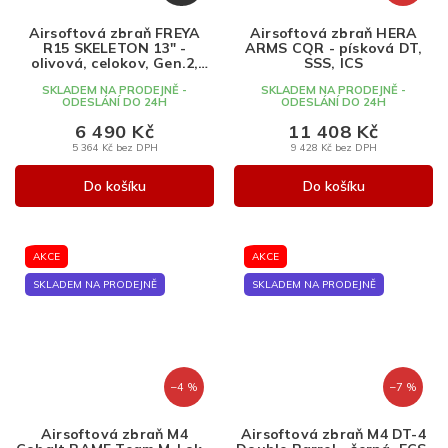
D
A
Airsoftová zbraň FREYA
Airsoftová zbraň HERA
R
R15 SKELETON 13" -
ARMS CQR - písková DT,
M
olivová, celokov, Gen.2,
SSS, ICS
Delta Armory
A
SKLADEM NA PRODEJNĚ -
SKLADEM NA PRODEJNĚ -
ODESLÁNÍ DO 24H
ODESLÁNÍ DO 24H
6 490 Kč
11 408 Kč
5 364 Kč bez DPH
9 428 Kč bez DPH
Do košíku
Do košíku
AKCE
AKCE
SKLADEM NA PRODEJNĚ
SKLADEM NA PRODEJNĚ
–4 %
–7 %
Airsoftová zbraň M4
Airsoftová zbraň M4 DT-4