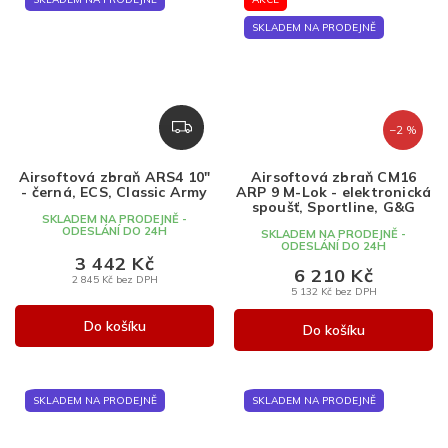
SKLADEM NA PRODEJNĚ
Z
–2 %
D
A
Airsoftová zbraň ARS4 10"
Airsoftová zbraň CM16
R
- černá, ECS, Classic Army
ARP 9 M-Lok - elektronická
M
spoušť, Sportline, G&G
SKLADEM NA PRODEJNĚ -
A
ODESLÁNÍ DO 24H
SKLADEM NA PRODEJNĚ -
ODESLÁNÍ DO 24H
3 442 Kč
6 210 Kč
2 845 Kč bez DPH
5 132 Kč bez DPH
Do košíku
Do košíku
SKLADEM NA PRODEJNĚ
SKLADEM NA PRODEJNĚ