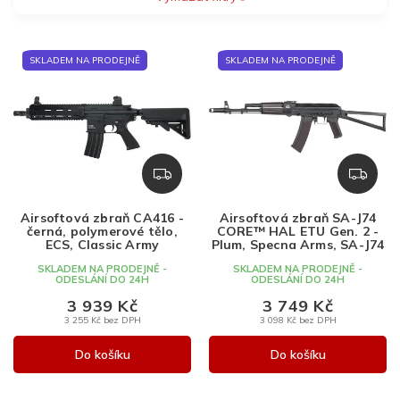
V
SKLADEM NA PRODEJNĚ
SKLADEM NA PRODEJNĚ
ý
p
i
s
p
r
Z
Z
o
D
D
d
A
A
Airsoftová zbraň CA416 -
Airsoftová zbraň SA-J74
u
R
R
černá, polymerové tělo,
CORE™ HAL ETU Gen. 2 -
k
M
M
ECS, Classic Army
Plum, Specna Arms, SA-J74
A
A
t
SKLADEM NA PRODEJNĚ -
SKLADEM NA PRODEJNĚ -
ODESLÁNÍ DO 24H
ODESLÁNÍ DO 24H
ů
3 939 Kč
3 749 Kč
3 255 Kč bez DPH
3 098 Kč bez DPH
Do košíku
Do košíku