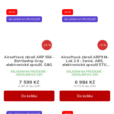
AKCE
AKCE
SKLADEM NA PRODEJNĚ
SKLADEM NA PRODEJNĚ
–15 %
–6 %
Airsoftová zbraň ARP 556 -
Airsoftová zbraň ARP9 M-
Battleship Grey,
Lok 2.0 - černá, ABS,
elektronická spoušť, G&G
elektronická spoušť ETU,
G&G
SKLADEM NA PRODEJNĚ -
SKLADEM NA PRODEJNĚ -
ODESLÁNÍ DO 24H
ODESLÁNÍ DO 24H
7 599 Kč
6 984 Kč
6 280 Kč bez DPH
5 772 Kč bez DPH
Do košíku
Do košíku
SKLADEM NA PRODEJNĚ
AKCE