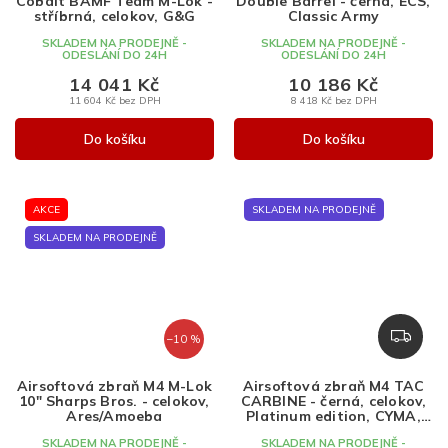
Cobalt BAMF Team M-Lok -
Double Barrel - černá, ECS,
stříbrná, celokov, G&G
Classic Army
SKLADEM NA PRODEJNĚ -
SKLADEM NA PRODEJNĚ -
ODESLÁNÍ DO 24H
ODESLÁNÍ DO 24H
14 041 Kč
10 186 Kč
11 604 Kč bez DPH
8 418 Kč bez DPH
Do košíku
Do košíku
AKCE
SKLADEM NA PRODEJNĚ
SKLADEM NA PRODEJNĚ
Z
–10 %
D
A
Airsoftová zbraň M4 M-Lok
Airsoftová zbraň M4 TAC
R
10" Sharps Bros. - celokov,
CARBINE - černá, celokov,
M
Ares/Amoeba
Platinum edition, CYMA,
CM.105DDL
A
SKLADEM NA PRODEJNĚ -
SKLADEM NA PRODEJNĚ -