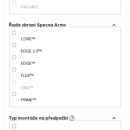
PAR MK3
Řada zbraní Specna Arms
CORE™
EDGE 2.0™
EDGE™
FLEX™
ONE™
PRIME™
Typ montáže na předpažbí
?