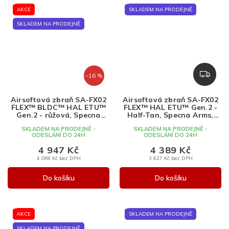
AKCE
SKLADEM NA PRODEJNĚ
SKLADEM NA PRODEJNĚ
Z
–16 %
D
A
Airsoftová zbraň SA-FX02
Airsoftová zbraň SA-FX02
R
FLEX™ BLDC™ HAL ETU™
FLEX™ HAL ETU™ Gen.2 -
M
Gen.2 - růžová, Specna
Half-Tan, Specna Arms,
Arms, SA-FX02
SA-FX02
A
SKLADEM NA PRODEJNĚ -
SKLADEM NA PRODEJNĚ -
ODESLÁNÍ DO 24H
ODESLÁNÍ DO 24H
4 947 Kč
4 389 Kč
4 088 Kč bez DPH
3 627 Kč bez DPH
Do košíku
Do košíku
AKCE
SKLADEM NA PRODEJNĚ
SKLADEM NA PRODEJNĚ