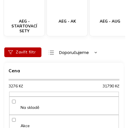
AEG -
AEG - AK
AEG - AUG
STARTOVACÍ
SETY
Ř
Zavřít filtr
Doporučujeme
a
Nejlevnější
z
e
Cena
Nejdražší
n
Nejprodávanější
í
3276
Kč
31790
Kč
p
Abecedně
r
o
d
Na skladě
u
k
t
Akce