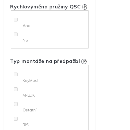
Rychlovýměna pružiny QSC
?
Ano
Ne
Typ montáže na předpažbí
?
KeyMod
M-LOK
Ostatní
RIS