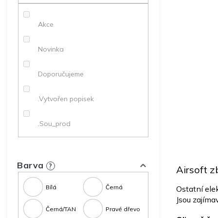
p
a
Akce
n
e
l
Novinka
Doporučujeme
.Vytvořen popisek
.Sou_prod
Barva
?
Airsoft z
Bílá
Černá
Ostatní ele
Jsou zajímav
Černá/TAN
Pravé dřevo