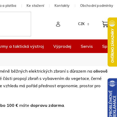
 a platba
Ke stažení
Kontakty
Obchodní podmínky
CZK
rmy a taktická výstroj
Výprodej
Servis
Spolup
 méně běžných elektrických zbraní s důrazem na
olivově
né části propojí zbraň s vybavením do vegetace, černé
e vzhledu má pořád přednost ergonomie, prostor pro
ebo 100 €
máte
dopravu zdarma
.