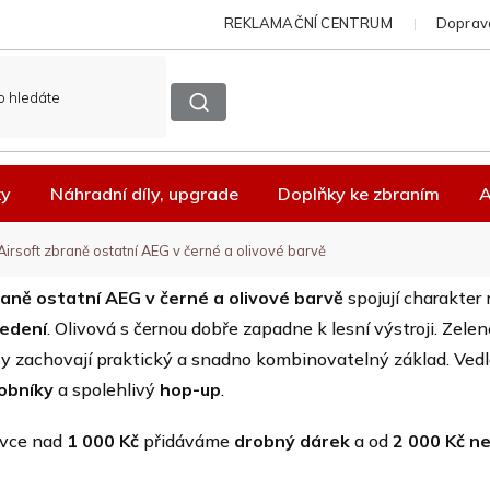
REKLAMAČNÍ CENTRUM
Doprava
ky
Náhradní díly, upgrade
Doplňky ke zbraním
A
Airsoft zbraně ostatní AEG v černé a olivové barvě
raně ostatní AEG v černé a olivové barvě
spojují charakter
edení
. Olivová s černou dobře zapadne k lesní výstroji. Zele
 zachovají praktický a snadno kombinovatelný základ. Vedl
obníky
a spolehlivý
hop-up
.
ávce nad
1 000 Kč
přidáváme
drobný dárek
a od
2 000 Kč n