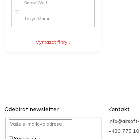
Snow Wolf
Tokyo Marui
Vymazat filtry
Z
á
p
a
t
Odebírat newsletter
Kontakt
í
info
@
airsoft
+420 775 1
Souhlasím s