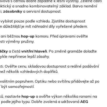
ivová s černou dobře zapadne k lesní výstroji. Zelené části
aktický a snadno kombinovatelný základ. Barva nemění
i,
zásobníky
a servisní dostupnost.
vybírat pouze podle vzhledu. Zjistěte dostupnost
ím důležitější je mít náhradní díly vyřešené předem.
ani běžnou
hop-up
komoru. Před úpravami ověřte
sti výměny pružiny.
ličky
a čistá
vnitřní hlaveň
. Po změně gramáže dolaďte
vykle nepřinese lepší zásahy.
i. Ověřte cenu, skladovou dostupnost a reálné podávání
než několik vzhledových doplňků.
alitním popruhem. Optiku nebo svítilnu přidávejte až po
 být samozřejmostí.
ků, nastavte
hop-up
a ověřte výkon několika ranami na
te podle jejího typu. Dobře zvolená a udržovaná
AEG