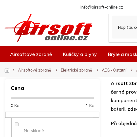
Přejít
info@airsoft-online.cz
na
obsah
Airsoftové zbraně
Kuličky a plyny
Brýle a mas
Airsoftové zbraně
Elektrické zbraně
AEG - Ostatní
P
Airsoft zb
o
Cena
černé prov
s
t
komponenty
0
Kč
1
Kč
r
baterii,
zás
a
n
Při objedn
n
Na skladě
í