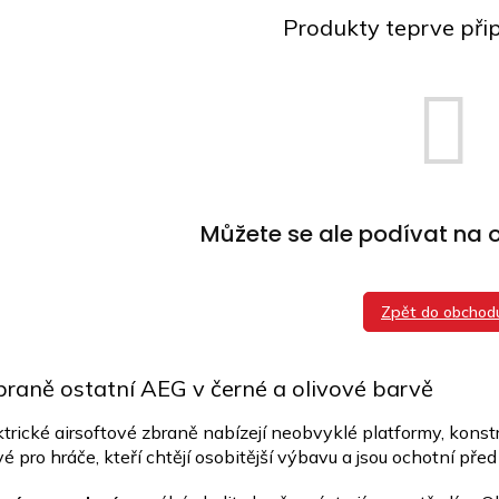
Produkty teprve při
Můžete se ale podívat na o
Zpět do obchod
braně ostatní AEG v černé a olivové barvě
ktrické airsoftové zbraně nabízejí neobvyklé platformy, kon
é pro hráče, kteří chtějí osobitější výbavu a jsou ochotní před