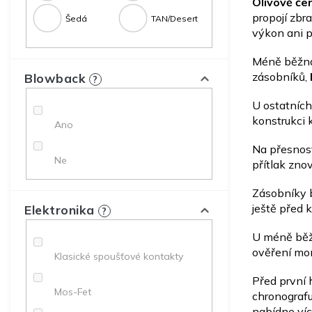
Olivově če
propojí zb
Šedá
TAN/Desert
výkon ani p
Méně běž
zásobníků,
Blowback
?
U ostatníc
konstrukci 
Ano
Na přesnost
Ne
přítlak zno
Zásobníky b
ještě před 
Elektronika
?
U méně bě
ověření mon
Klasické spoušťové kontakty
Před první 
Mos-Fet
chronografu
nabídne víc