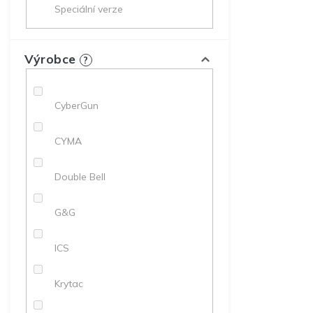
Speciální verze
Výrobce
?
CyberGun
CYMA
Double Bell
G&G
ICS
Krytac