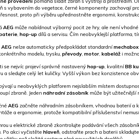
rné provedení
pomáhá sladit zbraň s výstrojí a prostředím. Ol
raň s vybavením do vegetace, černé komponenty zachovají pr
řesnost, proto při výběru upřednostněte ergonomii, konstrukc
ná
AEG
může nabídnout výborný pocit ze hry, ale není vhodné 
baterie
,
hop-up
dílů a servisu. Čím neobvyklejší platforma, t
h
AEG
nelze automaticky předpokládat standardní
mechabox
konkrétního modelu, trysku,
převody
,
motor
,
kabeláž
i možno
i se nejvíc projeví správně nastavený
hop-up
, kvalitní
BB ku
vu a sledujte celý let kuličky. Vyšší výkon bez konzistence ob
ývají u neobvyklých platforem nejslabším místem dostupnost
koupí zbraně. Jeden
náhradní zásobník
může být užitečnější 
žné
AEG
začněte náhradním zásobníkem, vhodnou baterií a kv
táže a ergonomie, protože kompatibilní příslušenství nemusí
hrou u elektrické zbraně zkontrolujte podávání všech zásobní
. Po akci vyčistěte
hlaveň
, odstraňte prach a baterii skladuj
e užitku než složitá sestava plná nevyužitých doplňků.