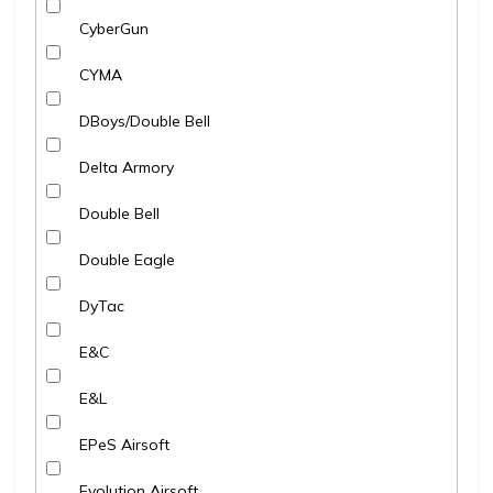
CyberGun
CYMA
DBoys/Double Bell
Delta Armory
Double Bell
Double Eagle
DyTac
E&C
E&L
EPeS Airsoft
Evolution Airsoft