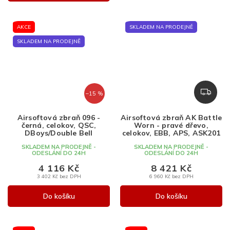
AKCE
SKLADEM NA PRODEJNĚ
SKLADEM NA PRODEJNĚ
Z
–15 %
D
A
Airsoftová zbraň 096 -
Airsoftová zbraň AK Battle
R
černá, celokov, QSC,
Worn - pravé dřevo,
M
DBoys/Double Bell
celokov, EBB, APS, ASK201
A
SKLADEM NA PRODEJNĚ -
SKLADEM NA PRODEJNĚ -
ODESLÁNÍ DO 24H
ODESLÁNÍ DO 24H
4 116 Kč
8 421 Kč
3 402 Kč bez DPH
6 960 Kč bez DPH
Do košíku
Do košíku