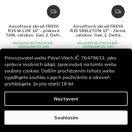
Z
Z
D
D
A
A
Airsoftová zbraň FREYA
Airsoftová zbraň FREYA
R
R
R15 M-LOK 14" - písková
R15 SKELETON 13" - černá,
M
M
TAN, celokov, Gen.2, Delta
celokov, Gen.2, Delta
Armory
Armory
A
A
SKLADEM NA PRODEJNĚ -
SKLADEM NA PRODEJNĚ -
ODESLÁNÍ DO 24H
ODESLÁNÍ DO 24H
6 690 Kč
6 650 Kč
Provozovatel webu Pavel Vlach IČ: 76479633., jako
5 529 Kč bez DPH
5 496 Kč bez DPH
správce osobních údajů, zpracovává na tomto webu
soubory cookies. Dalším procházením tohoto webu
Do košíku
Do košíku
vyjadřujete souhlas s jejich používáním a zároveň
prohlašujete, že jste starší 18 let.
SKLADEM NA PRODEJNĚ
AKCE
Nastavení
SKLADEM NA PRODEJNĚ
Souhlasím
Z
–3 %