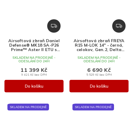
Z
Z
D
D
A
A
Airsoftová zbraň Daniel
Airsoftová zbraň FREYA
R
R
Defense® MK18 SA-P26
R15 M-LOK 14" - černá,
M
M
Prime™ Aster II ETU s
celokov, Gen.2, Delta
bezuhlíkovým motorem -
Armory
A
A
SKLADEM NA PRODEJNĚ -
SKLADEM NA PRODEJNĚ -
Chaos Bronze, Specna
ODESLÁNÍ DO 24H
ODESLÁNÍ DO 24H
Arms, SA-P26
11 399 Kč
6 690 Kč
9 421 Kč bez DPH
5 529 Kč bez DPH
Do košíku
Do košíku
SKLADEM NA PRODEJNĚ
SKLADEM NA PRODEJNĚ