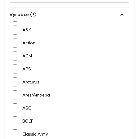
Výrobce
?
A&K
Action
AGM
APS
Arcturus
Ares/Amoeba
ASG
BOLT
Classic Army