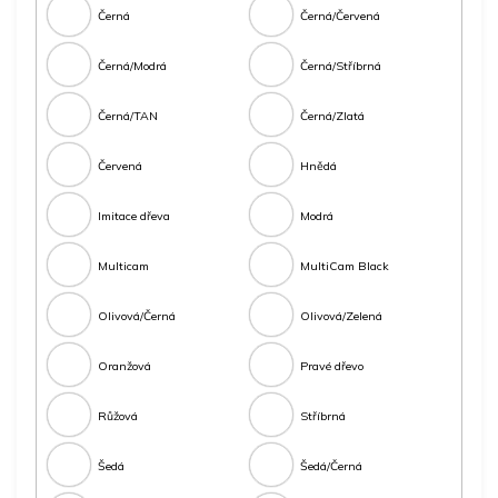
Černá
Černá/Červená
Černá/Modrá
Černá/Stříbrná
Černá/TAN
Černá/Zlatá
Červená
Hnědá
Imitace dřeva
Modrá
Multicam
MultiCam Black
Olivová/Černá
Olivová/Zelená
Oranžová
Pravé dřevo
Růžová
Stříbrná
Šedá
Šedá/Černá