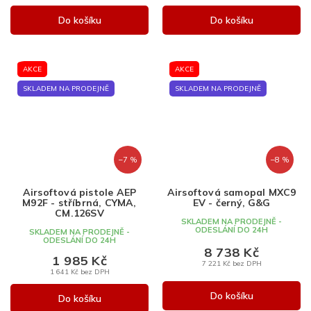
Do košíku
Do košíku
AKCE
AKCE
SKLADEM NA PRODEJNĚ
SKLADEM NA PRODEJNĚ
–7 %
–8 %
Airsoftová pistole AEP
Airsoftová samopal MXC9
M92F - stříbrná, CYMA,
EV - černý, G&G
CM.126SV
SKLADEM NA PRODEJNĚ -
ODESLÁNÍ DO 24H
SKLADEM NA PRODEJNĚ -
ODESLÁNÍ DO 24H
8 738 Kč
1 985 Kč
7 221 Kč bez DPH
1 641 Kč bez DPH
Do košíku
Do košíku