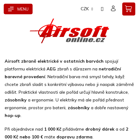
Přejít
CZK
na
obsah
Airsoft zbraně elektrické v ostatních barvách
spojují
platformu elektrická
AEG
zbraň s důrazem na
netradiční
barevné provedení
. Netradiční barva má smysl tehdy, když
chcete zbraň sladit s konkrétní výbavou nebo ji naopak záměrně
odlišit. Praktické vlastnosti ale pořád určují hlavně konstrukce,
zásobníky
a ergonomie. U elektriky má ale pořád přednost
ergonomie, prostor pro baterii,
zásobníky
a dobře nastavený
hop-up
.
Při objednávce nad
1 000 Kč
přidáváme
drobný dárek
a od
2
000 Kč nebo 100 €
máte
dopravu zdarma
.