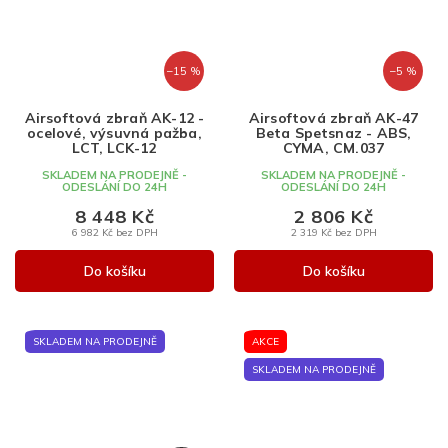
–15 %
–5 %
Airsoftová zbraň AK-12 -
Airsoftová zbraň AK-47
ocelové, výsuvná pažba,
Beta Spetsnaz - ABS,
LCT, LCK-12
CYMA, CM.037
SKLADEM NA PRODEJNĚ -
SKLADEM NA PRODEJNĚ -
ODESLÁNÍ DO 24H
ODESLÁNÍ DO 24H
8 448 Kč
2 806 Kč
6 982 Kč bez DPH
2 319 Kč bez DPH
Do košíku
Do košíku
SKLADEM NA PRODEJNĚ
AKCE
SKLADEM NA PRODEJNĚ