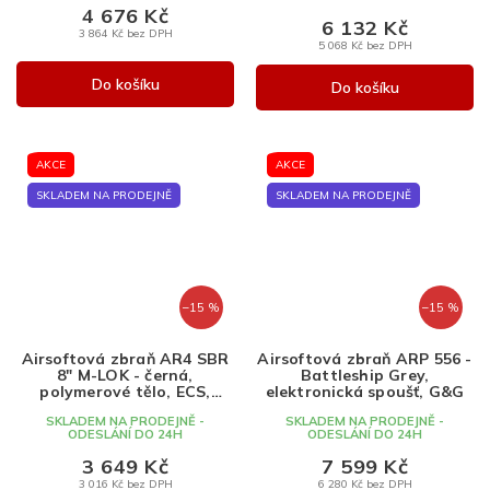
4 676 Kč
6 132 Kč
3 864 Kč bez DPH
5 068 Kč bez DPH
Do košíku
Do košíku
AKCE
AKCE
SKLADEM NA PRODEJNĚ
SKLADEM NA PRODEJNĚ
–15 %
–15 %
Airsoftová zbraň AR4 SBR
Airsoftová zbraň ARP 556 -
8" M-LOK - černá,
Battleship Grey,
polymerové tělo, ECS,
elektronická spoušť, G&G
Classic Army
SKLADEM NA PRODEJNĚ -
SKLADEM NA PRODEJNĚ -
ODESLÁNÍ DO 24H
ODESLÁNÍ DO 24H
3 649 Kč
7 599 Kč
3 016 Kč bez DPH
6 280 Kč bez DPH