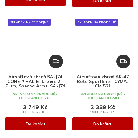
Do košíku
SKLADEM NA PRODEJNĚ
SKLADEM NA PRODEJNĚ
Z
Z
D
D
A
A
Airsoftová zbraň SA-J74
Airsoftová zbraň AK-47
R
R
CORE™ HAL ETU Gen. 2 -
Beta Sportline - CYMA,
M
M
Plum, Specna Arms, SA-J74
CM.521
A
A
SKLADEM NA PRODEJNĚ -
SKLADEM NA PRODEJNĚ -
ODESLÁNÍ DO 24H
ODESLÁNÍ DO 24H
3 749 Kč
2 339 Kč
3 098 Kč bez DPH
1 933 Kč bez DPH
Do košíku
Do košíku