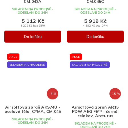
M
CM.042A
CM.045C
A
SKLADEM NA PRODEJNĚ -
SKLADEM NA PRODEJNĚ -
ODESLÁNÍ DO 24H
ODESLÁNÍ DO 24H
5 112 Kč
5 919 Kč
4 225 Kč bez DPH
4 892 Kč bez DPH
Do košíku
Do košíku
AKCE
AKCE
SKLADEM NA PRODEJNĚ
SKLADEM NA PRODEJNĚ
–3 %
–15 %
Airsoftová zbraň AKS74U -
Airsoftová zbraň AR15
ocelové tělo, CYMA, CM.045
PDW AEG FE™ - černá,
celokov, Arcturus
SKLADEM NA PRODEJNĚ -
ODESLÁNÍ DO 24H
SKLADEM NA PRODEJNĚ -
ODESLÁNÍ DO 24H