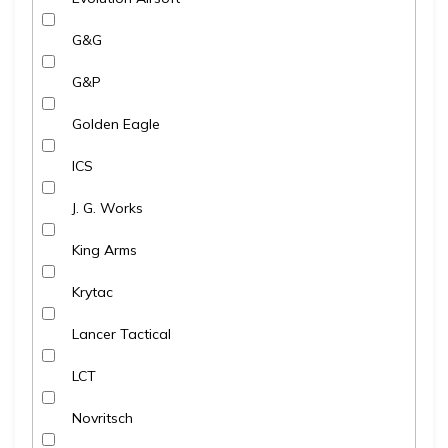
G&G
G&P
Golden Eagle
ICS
J. G. Works
King Arms
Krytac
Lancer Tactical
LCT
Novritsch