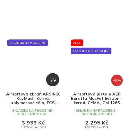
SKLADEM NA PRODEJNĚ
AKCE
SKLADEM NA PRODEJNĚ
Z
–5 %
D
A
Airsoftová zbraň ARS4-10
Airsoftová pistole AEP
R
KeyMod - černá,
Beretta MosFet Edition -
M
polymerové tělo, ECS,
černá, CYMA, CM.126S
Classic Army
A
SKLADEM NA PRODEJNĚ -
SKLADEM NA PRODEJNĚ -
ODESLÁNÍ DO 24H
ODESLÁNÍ DO 24H
3 939 Kč
2 295 Kč
3 255 Kč bez DPH
1 897 Kč bez DPH