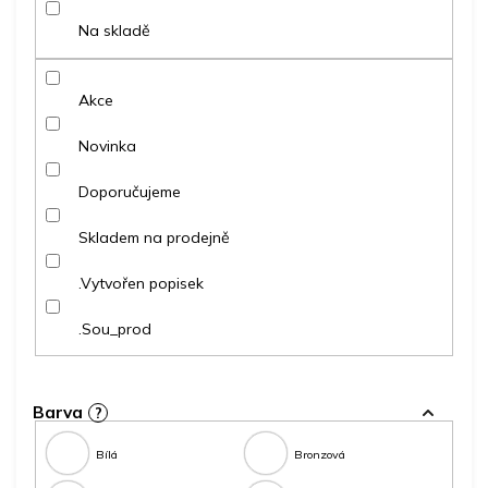
o
d
Na skladě
u
k
t
Akce
ů
Novinka
Doporučujeme
Skladem na prodejně
.Vytvořen popisek
.Sou_prod
Barva
?
Bílá
Bronzová