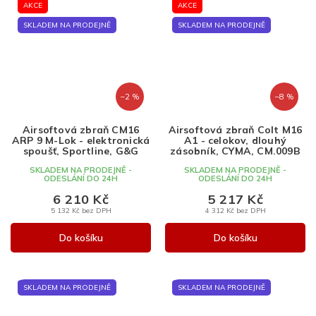
AKCE
AKCE
SKLADEM NA PRODEJNĚ
SKLADEM NA PRODEJNĚ
–2 %
–8 %
Airsoftová zbraň CM16
Airsoftová zbraň Colt M16
ARP 9 M-Lok - elektronická
A1 - celokov, dlouhý
spoušť, Sportline, G&G
zásobník, CYMA, CM.009B
SKLADEM NA PRODEJNĚ -
SKLADEM NA PRODEJNĚ -
ODESLÁNÍ DO 24H
ODESLÁNÍ DO 24H
6 210 Kč
5 217 Kč
5 132 Kč bez DPH
4 312 Kč bez DPH
Do košíku
Do košíku
SKLADEM NA PRODEJNĚ
SKLADEM NA PRODEJNĚ