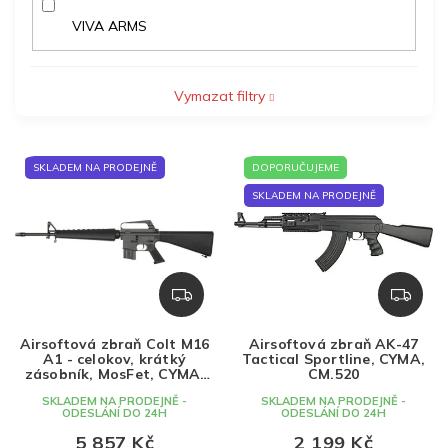
VIVA ARMS
Vymazat filtry
V
SKLADEM NA PRODEJNĚ
DOPORUČUJEME
ý
p
SKLADEM NA PRODEJNĚ
i
s
p
r
Z
Z
o
D
D
d
A
A
Airsoftová zbraň Colt M16
Airsoftová zbraň AK-47
u
R
R
A1 - celokov, krátký
Tactical Sportline, CYMA,
k
M
M
zásobník, MosFet, CYMA,
CM.520
CM.009C
A
A
t
SKLADEM NA PRODEJNĚ -
SKLADEM NA PRODEJNĚ -
ODESLÁNÍ DO 24H
ODESLÁNÍ DO 24H
ů
5 857 Kč
2 199 Kč