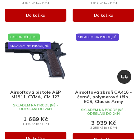
4 841 Kč bez DPH
1 817 Kč bez DPH
Do košíku
Do košíku
DOPORUČUJEME
SKLADEM NA PRODEJNĚ
SKLADEM NA PRODEJNĚ
Z
D
A
Airsoftová pistole AEP
Airsoftová zbraň CA416 -
R
M1911, CYMA, CM.123
černá, polymerové tělo,
M
ECS, Classic Army
SKLADEM NA PRODEJNĚ -
A
ODESLÁNÍ DO 24H
SKLADEM NA PRODEJNĚ -
ODESLÁNÍ DO 24H
1 689 Kč
3 939 Kč
1 396 Kč bez DPH
3 255 Kč bez DPH
Do košíku