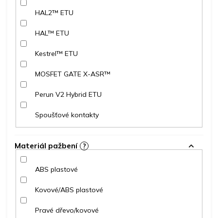
HAL2™ ETU
HAL™ ETU
Kestrel™ ETU
MOSFET GATE X-ASR™
Perun V2 Hybrid ETU
Spoušťové kontakty
Materiál pažbení
?
ABS plastové
Kovové/ABS plastové
Pravé dřevo/kovové