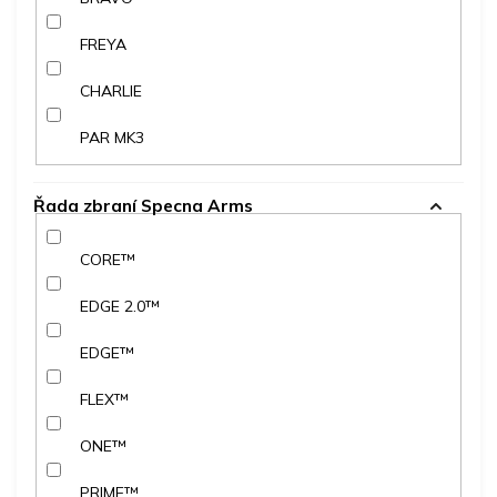
FREYA
CHARLIE
PAR MK3
Řada zbraní Specna Arms
CORE™
EDGE 2.0™
EDGE™
FLEX™
ONE™
PRIME™