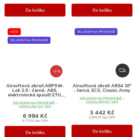
Do košíku
Do košíku
AKCE
SKLADEM NA PRODEJNĚ
SKLADEM NA PRODEJNĚ
Z
–6 %
D
A
Airsoftová zbraň ARP9 M-
Airsoftová zbraň ARS4 10"
R
Lok 2.0 - černá, ABS,
- černá, ECS, Classic Army
M
elektronická spoušť ETU,
SKLADEM NA PRODEJNĚ -
G&G
A
ODESLÁNÍ DO 24H
SKLADEM NA PRODEJNĚ -
ODESLÁNÍ DO 24H
3 442 Kč
6 984 Kč
2 845 Kč bez DPH
5 772 Kč bez DPH
Do košíku
Do košíku