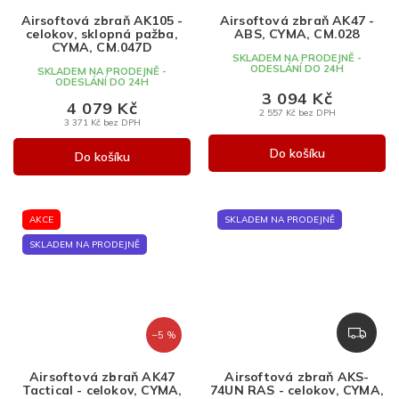
A
Airsoftová zbraň AK105 -
Airsoftová zbraň AK47 -
R
celokov, sklopná pažba,
ABS, CYMA, CM.028
M
CYMA, CM.047D
SKLADEM NA PRODEJNĚ -
A
ODESLÁNÍ DO 24H
SKLADEM NA PRODEJNĚ -
ODESLÁNÍ DO 24H
3 094 Kč
4 079 Kč
2 557 Kč bez DPH
3 371 Kč bez DPH
Do košíku
Do košíku
AKCE
SKLADEM NA PRODEJNĚ
SKLADEM NA PRODEJNĚ
Z
–5 %
D
A
Airsoftová zbraň AK47
Airsoftová zbraň AKS-
R
Tactical - celokov, CYMA,
74UN RAS - celokov, CYMA,