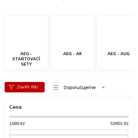
AEG -
AEG - AK
AEG - AUG
STARTOVACÍ
SETY
Ř
Zavřít filtr
Doporučujeme
a
Nejlevnější
z
e
Cena
Nejdražší
n
Nejprodávanější
í
1689
Kč
59901
Kč
p
Abecedně
r