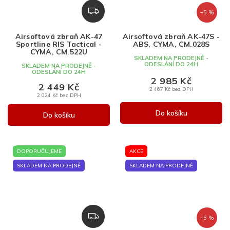
Z
–5 %
D
A
Airsoftová zbraň AK-47
Airsoftová zbraň AK-47S -
R
Sportline RIS Tactical -
ABS, CYMA, CM.028S
M
CYMA, CM.522U
SKLADEM NA PRODEJNĚ -
A
ODESLÁNÍ DO 24H
SKLADEM NA PRODEJNĚ -
ODESLÁNÍ DO 24H
2 985 Kč
2 449 Kč
2 467 Kč bez DPH
2 024 Kč bez DPH
Do košíku
Do košíku
DOPORUČUJEME
AKCE
SKLADEM NA PRODEJNĚ
SKLADEM NA PRODEJNĚ
Z
–5 %
D