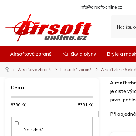
Přejít
info@airsoft-online.cz
na
obsah
Airsoftové zbraně
Kuličky a plyny
Brýle a mas
Airsoftové zbraně
Elektrické zbraně
Airsoft zbraně ele
P
Airsoft zb
o
Cena
je čistě vý
s
t
první pohle
8390
Kč
8391
Kč
r
a
Při objedn
n
n
Na skladě
í