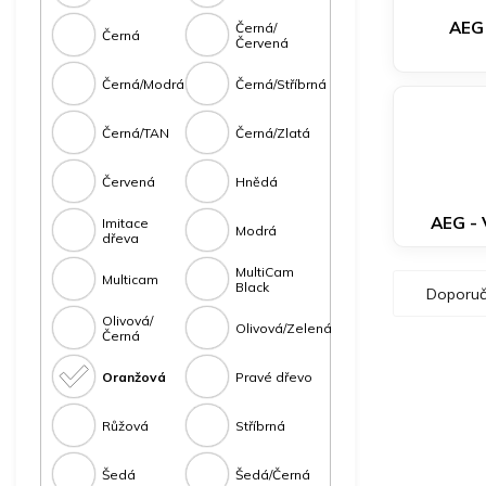
AEG
Černá/
Černá
Červená
Černá/Modrá
Černá/Stříbrná
Černá/TAN
Černá/Zlatá
Červená
Hnědá
AEG -
Imitace
Modrá
dřeva
MultiCam
Ř
Multicam
Black
Doporuč
a
Olivová/
z
Olivová/Zelená
Černá
e
V
n
Oranžová
Pravé dřevo
ý
í
p
p
Růžová
Stříbrná
i
r
s
o
Šedá
Šedá/Černá