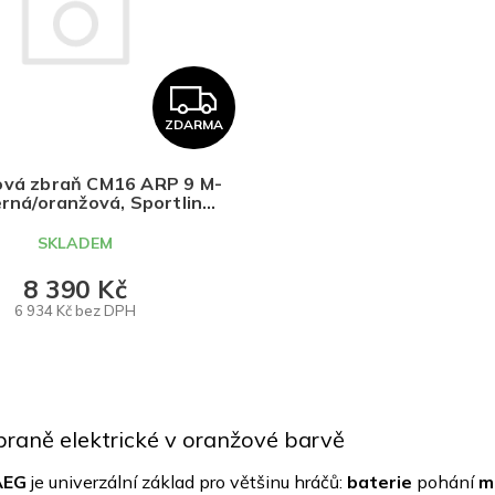
Z
ZDARMA
D
A
ová zbraň CM16 ARP 9 M-
erná/oranžová, Sportline,
G&G
R
SKLADEM
M
8 390 Kč
6 934 Kč bez DPH
A
DO KOŠÍKU
O
v
braně elektrické v oranžové barvě
l
á
AEG
je univerzální základ pro většinu hráčů:
baterie
pohání
m
d