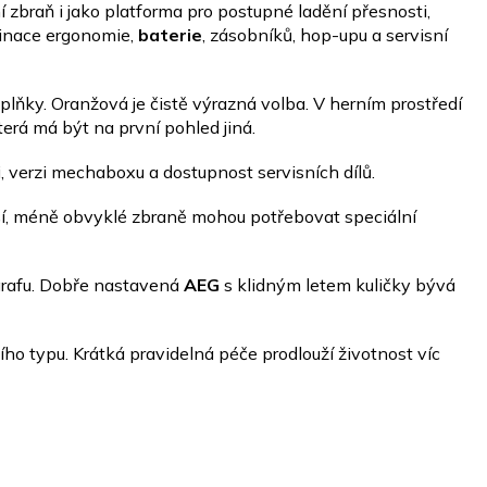
í zbraň i jako platforma pro postupné ladění přesnosti,
inace ergonomie,
baterie
, zásobníků, hop-upu a servisní
oplňky. Oranžová je čistě výrazná volba. V herním prostředí
terá má být na první pohled jiná.
i, verzi mechaboxu a dostupnost servisních dílů.
ší, méně obvyklé zbraně mohou potřebovat speciální
ografu. Dobře nastavená
AEG
s klidným letem kuličky bývá
ejího typu. Krátká pravidelná péče prodlouží životnost víc