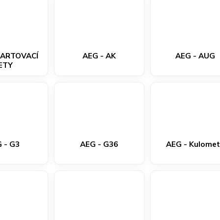
TARTOVACÍ
AEG - AK
AEG - AUG
ETY
 - G3
AEG - G36
AEG - Kulome