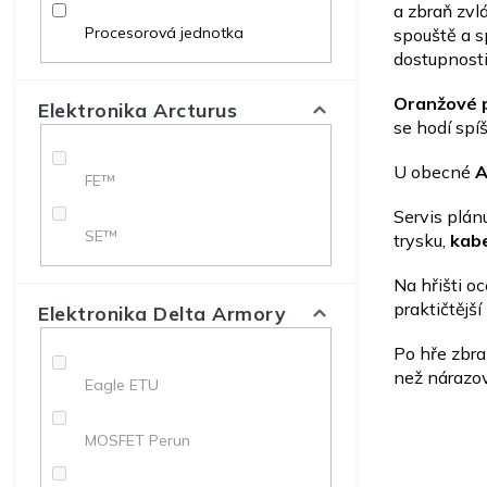
a zbraň zvl
Procesorová jednotka
spouště a s
dostupnosti
Oranžové 
Elektronika Arcturus
se hodí spí
U obecné
A
FE™
Servis plán
SE™
trysku,
kab
Na hřišti o
praktičtější
Elektronika Delta Armory
Po hře zbra
než nárazo
Eagle ETU
MOSFET Perun