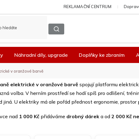
REKLAMAČNÍ CENTRUM
Doprava
ky
Náhradní díly, upgrade
Doplňky ke zbraním
A
ktrické v oranžové barvě
raně elektrické v oranžové barvě
spojují platformu elektric
razná volba. V herním prostředí se hodí spíš pro odlišení, tré
d jiná. U elektriky má ale pořád přednost ergonomie, prostor p
ávce nad
1 000 Kč
přidáváme
drobný dárek
a od
2 000 Kč n