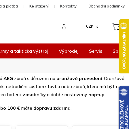
 a platba
Ke stažení
Kontakty
Obchodní podmínky
CZK
rmy a taktická výstroj
Výprodej
Servis
Spolup
ká
AEG
zbraň s důrazem na
oranžové provedení
. Oranžová
nink, netradiční custom stavbu nebo zbraň, která má být na
ro baterii,
zásobníky
a dobře nastavený
hop-up
.
ebo 100 €
máte
dopravu zdarma
.