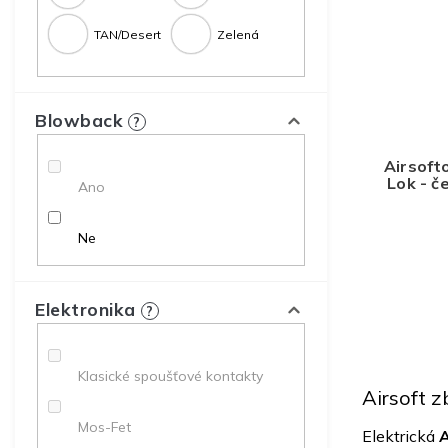
p
d
r
u
TAN/Desert
Zelená
o
k
d
t
u
ů
k
Blowback
?
t
ů
Airsoft
Lok - č
Ano
Ne
Elektronika
?
Klasické spoušťové kontakty
Airsoft z
Mos-Fet
Elektrická