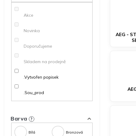
p
a
Akce
n
e
l
Novinka
AEG - S
S
Doporučujeme
Skladem na prodejně
.Vytvořen popisek
AEG
.Sou_prod
Barva
?
Bílá
Bronzová