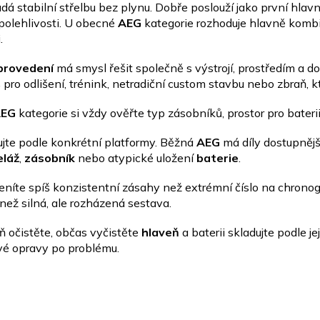
ádá stabilní střelbu bez plynu. Dobře poslouží jako první hlavn
a
c
polehlivosti. U obecné
AEG
kategorie rozhoduje hlavně komb
í
.
p
r
provedení
má smysl řešit společně s výstrojí, prostředím a d
v
š pro odlišení, trénink, netradiční custom stavbu nebo zbraň, k
k
y
EG
kategorie si vždy ověřte typ zásobníků, prostor pro bateri
v
ý
ujte podle konkrétní platformy. Běžná
AEG
má díly dostupněj
p
i
eláž
,
zásobník
nebo atypické uložení
baterie
.
s
u
ceníte spíš konzistentní zásahy než extrémní číslo na chron
 než silná, ale rozházená sestava.
ň očistěte, občas vyčistěte
hlaveň
a baterii skladujte podle j
vé opravy po problému.