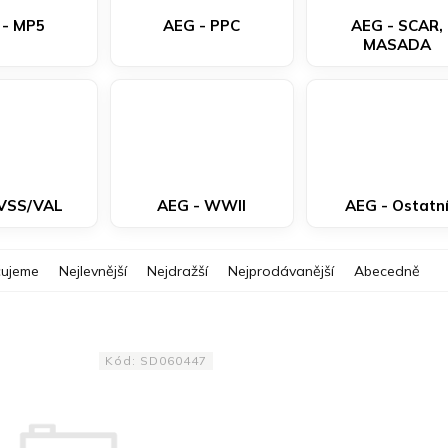
 - MP5
AEG - PPC
AEG - SCAR,
MASADA
 VSS/VAL
AEG - WWII
AEG - Ostatn
ujeme
Nejlevnější
Nejdražší
Nejprodávanější
Abecedně
Kód:
SD060447