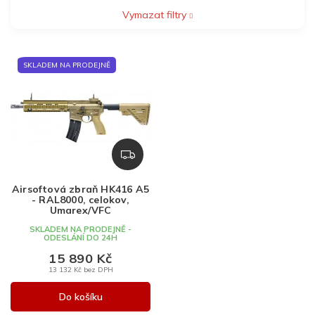
Vymazat filtry
V
SKLADEM NA PRODEJNĚ
ý
p
i
s
p
r
Z
o
D
d
A
Airsoftová zbraň HK416 A5
u
R
- RAL8000, celokov,
k
M
Umarex/VFC
A
t
SKLADEM NA PRODEJNĚ -
ODESLÁNÍ DO 24H
ů
15 890 Kč
13 132 Kč bez DPH
Do košíku