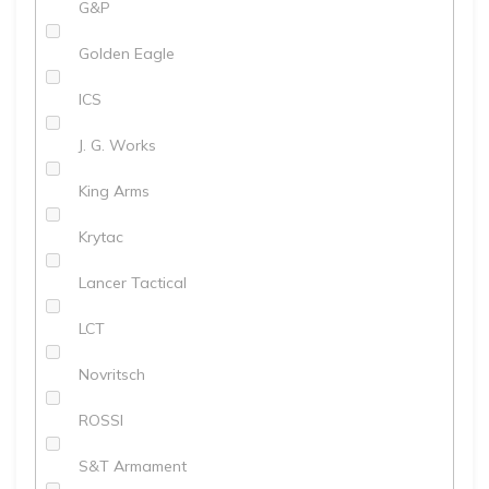
G&P
Golden Eagle
ICS
J. G. Works
King Arms
Krytac
Lancer Tactical
LCT
Novritsch
ROSSI
S&T Armament