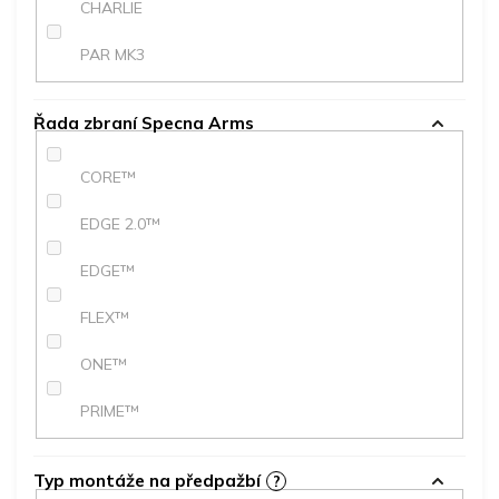
CHARLIE
PAR MK3
Řada zbraní Specna Arms
CORE™
EDGE 2.0™
EDGE™
FLEX™
ONE™
PRIME™
Typ montáže na předpažbí
?