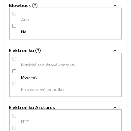
Blowback
?
Ano
Ne
Elektronika
?
Klasické spoušťové kontakty
Mos-Fet
Procesorová jednotka
Elektronika Arcturus
FE™