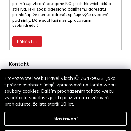
pro nákup zbraní kategorie NO, jejich hlavních dílů a
střeliva. Je-li zboží odesíláno odlišnému adresátu,
prohlašuji, že i tento adresát splňuje výše uvedené
podmínky. Dále souhlasím se zpracováním
osobních údajů
.
Přihlásit se
Kontakt
info
@
airsoft-online.cz
Provozovatel webu Pavel Vlach IČ: 76479633., jako
+420 775 106 530
správce osobních údajů, zpracovává na tomto webu
Staň se fanouškem
soubory cookies. Dalším procházením tohoto webu
vyjadřujete souhlas s jejich používáním a zároveň
prohlašujete, že jste starší 18 let.
Copyright 2026
Airsoft-online.cz
. Všechna práva vyhrazena.
Design
Shoptak.cz
| Platforma
Shoptet
Nastavení