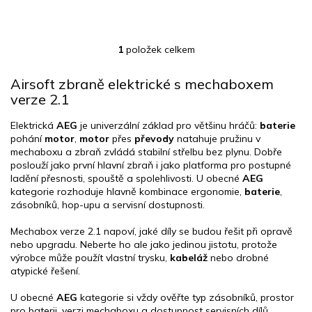
1
položek celkem
O
v
l
Airsoft zbraně elektrické s mechaboxem
á
verze 2.1
d
a
Elektrická
AEG
je univerzální základ pro většinu hráčů:
baterie
c
pohání
motor
,
motor
přes
převody
natahuje pružinu v
í
mechaboxu a zbraň zvládá stabilní střelbu bez plynu. Dobře
p
poslouží jako první hlavní zbraň i jako platforma pro postupné
r
ladění přesnosti, spouště a spolehlivosti. U obecné
AEG
v
kategorie rozhoduje hlavně kombinace ergonomie,
baterie
,
k
zásobníků, hop-upu a servisní dostupnosti.
y
v
Mechabox verze 2.1 napoví, jaké díly se budou řešit při opravě
ý
nebo upgradu. Neberte ho ale jako jedinou jistotu, protože
p
výrobce může použít vlastní trysku,
kabeláž
nebo drobné
i
atypické řešení.
s
u
U obecné
AEG
kategorie si vždy ověřte typ zásobníků, prostor
pro baterii, verzi mechaboxu a dostupnost servisních dílů.