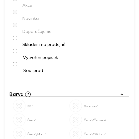
t
Akce
ů
Novinka
Doporučujeme
Skladem na prodejně
.Vytvořen popisek
.Sou_prod
Barva
?
Bílá
Bronzová
Černá
Černá/Červená
Černá/Modrá
Černá/Stříbrná