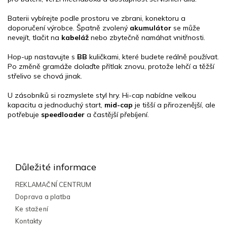
Baterii vybírejte podle prostoru ve zbrani, konektoru a
doporučení výrobce. Špatně zvolený
akumulátor
se může
nevejít, tlačit na
kabeláž
nebo zbytečně namáhat vnitřnosti.
Hop-up nastavujte s
BB
kuličkami, které budete reálně používat.
Po změně gramáže dolaďte přítlak znovu, protože lehčí a těžší
střelivo se chová jinak.
U zásobníků si rozmyslete styl hry. Hi-cap nabídne velkou
kapacitu a jednoduchý start,
mid-cap
je tišší a přirozenější, ale
potřebuje
speedloader
a častější přebíjení.
Z
á
p
Důležité informace
a
t
REKLAMAČNÍ CENTRUM
í
Doprava a platba
Ke stažení
Kontakty