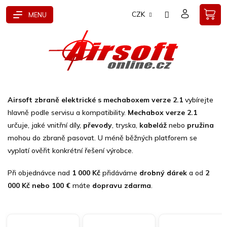
Přejít
CZK
na
obsah
Airsoft zbraně elektrické s mechaboxem verze 2.1
vybírejte
hlavně podle servisu a kompatibility.
Mechabox verze 2.1
určuje, jaké vnitřní díly,
převody
, tryska,
kabeláž
nebo
pružina
mohou do zbraně pasovat. U méně běžných platforem se
vyplatí ověřit konkrétní řešení výrobce.
Při objednávce nad
1 000 Kč
přidáváme
drobný dárek
a od
2
000 Kč nebo 100 €
máte
dopravu zdarma
.