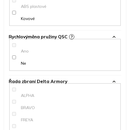
ABS plastové
Kovové
Rychlovýměna pružiny QSC
?
Ano
Ne
Řada zbraní Delta Armory
ALPHA
BRAVO
FREYA