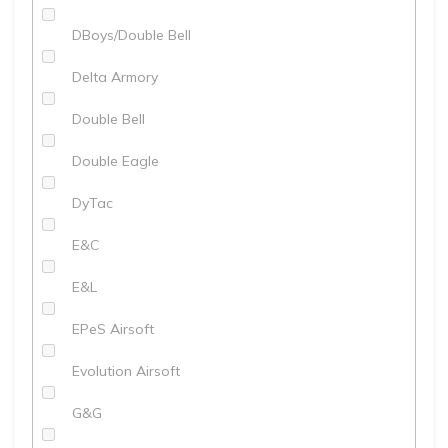
DBoys/Double Bell
Delta Armory
Double Bell
Double Eagle
DyTac
E&C
E&L
EPeS Airsoft
Evolution Airsoft
G&G