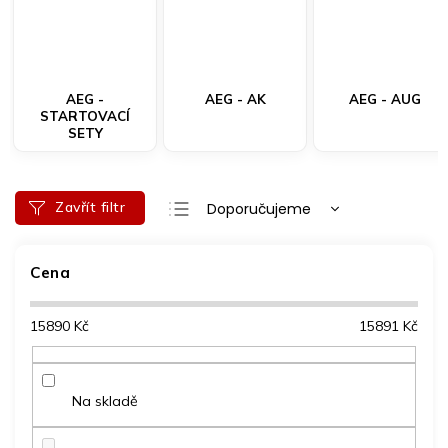
AEG -
AEG - AK
AEG - AUG
STARTOVACÍ
SETY
Ř
Zavřít filtr
Doporučujeme
a
Nejlevnější
z
e
Cena
Nejdražší
n
Nejprodávanější
í
15890
Kč
15891
Kč
p
Abecedně
r
o
d
Na skladě
u
k