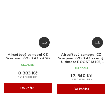
Z
Z
D
D
A
A
Airsoftový samopal CZ
Airsoftový samopal CZ
R
R
Scorpion EVO 3 A1 - ASG
Scorpion EVO 3 A1 - černý,
M
M
Ultimate BOOST M105,
SKLADEM
ASG
A
A
SKLADEM
8 883 Kč
13 540 Kč
7 341 Kč bez DPH
11 190 Kč bez DPH
Do košíku
Do košíku