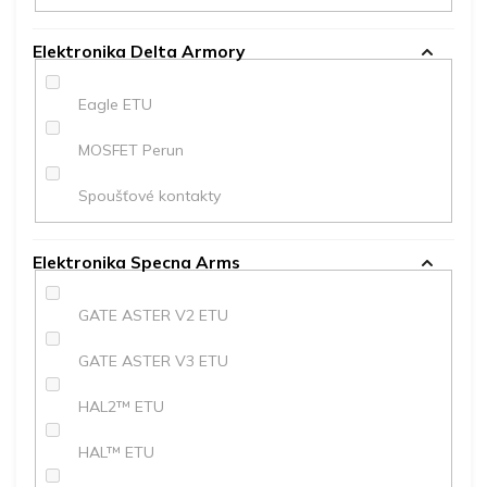
Elektronika Delta Armory
Eagle ETU
MOSFET Perun
Spoušťové kontakty
Elektronika Specna Arms
GATE ASTER V2 ETU
GATE ASTER V3 ETU
HAL2™ ETU
HAL™ ETU