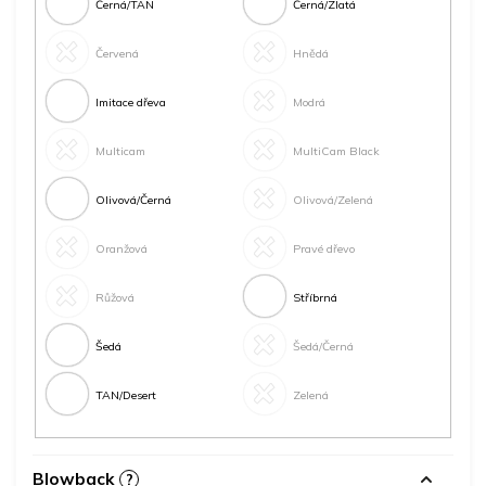
Černá/TAN
Černá/Zlatá
Červená
Hnědá
Imitace dřeva
Modrá
Multicam
MultiCam Black
Olivová/Černá
Olivová/Zelená
Oranžová
Pravé dřevo
Růžová
Stříbrná
Šedá
Šedá/Černá
TAN/Desert
Zelená
Blowback
?