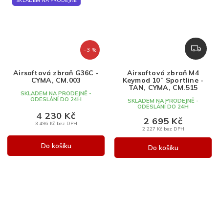
SKLADEM NA PRODEJNĚ
Z
–3 %
D
A
Airsoftová zbraň G36C -
Airsoftová zbraň M4
R
CYMA, CM.003
Keymod 10” Sportline -
M
TAN, CYMA, CM.515
SKLADEM NA PRODEJNĚ -
A
ODESLÁNÍ DO 24H
SKLADEM NA PRODEJNĚ -
ODESLÁNÍ DO 24H
4 230 Kč
2 695 Kč
3 496 Kč bez DPH
2 227 Kč bez DPH
Do košíku
Do košíku