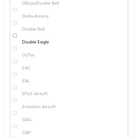
DBoys/Double Bell
Delta Armory
Double Bell
Double Eagle
DyTac
E&C
E&L
EPeS Airsoft
Evolution Airsoft
G&G
G&P