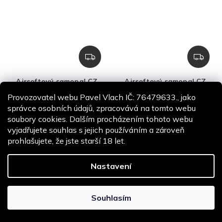
Z
Z
D
D
A
A
Airsoftový samopal CZ
Airsoftový samopal CZ
R
R
Scorpion EVO 3 A1 - černý,
Scorpion EVO 3 A1 ATEK -
M
M
Ultimate BOOST M115,
černý, ASG
Provozovatel webu Pavel Vlach IČ: 76479633., jako
ASG
A
A
správce osobních údajů, zpracovává na tomto webu
SKLADEM
SKLADEM
soubory cookies. Dalším procházením tohoto webu
13 741 Kč
9 988 Kč
vyjadřujete souhlas s jejich používáním a zároveň
11 356 Kč bez DPH
8 255 Kč bez DPH
prohlašujete, že jste starší 18 let.
Do košíku
Do košíku
Nastavení
Souhlasím