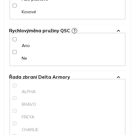
Kovové
Rychlovýměna pružiny QSC
?
Ano
Ne
Řada zbraní Delta Armory
ALPHA
BRAVO
FREYA
CHARLIE