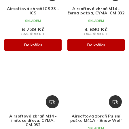
A
A
Airsoftová zbraň ICS 33 -
Airsoftová zbraň M14 -
R
R
ICS
černá pažba, CYMA, CM.032
M
M
SKLADEM
SKLADEM
A
A
8 738 Kč
4 890 Kč
7 221 Kč bez DPH
4 041 Kč bez DPH
Do košíku
Do košíku
Z
Z
D
D
A
A
Airsoftová zbraň M14 -
Airsoftová zbraň Pulsní
R
R
imitace dřeva, CYMA,
puška M41A - Snow Wolf
M
M
CM.032
SKLADEM