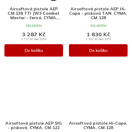
A
Airsoftová pistole AEP
Airsoftová pistole AEP Hi-
R
CM.138 TTI JW3 Combat
Capa - písková TAN, CYMA,
M
Master - černá, CYMA,
CM.128
CM.138
A
SKLADEM
SKLADEM
3 287 Kč
1 830 Kč
2 717 Kč bez DPH
1 512 Kč bez DPH
Do košíku
Do košíku
Airsoftová pistole AEP SIG
Airsoftová pistole Hi-Capa,
- písková, CYMA, CM.122
CYMA, CM.128