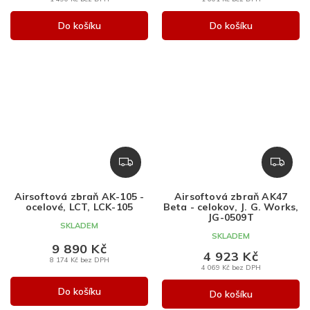
Do košíku
Do košíku
Z
Z
D
D
A
A
Airsoftová zbraň AK-105 -
Airsoftová zbraň AK47
R
R
ocelové, LCT, LCK-105
Beta - celokov, J. G. Works,
M
M
JG-0509T
SKLADEM
A
A
SKLADEM
9 890 Kč
4 923 Kč
8 174 Kč bez DPH
4 069 Kč bez DPH
Do košíku
Do košíku