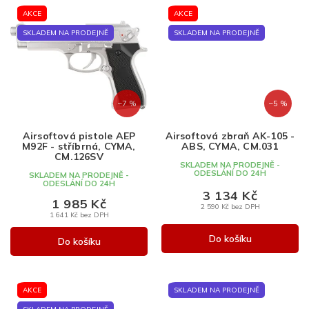
AKCE
AKCE
SKLADEM NA PRODEJNĚ
SKLADEM NA PRODEJNĚ
–7 %
–5 %
Airsoftová pistole AEP
Airsoftová zbraň AK-105 -
M92F - stříbrná, CYMA,
ABS, CYMA, CM.031
CM.126SV
SKLADEM NA PRODEJNĚ -
ODESLÁNÍ DO 24H
SKLADEM NA PRODEJNĚ -
ODESLÁNÍ DO 24H
3 134 Kč
1 985 Kč
2 590 Kč bez DPH
1 641 Kč bez DPH
Do košíku
Do košíku
AKCE
SKLADEM NA PRODEJNĚ