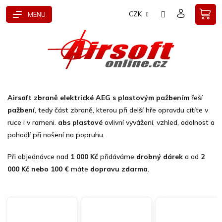
Přejít
CZK
na
obsah
Airsoft zbraně elektrické AEG s plastovým pažbením
řeší
pažbení
, tedy část zbraně, kterou při delší hře opravdu cítíte v
ruce i v rameni.
abs plastové
ovlivní vyvážení, vzhled, odolnost a
pohodlí při nošení na popruhu.
Při objednávce nad
1 000 Kč
přidáváme
drobný dárek
a od
2
000 Kč nebo 100 €
máte
dopravu zdarma
.