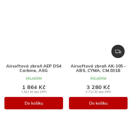
Z
D
A
Airsoftová zbraň AEP DS4
Airsoftová zbraň AK-105 -
R
Carbine, ASG
ABS, CYMA, CM.031B
M
SKLADEM
SKLADEM
A
1 864 Kč
3 280 Kč
1 541 Kč bez DPH
2 711 Kč bez DPH
Do košíku
Do košíku