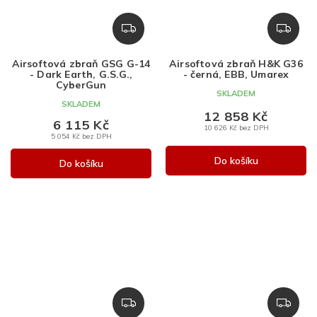
Z
Z
D
D
A
A
Airsoftová zbraň GSG G-14
Airsoftová zbraň H&K G36
R
R
- Dark Earth, G.S.G.,
- černá, EBB, Umarex
M
M
CyberGun
SKLADEM
A
A
SKLADEM
12 858 Kč
6 115 Kč
10 626 Kč bez DPH
5 054 Kč bez DPH
Do košíku
Do košíku
Z
Z
D
D