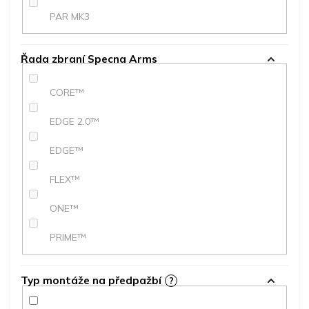
PAR MK3
Řada zbraní Specna Arms
CORE™
EDGE 2.0™
EDGE™
FLEX™
ONE™
PRIME™
Typ montáže na předpažbí
?