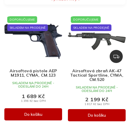
V
DOPORUČUJEME
DOPORUČUJEME
ý
p
SKLADEM NA PRODEJNĚ
SKLADEM NA PRODEJNĚ
i
s
p
r
Z
o
D
d
A
Airsoftová pistole AEP
Airsoftová zbraň AK-47
u
R
M1911, CYMA, CM.123
Tactical Sportline, CYMA,
k
M
CM.520
SKLADEM NA PRODEJNĚ -
A
t
ODESLÁNÍ DO 24H
SKLADEM NA PRODEJNĚ -
ODESLÁNÍ DO 24H
ů
1 689 Kč
2 199 Kč
1 396 Kč bez DPH
1 817 Kč bez DPH
Do košíku
Do košíku