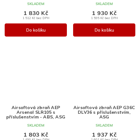
SKLADEM
SKLADEM
1 830 Kč
1 930 Kč
1 512 Kč bez DPH
1 595 Kč bez DPH
Do košíku
Do košíku
Airsoftová zbraň AEP
Airsoftová zbraň AEP G36C
Arsenal SLR105 s
DLV36 s příslušenstvím,
příslušenstvím - ABS, ASG
ASG
SKLADEM
SKLADEM
1 803 Kč
1 937 Kč
1 490 Kč bez DPH
1 601 Kč bez DPH