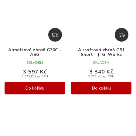
Z
Z
D
D
A
A
Airsoftová zbraň G36C -
Airsoftová zbraň G51
R
R
ASG
Short - J. G. Works
M
M
SKLADEM
SKLADEM
A
A
3 597 Kč
3 340 Kč
2 973 Kč bez DPH
2 760 Kč bez DPH
Do košíku
Do košíku