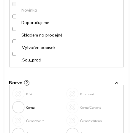
ů
Novinka
Doporučujeme
Skladem na prodejně
.Vytvořen popisek
.Sou_prod
Barva
?
Bílá
Bronzová
Černá
Černá/Červená
Černá/Modrá
Černá/Stříbrná