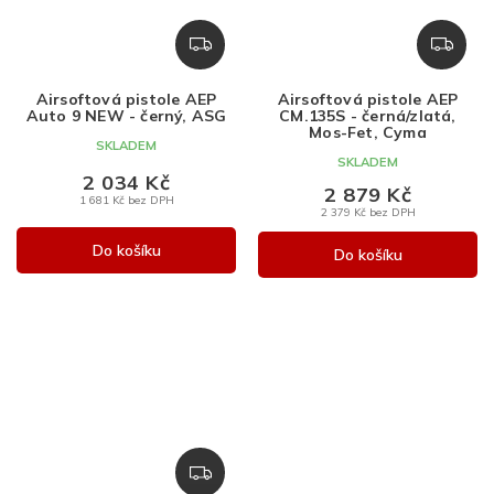
Z
Z
D
D
A
A
Airsoftová pistole AEP
Airsoftová pistole AEP
R
R
Auto 9 NEW - černý, ASG
CM.135S - černá/zlatá,
M
M
Mos-Fet, Cyma
SKLADEM
A
A
SKLADEM
2 034 Kč
2 879 Kč
1 681 Kč bez DPH
2 379 Kč bez DPH
Do košíku
Do košíku
Z
D