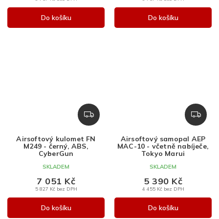
Do košíku
Do košíku
Z
Z
D
D
A
A
Airsoftový kulomet FN
Airsoftový samopal AEP
R
R
M249 - černý, ABS,
MAC-10 - včetně nabíječe,
M
M
CyberGun
Tokyo Marui
A
A
SKLADEM
SKLADEM
7 051 Kč
5 390 Kč
5 827 Kč bez DPH
4 455 Kč bez DPH
Do košíku
Do košíku