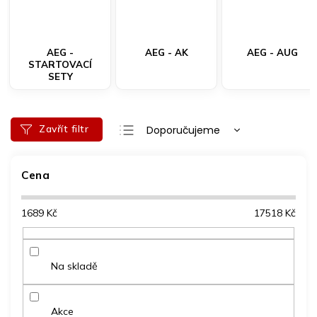
AEG -
AEG - AK
AEG - AUG
STARTOVACÍ
SETY
Ř
Zavřít filtr
Doporučujeme
a
Nejlevnější
z
e
Cena
Nejdražší
n
Nejprodávanější
í
1689
Kč
17518
Kč
p
Abecedně
r
o
d
Na skladě
u
k
t
Akce