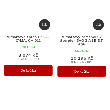
Z
Z
D
D
A
A
Airsoftová zbraň G36C -
Airsoftový samopal CZ
R
R
CYMA, CM.011
Scorpion EVO 3 A1 B.E.T,
M
M
ASG
SKLADEM
A
A
SKLADEM
3 074 Kč
10 196 Kč
2 541 Kč bez DPH
8 426 Kč bez DPH
Do košíku
Do košíku