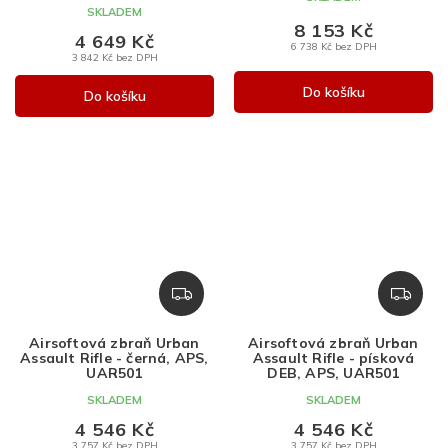
A
A
SKLADEM
8 153 Kč
4 649 Kč
6 738 Kč bez DPH
3 842 Kč bez DPH
Do košíku
Do košíku
Z
Z
D
D
A
A
Airsoftová zbraň Urban
Airsoftová zbraň Urban
R
R
Assault Rifle - černá, APS,
Assault Rifle - písková
M
M
UAR501
DEB, APS, UAR501
A
A
SKLADEM
SKLADEM
4 546 Kč
4 546 Kč
3 757 Kč bez DPH
3 757 Kč bez DPH