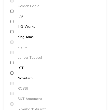
Golden Eagle
ICS
J. G. Works
King Arms
Krytac
Lancer Tactical
LCT
Novritsch
ROSSI
S&T Armament
Silverback Airsoft