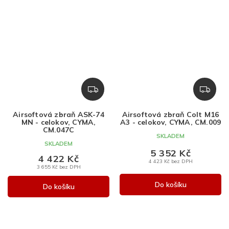
Z
Z
D
D
A
A
Airsoftová zbraň ASK-74
Airsoftová zbraň Colt M16
R
R
MN - celokov, CYMA,
A3 - celokov, CYMA, CM.009
M
M
CM.047C
SKLADEM
A
A
SKLADEM
5 352 Kč
4 422 Kč
4 423 Kč bez DPH
3 655 Kč bez DPH
Do košíku
Do košíku