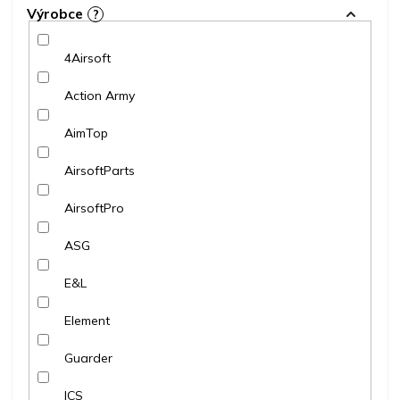
Výrobce
?
4Airsoft
Action Army
AimTop
AirsoftParts
AirsoftPro
ASG
E&L
Element
Guarder
ICS