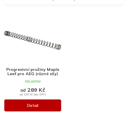
V
ý
p
i
s
p
r
o
d
Progresivní pružiny Maple
u
Leaf pro AEG (různé síly)
k
SKLADEM
t
289 Kč
ů
od
od 239 Kč bez DPH
Detail