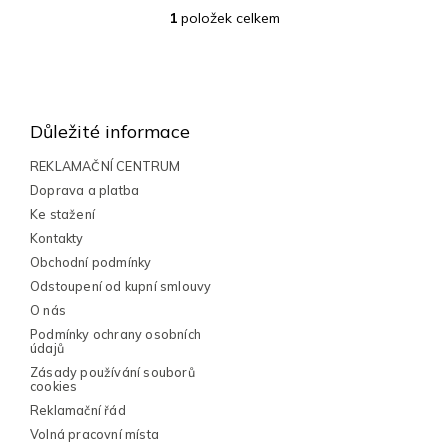
1
položek celkem
O
v
l
Z
á
á
d
a
p
Důležité informace
c
a
í
t
REKLAMAČNÍ CENTRUM
p
í
Doprava a platba
r
v
Ke stažení
k
Kontakty
y
Obchodní podmínky
v
Odstoupení od kupní smlouvy
ý
p
O nás
i
Podmínky ochrany osobních
s
údajů
u
Zásady používání souborů
cookies
Reklamační řád
Volná pracovní místa