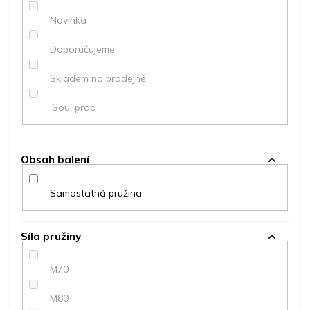
ů
Novinka
Doporučujeme
Skladem na prodejně
.Sou_prod
Obsah balení
Samostatná pružina
Síla pružiny
M70
M80