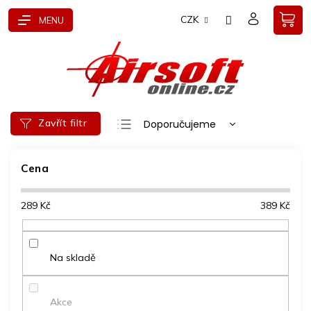
Přejít
CZK
na
obsah
Ř
Zavřít filtr
Doporučujeme
a
Nejlevnější
z
e
Cena
Nejdražší
n
Nejprodávanější
í
289
Kč
389
Kč
p
Abecedně
r
o
d
Na skladě
u
k
t
Akce