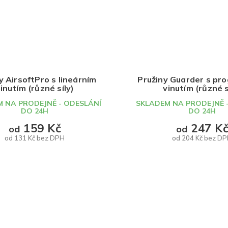
y AirsoftPro s lineárním
Pružiny Guarder s pr
inutím (různé síly)
vinutím (různé s
 NA PRODEJNĚ - ODESLÁNÍ
SKLADEM NA PRODEJNĚ 
DO 24H
DO 24H
159 Kč
247 K
od
od
od 131 Kč bez DPH
od 204 Kč bez D
DETAIL
DETAIL