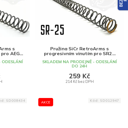
oArms s
Pružina SiCr RetroArms s
m pro AEG
progresivním vinutím pro SR25
(různé síly)
- ODESLÁNÍ
SKLADEM NA PRODEJNĚ - ODESLÁNÍ
DO 24H
č
259 Kč
PH
214 Kč bez DPH
DETAIL
ód:
SD008434
Kód:
SD012947
AKCE