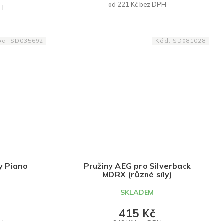
od 221 Kč bez DPH
PH
DETAIL
ód:
SD035692
Kód:
SD081028
y Piano
Pružiny AEG pro Silverback
MDRX (různé síly)
SKLADEM
č
415 Kč