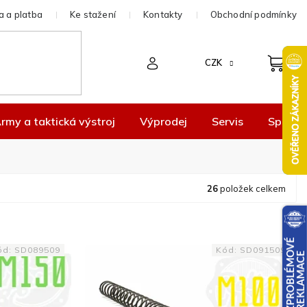
 a platba
Ke stažení
Kontakty
Obchodní podmínky
CZK
rmy a taktická výstroj
Výprodej
Servis
Spolup
26
položek celkem
ód:
SD089509
Kód:
SD091509