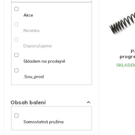
p
p
d
r
a
u
o
Akce
n
k
d
e
t
u
l
ů
Novinka
k
t
Doporučujeme
ů
P
progr
Skladem na prodejně
SKLADEM
.Sou_prod
Obsah balení
Samostatná pružina