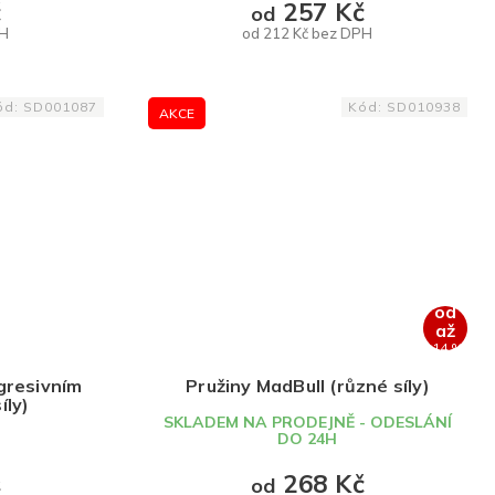
č
257 Kč
od
PH
od 212 Kč bez DPH
DETAIL
ód:
SD001087
Kód:
SD010938
AKCE
od
až
–14 %
gresivním
Pružiny MadBull (různé síly)
íly)
SKLADEM NA PRODEJNĚ - ODESLÁNÍ
DO 24H
268 Kč
od
č