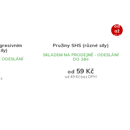
od
až
–15 %
ogresivním
Pružiny SHS (různé síly)
íly)
SKLADEM NA PRODEJNĚ - ODESLÁNÍ
- ODESLÁNÍ
DO 24H
59 Kč
od
č
od 49 Kč bez DPH
PH
DETAIL