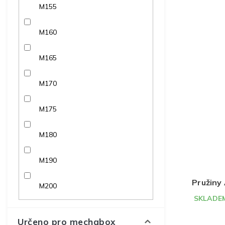
M155
M160
M165
M170
M175
M180
M190
Pružiny 
M200
SKLADEM
Určeno pro mechabox