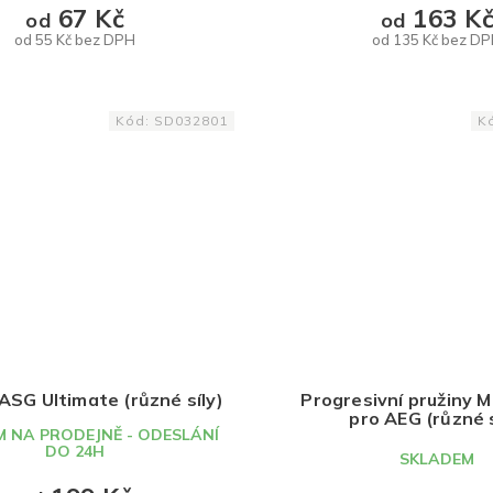
67 Kč
163 K
od
od
od 55 Kč bez DPH
od 135 Kč bez D
DETAIL
DETAIL
Kód:
SD032801
K
ASG Ultimate (různé síly)
Progresivní pružiny M
pro AEG (různé s
 NA PRODEJNĚ - ODESLÁNÍ
DO 24H
SKLADEM