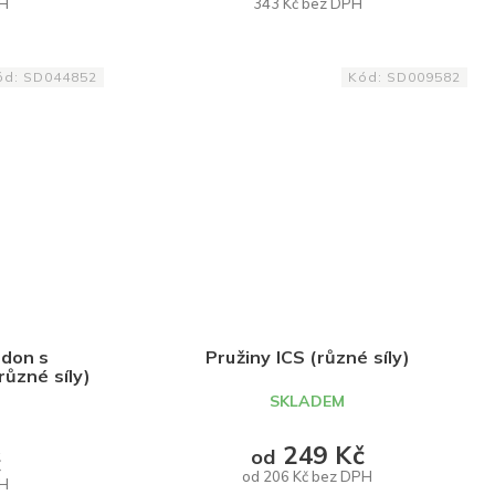
PH
343 Kč bez DPH
DETAIL
ód:
SD044852
Kód:
SD009582
idon s
Pružiny ICS (různé síly)
různé síly)
SKLADEM
249 Kč
od
č
od 206 Kč bez DPH
PH