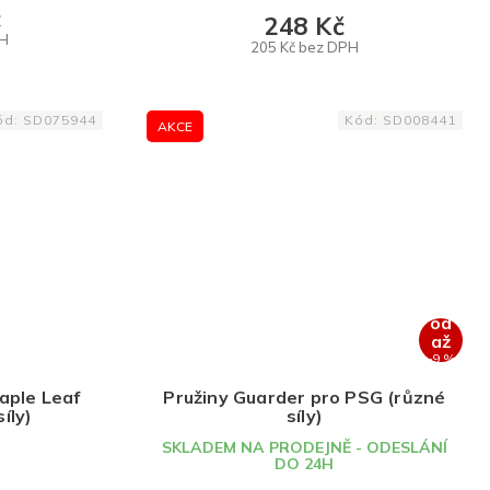
č
248 Kč
PH
205 Kč bez DPH
DETAIL
ód:
SD075944
Kód:
SD008441
AKCE
od
až
–9 %
aple Leaf
Pružiny Guarder pro PSG (různé
íly)
síly)
SKLADEM NA PRODEJNĚ - ODESLÁNÍ
DO 24H