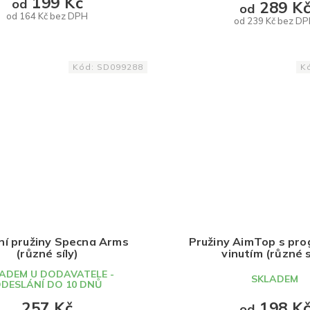
199 Kč
od
289 K
od
od 164 Kč bez DPH
od 239 Kč bez D
DETAIL
DETAIL
Kód:
SD099288
K
tní pružiny Specna Arms
Pružiny AimTop s pro
(různé síly)
vinutím (různé s
ADEM U DODAVATELE -
SKLADEM
DESLÁNÍ DO 10 DNŮ
257 Kč
198 K
od