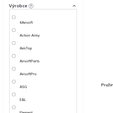
Výrobce
?
4Airsoft
Action Army
AimTop
AirsoftParts
AirsoftPro
Pruži
ASG
E&L
Element