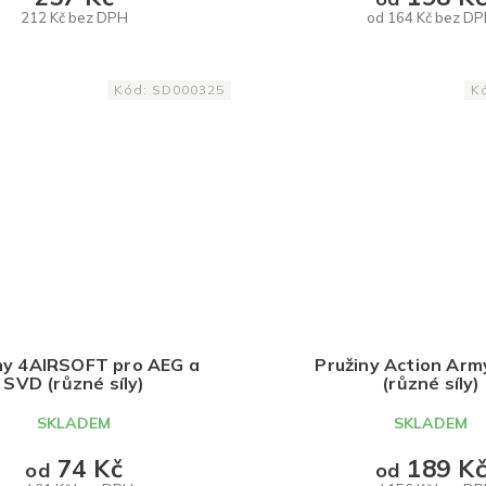
212 Kč bez DPH
od 164 Kč bez D
DETAIL
DETAIL
Kód:
SD000325
K
ny 4AIRSOFT pro AEG a
Pružiny Action Arm
SVD (různé síly)
(různé síly)
SKLADEM
SKLADEM
74 Kč
189 K
od
od