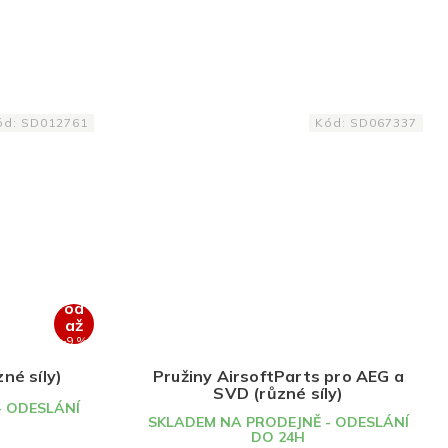
ód:
SD012761
Kód:
SD067337
od
až
–9 %
né síly)
Pružiny AirsoftParts pro AEG a
SVD (různé síly)
- ODESLÁNÍ
SKLADEM NA PRODEJNĚ - ODESLÁNÍ
DO 24H