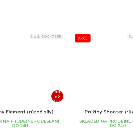
Kód:
SD047585
K
AKCE
od
až
–15 %
ny Element (různé síly)
Pružiny Shooter (růz
 NA PRODEJNĚ - ODESLÁNÍ
SKLADEM NA PRODEJNĚ 
DO 24H
DO 24H