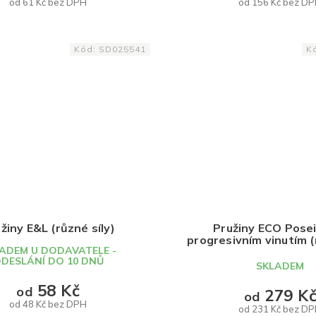
od 61 Kč bez DPH
od 156 Kč bez D
DETAIL
DETAIL
Kód:
SD025541
K
žiny E&L (různé síly)
Pružiny ECO Pose
progresivním vinutím (
ADEM U DODAVATELE -
DESLÁNÍ DO 10 DNŮ
SKLADEM
58 Kč
od
279 K
od
od 48 Kč bez DPH
od 231 Kč bez D