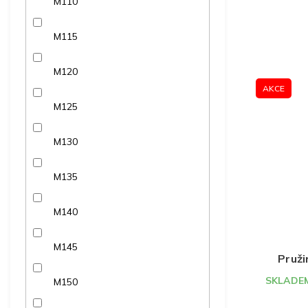
M110
M115
M120
AKCE
M125
M130
M135
M140
M145
Pruži
SKLADEM
M150