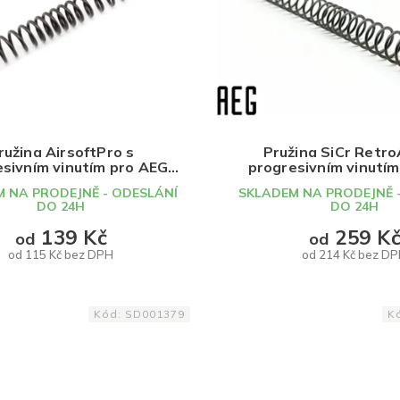
ružina AirsoftPro s
Pružina SiCr Retr
esivním vinutím pro AEG
progresivním vinutí
(různé síly)
(různé síly)
 NA PRODEJNĚ - ODESLÁNÍ
SKLADEM NA PRODEJNĚ 
DO 24H
DO 24H
139 Kč
259 K
od
od
od 115 Kč bez DPH
od 214 Kč bez D
DETAIL
DETAIL
Kód:
SD001379
K