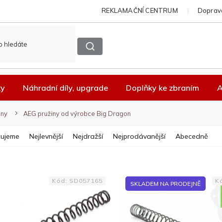
REKLAMAČNÍ CENTRUM
Doprava
ky
Náhradní díly, upgrade
Doplňky ke zbraním
A
iny
AEG pružiny od výrobce Big Dragon
ujeme
Nejlevnější
Nejdražší
Nejprodávanější
Abecedně
Kód:
SD057165
K
SKLADEM NA PRODEJNĚ