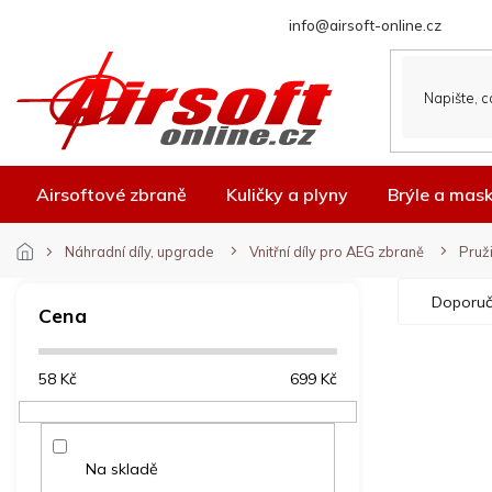
Přejít
info@airsoft-online.cz
na
obsah
Airsoftové zbraně
Kuličky a plyny
Brýle a mas
Náhradní díly, upgrade
Vnitřní díly pro AEG zbraně
Pruž
P
Ř
Doporuč
o
a
Cena
s
z
t
e
V
58
Kč
699
Kč
r
n
ý
a
í
p
n
p
i
n
r
Na skladě
s
í
o