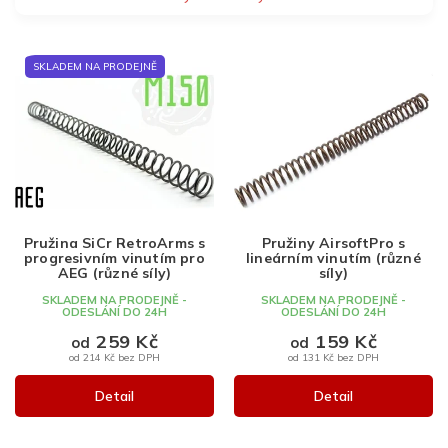
V
SKLADEM NA PRODEJNĚ
ý
p
i
s
p
r
o
d
Pružina SiCr RetroArms s
Pružiny AirsoftPro s
u
progresivním vinutím pro
lineárním vinutím (různé
k
AEG (různé síly)
síly)
t
SKLADEM NA PRODEJNĚ -
SKLADEM NA PRODEJNĚ -
ODESLÁNÍ DO 24H
ODESLÁNÍ DO 24H
ů
259 Kč
159 Kč
od
od
od 214 Kč bez DPH
od 131 Kč bez DPH
Detail
Detail