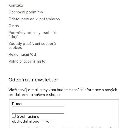
k
Kontakty
y
Obchodní podmínky
v
Odstoupení od kupní smlouvy
ý
p
O nás
i
Podmínky ochrany osobních
s
údajů
u
Zásady používání souborů
cookies
Reklamační řád
Volná pracovní místa
Odebírat newsletter
Vložte svůj e-mail a my vám budeme zasílat informace o nových
produktech na našem e-shopu.
E-mail
Souhlasím s
obchodními podmínkami