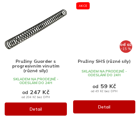
AKCE
od
až
–15 %
Pružiny Guarder s
Pružiny SHS (různé síly)
progresivním vinutím
(různé síly)
SKLADEM NA PRODEJNĚ -
ODESLÁNÍ DO 24H
SKLADEM NA PRODEJNĚ -
ODESLÁNÍ DO 24H
59 Kč
od
247 Kč
od 49 Kč bez DPH
od
od 204 Kč bez DPH
Detail
Detail