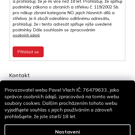
a prohlašuji, že je mi více než 18 let. Prohlašuji, že splňuji
podmínky zákona o zbraních a střelivu č. 119/2002 Sb.
pro nákup zbraní kategorie NO, jejich hlavních dílů a
střeliva. Je-li zboží odesíláno odlišnému adresátu,
prohlašuji, že i tento adresát splňuje výše uvedené
podmínky. Dále souhlasím se zpracováním
osobních údajů
.
Přihlásit se
Kontakt
info
@
airsoft-online.cz
Provozovatel webu Pavel Vlach IČ: 76479633., jako
+420 775 106 530
správce osobních údajů, zpracovává na tomto webu
Staň se fanouškem
soubory cookies. Dalším procházením tohoto webu
vyjadřujete souhlas s jejich používáním a zároveň
prohlašujete, že jste starší 18 let.
Copyright 2026
Airsoft-online.cz
. Všechna práva vyhrazena.
Design
Shoptak.cz
| Platforma
Shoptet
Nastavení