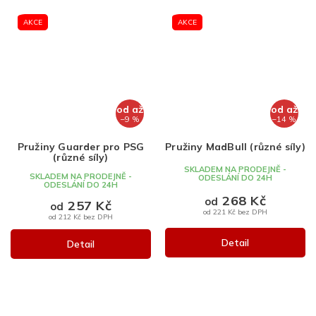
AKCE
AKCE
od
až
od
až
–9 %
–14 %
Pružiny Guarder pro PSG
Pružiny MadBull (různé síly)
(různé síly)
SKLADEM NA PRODEJNĚ -
SKLADEM NA PRODEJNĚ -
ODESLÁNÍ DO 24H
ODESLÁNÍ DO 24H
268 Kč
od
257 Kč
od
od 221 Kč bez DPH
od 212 Kč bez DPH
Detail
Detail