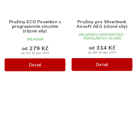
Pružiny ECO Poseidon s
Pružiny pro Silverback
progresivním vinutím
Airsoft AEG (různé síly)
(různé síly)
SKLADEM U DODAVATELE -
ODESLÁNÍ DO 10 DNŮ
SKLADEM
314 Kč
279 Kč
od
od
od 260 Kč bez DPH
od 231 Kč bez DPH
Detail
Detail