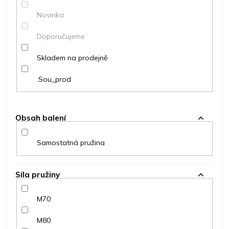
ů
Novinka
Doporučujeme
Skladem na prodejně
.Sou_prod
Obsah balení
Samostatná pružina
Síla pružiny
M70
M80