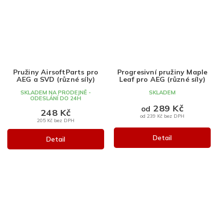
Pružiny AirsoftParts pro
Progresivní pružiny Maple
AEG a SVD (různé síly)
Leaf pro AEG (různé síly)
SKLADEM NA PRODEJNĚ -
SKLADEM
ODESLÁNÍ DO 24H
289 Kč
od
248 Kč
od 239 Kč bez DPH
205 Kč bez DPH
Detail
Detail