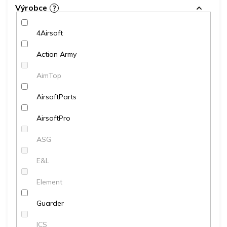
Výrobce
?
4Airsoft
Action Army
AimTop
AirsoftParts
AirsoftPro
ASG
E&L
Element
Guarder
ICS