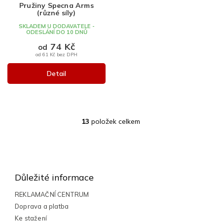
Pružiny Specna Arms
(různé síly)
SKLADEM U DODAVATELE -
ODESLÁNÍ DO 10 DNŮ
74 Kč
od
od 61 Kč bez DPH
Detail
13
položek celkem
O
v
l
Z
á
á
d
a
p
Důležité informace
c
a
í
t
REKLAMAČNÍ CENTRUM
p
í
Doprava a platba
r
v
Ke stažení