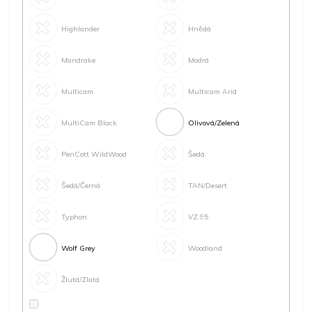
Highlander
Hnědá
Mandrake
Modrá
Multicam
Multicam Arid
MultiCam Black
Olivová/Zelená
PenCott WildWood
Šedá
Šedá/Černá
TAN/Desert
Typhon
VZ.95
Wolf Grey
Woodland
Žlutá/Zlatá