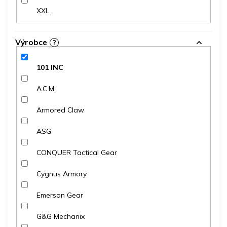
XXL
Výrobce
?
101 INC
A.C.M.
Armored Claw
ASG
CONQUER Tactical Gear
Cygnus Armory
Emerson Gear
G&G Mechanix