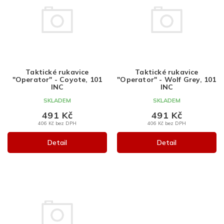
i
s
p
r
o
d
Taktické rukavice
Taktické rukavice
u
"Operator" - Coyote, 101
"Operator" - Wolf Grey, 101
k
INC
INC
t
SKLADEM
SKLADEM
ů
491 Kč
491 Kč
406 Kč bez DPH
406 Kč bez DPH
Detail
Detail