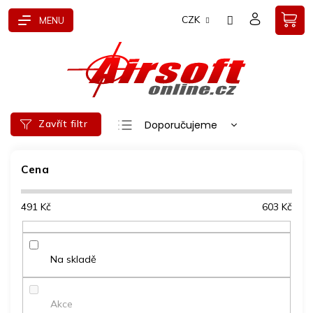
Přejít
CZK
na
obsah
Ř
Zavřít filtr
Doporučujeme
a
Nejlevnější
z
e
Cena
Nejdražší
n
Nejprodávanější
í
491
Kč
603
Kč
p
Abecedně
r
o
d
Na skladě
u
k
t
Akce