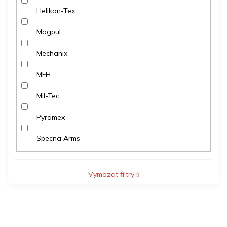
Helikon-Tex
Magpul
Mechanix
MFH
Mil-Tec
Pyramex
Specna Arms
Vymazat filtry
V
ý
p