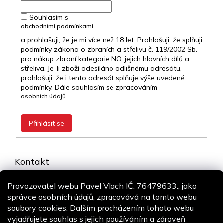
Souhlasím s
obchodními podmínkami
a prohlašuji, že je mi více než 18 let. Prohlašuji, že splňuji
podmínky zákona o zbraních a střelivu č. 119/2002 Sb.
pro nákup zbraní kategorie NO, jejich hlavních dílů a
střeliva. Je-li zboží odesíláno odlišnému adresátu,
prohlašuji, že i tento adresát splňuje výše uvedené
podmínky. Dále souhlasím se zpracováním
osobních údajů
.
Přihlásit se
Kontakt
info
@
airsoft-online.cz
Provozovatel webu Pavel Vlach IČ: 76479633., jako
+420 775 106 530
správce osobních údajů, zpracovává na tomto webu
Staň se fanouškem
soubory cookies. Dalším procházením tohoto webu
vyjadřujete souhlas s jejich používáním a zároveň