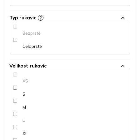
Typ rukavic
?
Bezprsté
Celoprsté
Velikost rukavic
XS
S
M
L
XL