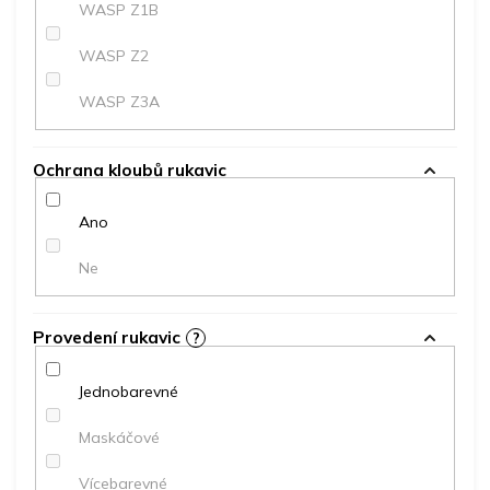
WASP Z1B
WASP Z2
WASP Z3A
Ochrana kloubů rukavic
Ano
Ne
Provedení rukavic
?
Jednobarevné
Maskáčové
Vícebarevné