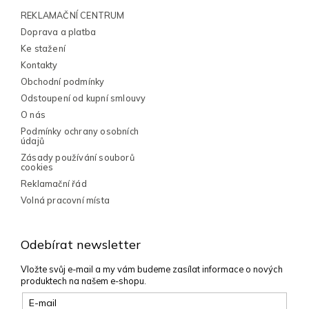
a
í
t
REKLAMAČNÍ CENTRUM
p
í
Doprava a platba
r
v
Ke stažení
k
Kontakty
y
Obchodní podmínky
v
Odstoupení od kupní smlouvy
ý
p
O nás
i
Podmínky ochrany osobních
s
údajů
u
Zásady používání souborů
cookies
Reklamační řád
Volná pracovní místa
Odebírat newsletter
Vložte svůj e-mail a my vám budeme zasílat informace o nových
produktech na našem e-shopu.
E-mail