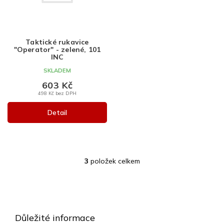
Taktické rukavice
"Operator" - zelené, 101
INC
SKLADEM
603 Kč
498 Kč bez DPH
Detail
3
položek celkem
O
v
l
Z
á
á
d
a
p
Důležité informace
c