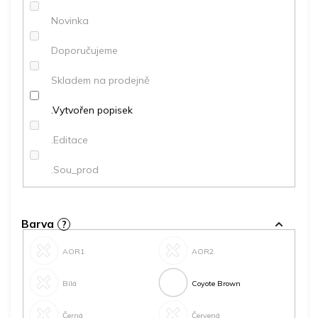
ů
Novinka
Doporučujeme
Skladem na prodejně
.Vytvořen popisek
.Editace
.Sou_prod
Barva
?
AOR1
AOR2
Bílá
Coyote Brown
Černá
Červená